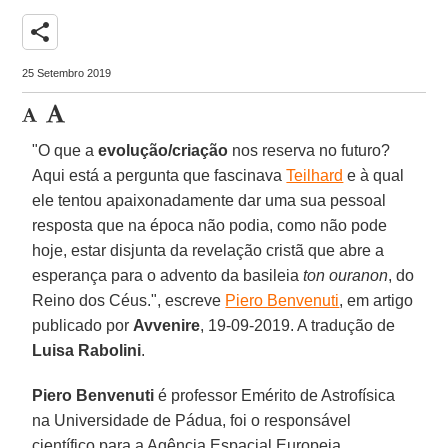
share
25 Setembro 2019
"O que a
evolução/criação
nos reserva no futuro?
Aqui está a pergunta que fascinava
Teilhard
e à qual
ele tentou apaixonadamente dar uma sua pessoal
resposta que na época não podia, como não pode
hoje, estar disjunta da revelação cristã que abre a
esperança para o advento da basileia
ton ouranon
, do
Reino dos Céus.", escreve
Piero Benvenuti
, em artigo
publicado por
Avvenire
, 19-09-2019. A tradução de
Luisa Rabolini
.
Piero Benvenuti
é professor Emérito de Astrofísica
na Universidade de Pádua, foi o responsável
científico para a Agência Espacial Europeia,