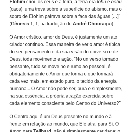
Elohim
criou os céus e a terra, a terra era
tohu
e
bohu
(caos), uma treva sobre a superfície do abismo, mas o
sopro de Elohim pairava sobre a face das águas […]"
(
Gênesis 1, 1
, na tradução de
André Chouraqui
).
O Amor crístico, amor de Deus, é justamente um ato
criador contínuo. Essa maneira de ver o amor é típica
do seu pensamento e da sua visão do universo e de
Deus, toda movimento e ação. "No universo tornado
pensante, tudo se move no e rumo ao pessoal, é
obrigatoriamente o Amor que forma e que formará
cada vez mais, em estado puro, o tecido da energia
humana... O Amor não pode ser, pura e simplesmente,
na sua essência, a própria atração exercida sobre
cada elemento consciente pelo Centro do Universo?"
O Centro aqui é um Deus presente no mundo e à
frente em relação ao mundo, que Ele atrai para Si. O
Amor, para
Teilhard
, não é simplesmente caridade: o