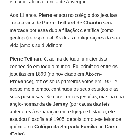
e muito católica família de Auvergne.
Aos 11 anos,
Pierre
entrou no colégio dos jesuítas.
Toda a vida de
Pierre Teilhard de Chardin
seria
marcada por essa dupla filiação: científica (como
geólogo) e espiritual. As duas configurações da sua
vida jamais se dividiriam.
Pierre Teilhard
é, acima de tudo, um cientista
conhecido em todo o mundo. Foi admitido entre os
jesuítas em 1899 (no noviciado em
Aix-en-
Provence
), fez os seus primeiros votos em 1901 e,
nesse meio tempo, continuou os seus estudos e as
suas pesquisas. Sempre com os jesuítas, mas na ilha
anglo-normanda de
Jersey
(por causa das leis
anteriores à separação entre Igreja e Estado), ele
estudou filosofia até 1905, depois tornou-se leitor de
química no
Colégio da Sagrada Família
no
Cairo
(
Egito
).