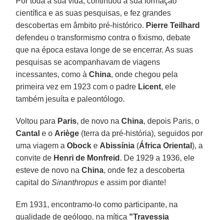
Por toda a sua vida, continuou a sua formação
científica e as suas pesquisas, e fez grandes
descobertas em âmbito pré-histórico.
Pierre Teilhard
defendeu o transformismo contra o fixismo, debate
que na época estava longe de se encerrar. As suas
pesquisas se acompanhavam de viagens
incessantes, como à
China
, onde chegou pela
primeira vez em 1923 com o padre
Licent
, ele
também jesuíta e paleontólogo.
Voltou para
Paris
, de novo na
China
, depois Paris, o
Cantal
e o
Ariège
(terra da pré-história), seguidos por
uma viagem a
Obock
e
Abissínia
(
África Oriental
), a
convite de
Henri de Monfreid
. De 1929 a 1936, ele
esteve de novo na
China
, onde fez a descoberta
capital do
Sinanthropus
e assim por diante!
Em 1931, encontramo-lo como participante, na
qualidade de geólogo, na mítica
"Travessia