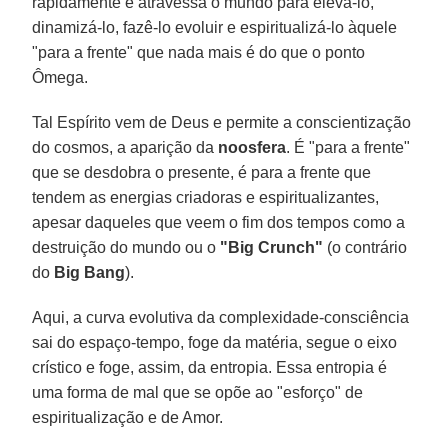
rapidamente e atravessa o mundo para elevá-lo,
dinamizá-lo, fazê-lo evoluir e espiritualizá-lo àquele
"para a frente" que nada mais é do que o ponto
Ômega.
Tal Espírito vem de Deus e permite a conscientização
do cosmos, a aparição da
noosfera
. É "para a frente"
que se desdobra o presente, é para a frente que
tendem as energias criadoras e espiritualizantes,
apesar daqueles que veem o fim dos tempos como a
destruição do mundo ou o
"Big Crunch"
(o contrário
do
Big Bang
).
Aqui, a curva evolutiva da complexidade-consciência
sai do espaço-tempo, foge da matéria, segue o eixo
crístico e foge, assim, da entropia. Essa entropia é
uma forma de mal que se opõe ao "esforço" de
espiritualização e de Amor.