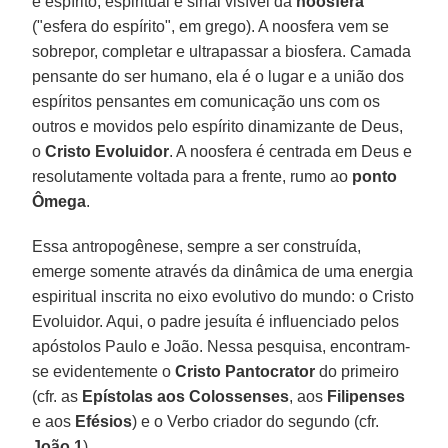
é espírito, espiritual e sinal visível da
noosfera
("esfera do espírito", em grego). A noosfera vem se
sobrepor, completar e ultrapassar a biosfera. Camada
pensante do ser humano, ela é o lugar e a união dos
espíritos pensantes em comunicação uns com os
outros e movidos pelo espírito dinamizante de Deus,
o
Cristo Evoluidor
. A noosfera é centrada em Deus e
resolutamente voltada para a frente, rumo ao
ponto
Ômega
.
Essa antropogênese, sempre a ser construída,
emerge somente através da dinâmica de uma energia
espiritual inscrita no eixo evolutivo do mundo: o Cristo
Evoluidor. Aqui, o padre jesuíta é influenciado pelos
apóstolos Paulo e João. Nessa pesquisa, encontram-
se evidentemente o
Cristo Pantocrator
do primeiro
(cfr. as
Epístolas aos Colossenses
, aos
Filipenses
e aos
Efésios
) e o Verbo criador do segundo (cfr.
João 1
).