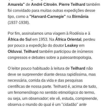
Amarela"
de
André Citroën
.
Pierre Teilhard
também
foi convidado para muitas outras expedições desse
tipo, como a
"Harvard-Carnegie"
na
Birmânia
(1937-1938).
Por fim, assinalamos uma viagem à Rodésia e à
África do Sul
em 1953. Na
África Oriental
, perdeu
por pouco a expedição do doutor
Leakey
em
Olduvai
.
Teilhard
também participou de inúmeros
congressos e debates sobre a paleoantropologia.
O leitor pouco habituado à leitura de
Teilhard
não
deve se surpreender diante dessa rapidíssima, mas
necessária, corrida da vida e das pesquisas
científicas de nossa parte. Teilhard é, acima de tudo,
um fenomenólogo no sentido etimológico do termo,
ou seja, um observador; ele vê, estuda, compreende,
observa o mundo do qual é um "cidadão"
ante