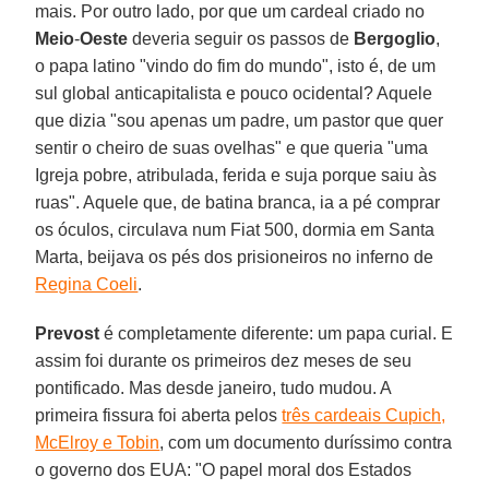
mais. Por outro lado, por que um cardeal criado no
Meio
-
Oeste
deveria seguir os passos de
Bergoglio
,
o papa latino "vindo do fim do mundo", isto é, de um
sul global anticapitalista e pouco ocidental? Aquele
que dizia "sou apenas um padre, um pastor que quer
sentir o cheiro de suas ovelhas" e que queria "uma
Igreja pobre, atribulada, ferida e suja porque saiu às
ruas". Aquele que, de batina branca, ia a pé comprar
os óculos, circulava num Fiat 500, dormia em Santa
Marta, beijava os pés dos prisioneiros no inferno de
Regina Coeli
.
Prevost
é completamente diferente: um papa curial. E
assim foi durante os primeiros dez meses de seu
pontificado. Mas desde janeiro, tudo mudou. A
primeira fissura foi aberta pelos
três cardeais Cupich,
McElroy e Tobin
, com um documento duríssimo contra
o governo dos EUA: "O papel moral dos Estados