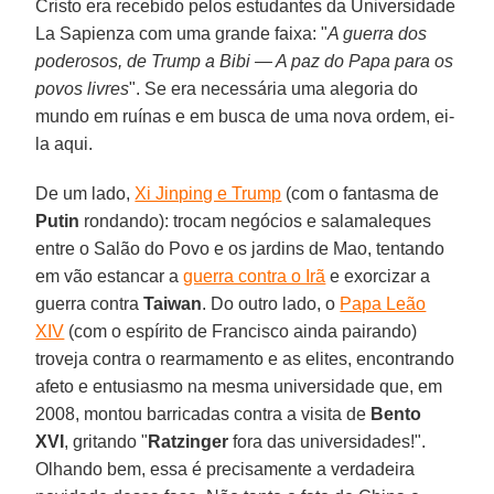
Cristo era recebido pelos estudantes da Universidade
La Sapienza com uma grande faixa: "
A guerra dos
poderosos, de Trump a Bibi — A paz do Papa para os
povos livres
". Se era necessária uma alegoria do
mundo em ruínas e em busca de uma nova ordem, ei-
la aqui.
De um lado,
Xi Jinping e Trump
(com o fantasma de
Putin
rondando): trocam negócios e salamaleques
entre o Salão do Povo e os jardins de Mao, tentando
em vão estancar a
guerra contra o Irã
e exorcizar a
guerra contra
Taiwan
. Do outro lado, o
Papa Leão
XIV
(com o espírito de Francisco ainda pairando)
troveja contra o rearmamento e as elites, encontrando
afeto e entusiasmo na mesma universidade que, em
2008, montou barricadas contra a visita de
Bento
XVI
, gritando "
Ratzinger
fora das universidades!".
Olhando bem, essa é precisamente a verdadeira