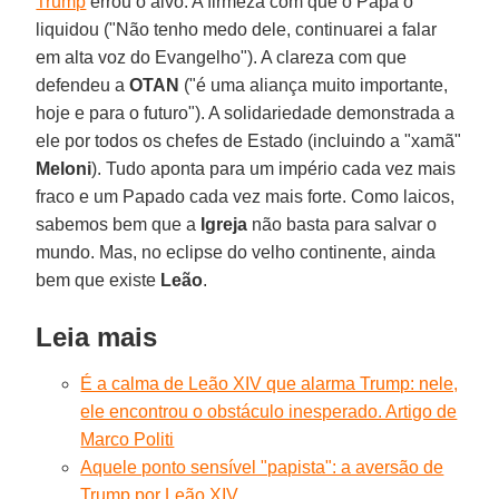
Trump
errou o alvo. A firmeza com que o Papa o
liquidou ("Não tenho medo dele, continuarei a falar
em alta voz do Evangelho"). A clareza com que
defendeu a
OTAN
("é uma aliança muito importante,
hoje e para o futuro"). A solidariedade demonstrada a
ele por todos os chefes de Estado (incluindo a "xamã"
Meloni
). Tudo aponta para um império cada vez mais
fraco e um Papado cada vez mais forte. Como laicos,
sabemos bem que a
Igreja
não basta para salvar o
mundo. Mas, no eclipse do velho continente, ainda
bem que existe
Leão
.
Leia mais
É a calma de Leão XIV que alarma Trump: nele,
ele encontrou o obstáculo inesperado. Artigo de
Marco Politi
Aquele ponto sensível "papista": a aversão de
Trump por Leão XIV