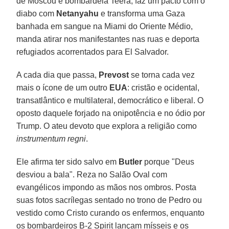
de Moscou e bombardeia Teerã, faz um pacto com o
diabo com
Netanyahu
e transforma uma Gaza
banhada em sangue na Miami do Oriente Médio,
manda atirar nos manifestantes nas ruas e deporta
refugiados acorrentados para El Salvador.
A cada dia que passa,
Prevost
se torna cada vez
mais o ícone de um outro
EUA
: cristão e ocidental,
transatlântico e multilateral, democrático e liberal. O
oposto daquele forjado na onipotência e no ódio por
Trump. O ateu devoto que explora a religião como
instrumentum regni
.
Ele afirma ter sido salvo em
Butler
porque "Deus
desviou a bala". Reza no Salão Oval com
evangélicos impondo as mãos nos ombros. Posta
suas fotos sacrílegas sentado no trono de Pedro ou
vestido como Cristo curando os enfermos, enquanto
os bombardeiros B-2 Spirit lançam mísseis e os