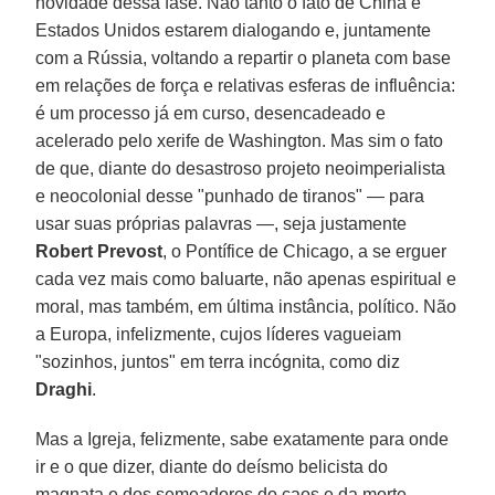
novidade dessa fase. Não tanto o fato de China e
Estados Unidos estarem dialogando e, juntamente
com a Rússia, voltando a repartir o planeta com base
em relações de força e relativas esferas de influência:
é um processo já em curso, desencadeado e
acelerado pelo xerife de Washington. Mas sim o fato
de que, diante do desastroso projeto neoimperialista
e neocolonial desse "punhado de tiranos" — para
usar suas próprias palavras —, seja justamente
Robert Prevost
, o Pontífice de Chicago, a se erguer
cada vez mais como baluarte, não apenas espiritual e
moral, mas também, em última instância, político. Não
a Europa, infelizmente, cujos líderes vagueiam
"sozinhos, juntos" em terra incógnita, como diz
Draghi
.
Mas a Igreja, felizmente, sabe exatamente para onde
ir e o que dizer, diante do deísmo belicista do
magnata e dos semeadores do caos e da morte.