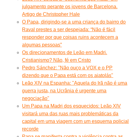
julgamento perante os jovens de Barcelona.
Artigo de Christopher Hale
O Papa, dirigindo-se a uma criança do bairro do
Raval prestes a ser despejada: “Não é fácil
responder por que coisas ruins acontecem a
algumas pessoas”
Os direcionamentos de Leão em Madri.
Cristianismo? Não, fé em Cristo
Pedro Sánchez: "Não ouço a VOX e o PP
dizendo que o Papa está com os aiatolás"
Leão XIV na Espanha: "Aquela do Irã não é uma
guerra justa, na Ucrânia é urgente uma
negociação"
Um Papa na Madri dos esquecidos: Leão XIV
visitará uma das ruas mais problemáticas da
capital em uma viagem com um esquema policial
recorde
Papa se manifesta contra a violência contra as