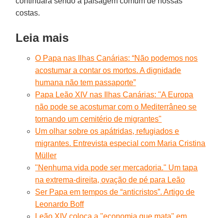
continuará sendo a paisagem comum de nossas
costas.
Leia mais
O Papa nas Ilhas Canárias: “Não podemos nos
acostumar a contar os mortos. A dignidade
humana não tem passaporte”
Papa Leão XIV nas Ilhas Canárias: "A Europa
não pode se acostumar com o Mediterrâneo se
tornando um cemitério de migrantes"
Um olhar sobre os apátridas, refugiados e
migrantes. Entrevista especial com Maria Cristina
Müller
"Nenhuma vida pode ser mercadoria." Um tapa
na extrema-direita, ovação de pé para Leão
Ser Papa em tempos de “anticristos”. Artigo de
Leonardo Boff
Leão XIV coloca a "economia que mata" em