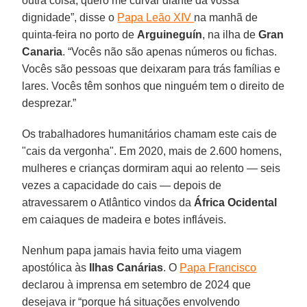
outra coisa, quero me curvar diante da vossa
dignidade”, disse o
Papa Leão XIV
na manhã de
quinta-feira no porto de
Arguineguín
, na ilha de
Gran
Canaria
. “Vocês não são apenas números ou fichas.
Vocês são pessoas que deixaram para trás famílias e
lares. Vocês têm sonhos que ninguém tem o direito de
desprezar.”
Os trabalhadores humanitários chamam este cais de
"cais da vergonha". Em 2020, mais de 2.600 homens,
mulheres e crianças dormiram aqui ao relento — seis
vezes a capacidade do cais — depois de
atravessarem o Atlântico vindos da
África Ocidental
em caiaques de madeira e botes infláveis.
Nenhum papa jamais havia feito uma viagem
apostólica às
Ilhas Canárias
. O
Papa Francisco
declarou à imprensa em setembro de 2024 que
desejava ir “porque há situações envolvendo