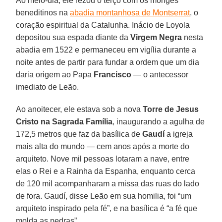
Ao meio-dia, ele rezou o terço com os monges
beneditinos na
abadia montanhosa de Montserrat
, o
coração espiritual da Catalunha. Inácio de Loyola
depositou sua espada diante da
Virgem Negra
nesta
abadia em 1522 e permaneceu em vigília durante a
noite antes de partir para fundar a ordem que um dia
daria origem ao Papa
Francisco
— o antecessor
imediato de Leão.
Ao anoitecer, ele estava sob a nova
Torre de Jesus
Cristo na Sagrada Família
, inaugurando a agulha de
172,5 metros que faz da basílica de
Gaudí
a igreja
mais alta do mundo — cem anos após a morte do
arquiteto. Nove mil pessoas lotaram a nave, entre
elas o Rei e a Rainha da Espanha, enquanto cerca
de 120 mil acompanharam a missa das ruas do lado
de fora. Gaudí, disse Leão em sua homilia, foi “um
arquiteto inspirado pela fé”, e na basílica é “a fé que
molda as pedras”.