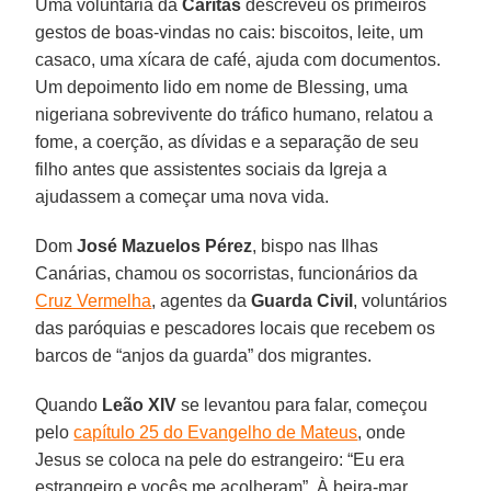
Uma voluntária da
Caritas
descreveu os primeiros
gestos de boas-vindas no cais: biscoitos, leite, um
casaco, uma xícara de café, ajuda com documentos.
Um depoimento lido em nome de Blessing, uma
nigeriana sobrevivente do tráfico humano, relatou a
fome, a coerção, as dívidas e a separação de seu
filho antes que assistentes sociais da Igreja a
ajudassem a começar uma nova vida.
Dom
José Mazuelos Pérez
, bispo nas Ilhas
Canárias, chamou os socorristas, funcionários da
Cruz Vermelha
, agentes da
Guarda Civil
, voluntários
das paróquias e pescadores locais que recebem os
barcos de “anjos da guarda” dos migrantes.
Quando
Leão XIV
se levantou para falar, começou
pelo
capítulo 25 do Evangelho de Mateus
, onde
Jesus se coloca na pele do estrangeiro: “Eu era
estrangeiro e vocês me acolheram”. À beira-mar,