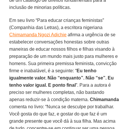
de um catálogo de direitos fundamentais para a
inclusão de minorias políticas.
Em seu livro “Para educar crianças feministas”
(Companhia das Letras), a escritora nigeriana
Chimamanda Ngozi Adichie
afirma a urgência de se
estabelecer conversações honestas sobre outras
maneiras de educar nossos filhos e filhas visando à
preparação de um mundo mais justo para mulheres e
homens. Sua primeira premissa feminista, convicção
firme e inabalável, é a seguinte: “
Eu tenho
igualmente valor. Não “enquanto”. Não “se”. Eu
tenho valor igual. E ponto final
”. Para a autora é
preciso ser mulheres completas, não bastando
apenas reduzir-se à condição materna.
Chimamanda
comenta no livro: “Nunca se desculpe por trabalhar.
Você gosta do que faz, e gostar do que faz é um
grande presente que você dá à sua filha. Mas acima
de tudo, concentre-se em continuar ser uma pessoa