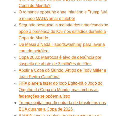
Copa do Mundo?
O romance oportuno entre Infantino e Trump fará
o mundo MAGA amar o futebol
Segundo pesquisa, a maioria dos americanos se
opõe à presença do ICE nos estádios durante a
Copa do Mundo
De Messi a Nadal: ‘sportswashing’ para lavar a
cara do petróleo
Copa 2030: Marrocos é alvo de denúncia por
suspeita de abate de 3 milhões de cães
Abolir a Copa do Mundo. Artigo de Toby Miller e
Joan Pedro-Carañana
FIFA planeja fazer do jogo Egito-Irã o Jogo do
Orgulho da Copa do Mundo, mas ambas as
federações se opõem a isso
Trump cogita impedir entrada de brasileiros nos
EUA durante a Copa de 2026
A HRW revela a detenção de um migrante na