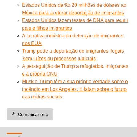
Estados Unidos darão 20 milhões de dólares ao
México para acelerar deportação de imigrantes
Estados Unidos fazem testes de DNA para reunir
pais e filhos imigrantes
A lucrativa indústria da detenção de imigrantes
nos EUA
Trump pede a deportação de imigrantes ilegais
'sem juízes ou processos judiciais'
A perseguição de Trump a refugiados, imigrantes
e à própria ONU
Musk e Trump têm a sua própria verdade sobre o
incêndio em Los Angeles. E falam sobre o futuro
das mídias sociais
⚠️
Comunicar erro