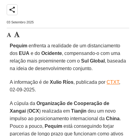
share
03 Setembro 2025
Pequim
enfrenta a realidade de um distanciamento
dos
EUA
e do
Ocidente
, compensando-o com uma
relação mais proeminente com o
Sul Global
, baseada
na ideia de desenvolvimento conjunto.
A informação é de
Xulio Ríos
, publicada por
CTXT
,
02-09-2025.
A cúpula da
Organização de Cooperação de
Xangai
(
OCX
) realizada em
Tianjin
deu um novo
impulso ao posicionamento internacional da
China
.
Pouco a pouco,
Pequim
está conseguindo forjar
parcerias de longo prazo que funcionam como ativos