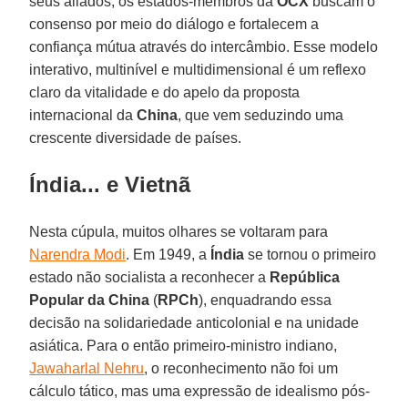
seus aliados, os estados-membros da
OCX
buscam o
consenso por meio do diálogo e fortalecem a
confiança mútua através do intercâmbio. Esse modelo
interativo, multinível e multidimensional é um reflexo
claro da vitalidade e do apelo da proposta
internacional da
China
, que vem seduzindo uma
crescente diversidade de países.
Índia... e Vietnã
Nesta cúpula, muitos olhares se voltaram para
Narendra Modi
. Em 1949, a
Índia
se tornou o primeiro
estado não socialista a reconhecer a
República
Popular da China
(
RPCh
), enquadrando essa
decisão na solidariedade anticolonial e na unidade
asiática. Para o então primeiro-ministro indiano,
Jawaharlal Nehru
, o reconhecimento não foi um
cálculo tático, mas uma expressão de idealismo pós-