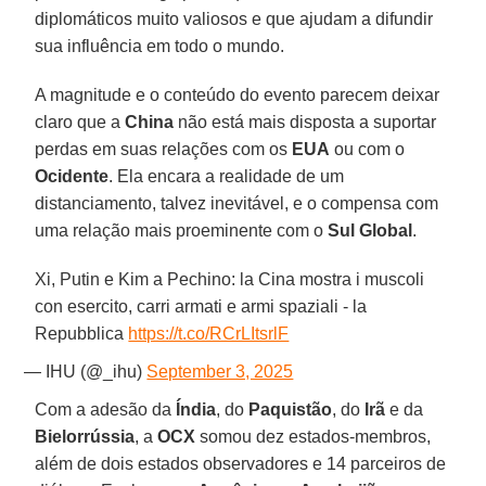
diplomáticos muito valiosos e que ajudam a difundir
sua influência em todo o mundo.
A magnitude e o conteúdo do evento parecem deixar
claro que a
China
não está mais disposta a suportar
perdas em suas relações com os
EUA
ou com o
Ocidente
. Ela encara a realidade de um
distanciamento, talvez inevitável, e o compensa com
uma relação mais proeminente com o
Sul Global
.
Xi, Putin e Kim a Pechino: la Cina mostra i muscoli
con esercito, carri armati e armi spaziali - la
Repubblica
https://t.co/RCrLItsrlF
— IHU (@_ihu)
September 3, 2025
Com a adesão da
Índia
, do
Paquistão
, do
Irã
e da
Bielorrússia
, a
OCX
somou dez estados-membros,
além de dois estados observadores e 14 parceiros de