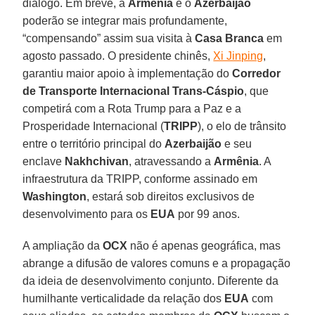
diálogo. Em breve, a
Armênia
e o
Azerbaijão
poderão se integrar mais profundamente,
“compensando” assim sua visita à
Casa Branca
em
agosto passado. O presidente chinês,
Xi Jinping
,
garantiu maior apoio à implementação do
Corredor
de Transporte Internacional Trans-Cáspio
, que
competirá com a Rota Trump para a Paz e a
Prosperidade Internacional (
TRIPP
), o elo de trânsito
entre o território principal do
Azerbaijão
e seu
enclave
Nakhchivan
, atravessando a
Armênia
. A
infraestrutura da TRIPP, conforme assinado em
Washington
, estará sob direitos exclusivos de
desenvolvimento para os
EUA
por 99 anos.
A ampliação da
OCX
não é apenas geográfica, mas
abrange a difusão de valores comuns e a propagação
da ideia de desenvolvimento conjunto. Diferente da
humilhante verticalidade da relação dos
EUA
com