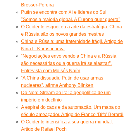
Bresser-Pereira
Putin se encontra com Xi e líderes do Sul:
"Somos a maioria global. A Europa quer guerra"
O Ocidente esqueceu a arte da estratégia. China
e Rússia são os novos grandes mestres
China e Rússia: uma fraternidade frágil. Artigo de
Nina L. Khrushcheva
“Negociações envolvendo a China e a Rússia
são necessárias ou a guerra irá se alastrar”.
Entrevista com Moisés Naím
“A China dissuadiu Putin de usar armas
nucleares”, afirma Anthony Blinken
Do Nord Stream ao Irã: a geopolítica de um
império em declínio
A espiral do caos e da automação. Um mapa do
século ameaçador. Artigo de Franco ‘Bifo’ Berardi
O Ocidente intensifica a sua guerra mundial.
Artigo de Rafael Poch