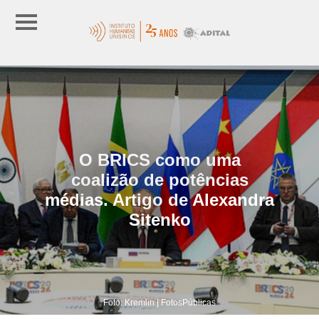
O BRICS como uma
coalizão de potências
médias. Artigo de Alexandra
Sitenko
Foto: Kremlin | FotosPúblicas