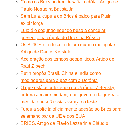
Como os Brics podem desafiar o dólar. Artigo de
Paulo Nogueira Batista Jr.
Sem Lula, cúpula do Brics é palco para Putin
exibir força
Lula é o segundo líder de peso a cancelar
presença na cúpula do Brics na Rússia
Os BRICS e o desafio de um mundo multipolar.
Artigo de Daniel Kersfeld
Aceleração dos tempos geopolíticos. Artigo de
Raúl Zibechi
Putin propôs Brasil, China e Índia como
mediadores para a paz com a Ucrânia
O que está acontecendo na Ucrânia: Zelensky
ordena a maior mudança no governo da guerra à
medida que a Rússia avança no leste
Turquia solicita oficialmente adesão ao Brics para
se emancipar da UE e dos EUA
BRICS. Artigo de Flavio Lazzarin e Cláudio