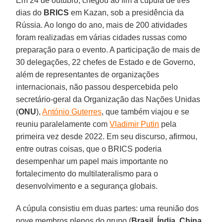
Em 24 de outubro, chegou ao fim a cúpula de três
dias do
BRICS
em Kazan, sob a presidência da
Rússia. Ao longo do ano, mais de 200 atividades
foram realizadas em várias cidades russas como
preparação para o evento. A participação de mais de
30 delegações, 22 chefes de Estado e de Governo,
além de representantes de organizações
internacionais, não passou despercebida pelo
secretário-geral da Organização das Nações Unidas
(
ONU
),
António Guterres
, que também viajou e se
reuniu paralelamente com
Vladimir Putin
pela
primeira vez desde 2022. Em seu discurso, afirmou,
entre outras coisas, que o BRICS poderia
desempenhar um papel mais importante no
fortalecimento do multilateralismo para o
desenvolvimento e a segurança globais.
A cúpula consistiu em duas partes: uma reunião dos
nove membros plenos do grupo (
Brasil
,
Índia
,
China
,