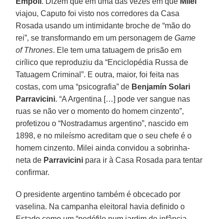
Empoli
. Dizem que em uma das vezes em que
Milei
viajou, Caputo foi visto nos corredores da Casa
Rosada usando um intimidante broche de “mão do
rei”, se transformando em um personagem de
Game
of Thrones
. Ele tem uma tatuagem de prisão em
cirílico que reproduziu da “Enciclopédia Russa de
Tatuagem Criminal”. E outra, maior, foi feita nas
costas, com uma “psicografia” de
Benjamín Solari
Parravicini
. “A Argentina […] pode ver sangue nas
ruas se não ver o momento do homem cinzento”,
profetizou o “Nostradamus argentino”, nascido em
1898, e no mileísmo acreditam que o seu chefe é o
homem cinzento. Milei ainda convidou a sobrinha-
neta de
Parravicini
para ir à Casa Rosada para tentar
confirmar.
O presidente argentino também é obcecado por
vaselina. Na campanha eleitoral havia definido o
Estado como um “pedófilo num jardim de infância