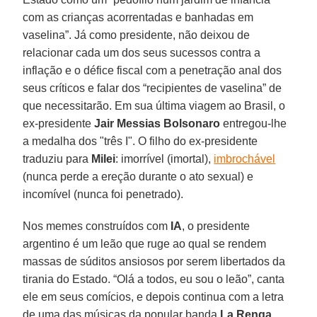
com as crianças acorrentadas e banhadas em
vaselina”. Já como presidente, não deixou de
relacionar cada um dos seus sucessos contra a
inflação e o défice fiscal com a penetração anal dos
seus críticos e falar dos “recipientes de vaselina” de
que necessitarão. Em sua última viagem ao Brasil, o
ex-presidente
Jair Messias Bolsonaro
entregou-lhe
a medalha dos "três I". O filho do ex-presidente
traduziu para
Milei
: imorrível (imortal),
imbrochável
(nunca perde a ereção durante o ato sexual) e
incomível (nunca foi penetrado).
Nos memes construídos com
IA
, o presidente
argentino é um leão que ruge ao qual se rendem
massas de súditos ansiosos por serem libertados da
tirania do Estado. “Olá a todos, eu sou o leão”, canta
ele em seus comícios, e depois continua com a letra
de uma das músicas da popular banda
La Renga
,