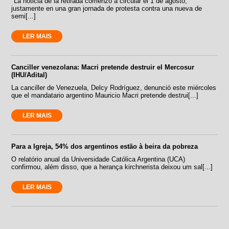
"La noticia de la retirada comenzó a circular el 1 de agosto,
justamente en una gran jornada de protesta contra una nueva de
semi[...]
LER MAIS
Canciller venezolana: Macri pretende destruir el Mercosur
(IHU/Adital)
La canciller de Venezuela, Delcy Rodríguez, denunció este miércoles
que el mandatario argentino Mauricio Macri pretende destrui[...]
LER MAIS
Para a Igreja, 54% dos argentinos estão à beira da pobreza
O relatório anual da Universidade Católica Argentina (UCA)
confirmou, além disso, que a herança kirchnerista deixou um sal[...]
LER MAIS