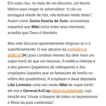
Em outro, leu, no meio de um discurso, um trecho
bíblico para xingar os adversários: “o céu os
esmagará diante de nós, não tenham medo deles”.
Assim como
Jesús Huerta de Soto
, economista
espanhol que
Milei
inclui entre seus mentores,
acredita que Deus é libertário.
Mas este discurso aparentemente religioso só o é
superficialmente. O uso abusivo da
inteligência
artificial
(
IA
) para construir memes faz dele mais um
super-herói do que um messias. A estética mileista é
a dos
gamers
(jogadores de videogame) e dos
cosplayers
(aqueles que se fantasiam de heróis ou
vilões dos quadrinhos). A
cosplayer
e atual deputada
Lilia Lemoine
certa vez vestiu
Milei
de super-herói:
ele era o
General AnCap
(
anarcocapitalista
), cuja
missão era “chutar o traseiro de todos os keynesianos
e filhos da puta coletivistas”.