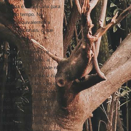
ternativa é necessária para
longo do tempo. Na
ustosos equivalentes a
edas tradicionais, o que
m a
Índia
. O comércio e
 nacional. Portanto, a
nco central russo pode não
rvas, talvez porque a rúpia
estabilidade. Quais são as
entes em rúpias buscando
orço adicional para comprar
morado. Ela também pode
sse em obter moeda indiana
ambém pode ser difícil,
ivas são claramente
second-