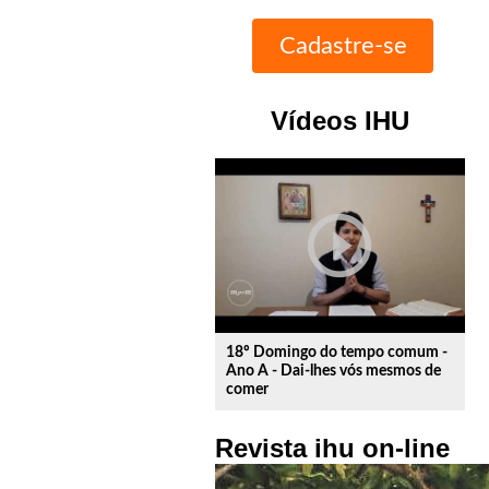
Vídeos IHU
play_circle_outline
18º Domingo do tempo comum -
Ano A - Dai-lhes vós mesmos de
comer
Revista ihu on-line