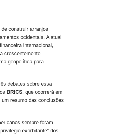
de construir arranjos
amentos ocidentais. A atual
inanceira internacional,
ra crescentemente
ma geopolítica para
três debates sobre essa
dos
BRICS
, que ocorrerá em
qui um resumo das conclusões
americanos sempre foram
rivilégio exorbitante” dos