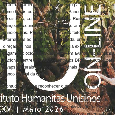
sistematicamente como instrumento para punir e ameaçar 
como hostis ou pouco amigáveis. Bancos desses países 
do sistema, como aconteceu com a
Rússia
. Mesmo outro
sanções secundárias, quando procuram transacionar com 
sancionadas. Por isso, o progresso feito durante a presid
alternativas ao
SWIFT
é, sem dúvida, uma iniciativa muit
direção de nos livrar da dependência excessiva das moed
pagamento ocidentais. Também vêm avançando as transa
nacionais entre os
BRICS
e entre os
BRICS
e outros país
swaps bilaterais em moedas nacionais entre bancos centr
banco central da
China
.
Contudo, deve-se reconhecer que transações em moedas n
ao
SWIFT
têm suas limitações. A questão essencial, ne
é que a existência de uma moeda de reserva alternativa co
uma pré-condição para que a desdolarização funcione ple
fato de que apenas acidentalmente haverá um equilíbrio n