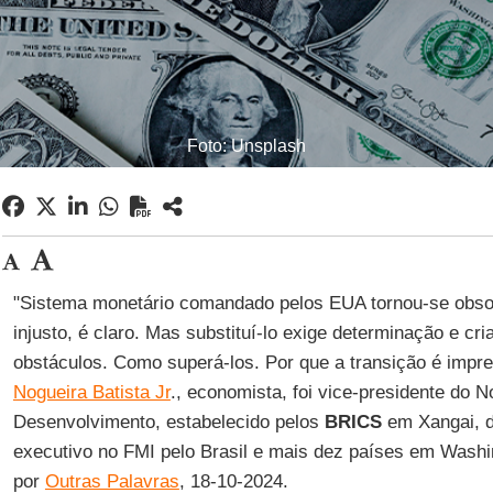
Foto: Unsplash
"Sistema monetário comandado pelos EUA tornou-se obsole
injusto, é claro. Mas substituí-lo exige determinação e cri
obstáculos. Como superá-los. Por que a transição é impre
Nogueira Batista Jr
., economista, foi vice-presidente do 
Desenvolvimento, estabelecido pelos
BRICS
em Xangai, d
executivo no FMI pelo Brasil e mais dez países em Washi
por
Outras Palavras
, 18-10-2024.