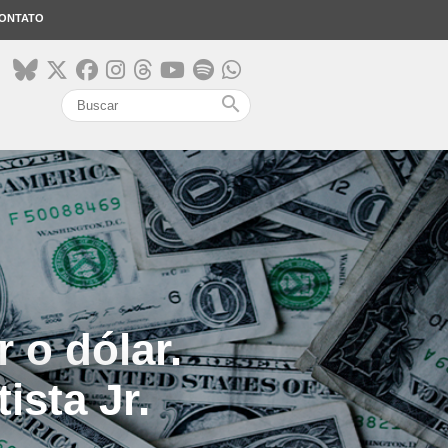
ONTATO
search
 o dólar.
ista Jr.