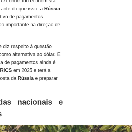
. O conhecido economista
tante do que isso: a
Rússia
ativo de pagamentos
o importante na direção de
 diz respeito à questão
omo alternativa ao dólar. E
a de pagamentos ainda é
RICS
em 2025 e terá a
posta da
Rússia
e preparar
das nacionais e
s
 aliados, é usado