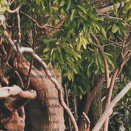
países e entidades vistas
são sumariamente excluídos
s países podem sofrer
países ou entidades
ência russa na elaboração de
o bem-vinda, que avança na
as e dos sistemas de
ções bilaterais em moedas
es. Crescem, além disso, os
ais, primordialmente com o
acionais e as alternativas
m sempre bem compreendida,
nstitui, em última análise,
namente. A razão reside no
as transações bilaterais em