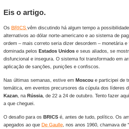
Eis o artigo.
Os
BRICS
vêm discutindo há algum tempo a possibilidade 
alternativos ao dólar norte-americano e ao sistema de pag
ordem – mais correto seria dizer desordem – monetária e f
dominada pelos
Estados Unidos
e seus aliados, se most
disfuncional e insegura. O sistema foi transformado em ar
aplicação de sanções, punições e confiscos.
Nas últimas semanas, estive em
Moscou
e participei de 
temática, em eventos precursores da cúpula dos líderes 
Kazan
, na
Rússia
, de 22 a 24 de outubro. Tento fazer a
a que cheguei.
O desafio para os
BRICS
é, antes de tudo, político. Os 
apegados ao que
De Gaulle
, nos anos 1960, chamava de “p