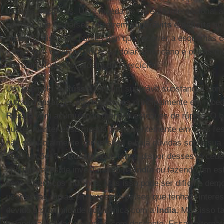
moedas nacionais. Uma moeda de reserva internacional al
permitir que os países registrem
superávits
e
déficits
ao 
ausência disso, os países têm que recorrer a esquemas c
escambo – ou então voltar ao dólar americano e outras mo
derrotaria todo o propósito do exercício.
Um exemplo. A
Rússia
tem um superávit substancial co
outras transações são realizados principalmente em moeda
Rússia
vem acumulando grandes estoques de rúpias. O ba
querer manter essa moeda permanentemente em suas rese
não seja totalmente conversível e haja dúvidas sobre sua 
suas opções? A
Rússia
pode tentar dispor desses exced
oportunidades de investimento na
Índia
ou fazendo um esf
bens e serviços indianos. Mas isso pode ser difícil e de
usar essas rúpias em terceiros países que tenham intere
devido a proximidade econômica com a
Índia
. Mas isso t
levando a vendas de rúpias com desconto. Essas alternat