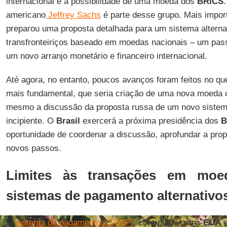
internacional e a possibilidade de uma moeda dos
BRICS
americano
Jeffrey Sachs
é parte desse grupo. Mais impor
preparou uma proposta detalhada para um sistema altern
transfronteiriços baseado em moedas nacionais – um pass
um novo arranjo monetário e financeiro internacional.
Até agora, no entanto, poucos avanços foram feitos no que
mais fundamental, que seria criação de uma nova moeda c
mesmo a discussão da proposta russa de um novo sistem
incipiente. O
Brasil
exercerá a próxima presidência dos
B
oportunidade de coordenar a discussão, aprofundar a pro
novos passos.
Limites às transações em moe
sistemas de pagamento alternativo
O
sistema de pagamentos SWIFT
, controlado pelos
EUA
e