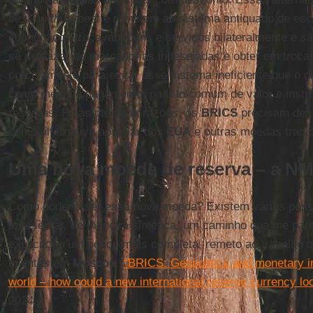
best
ou
third-best
e remetem ao sistema antiquado de esc
econômicos trocavam bens e serviços bilateralmente e sa
se desfazer de mercadorias indesejadas e obter em troca
precisamente para evitar esse sistema ineficiente que o din
como meio de pagamento, padrão comum de valor e inst
reservas. Pelas mesmas razões, os
BRICS
precisam de 
como alternativa ao dólar dos
EUA
e outras moedas tradic
Uma nova moeda de reserva – a N
Como poderia ser essa nova moeda? Existem várias possib
apresentar, de maneira sintética, um caminho que me par
explicação um pouco mais completa, remeto ao trabalho q
eventos em
Moscou
(
“BRICS: Geopolitics and monetary ini
world – how could a new international reserve currency loo
2024.)