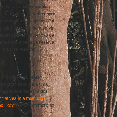
ambo, no qual os agentes
íam à cata de terceiros para
 mercadorias desejadas. Foi
heiro foi criado para servir
rumento para manutenção de
uma nova moeda de reserva
ionais de reserva.
MR
ilidades. Vou tentar
ece promissor. Para uma
ue preparei para um dos
tiatives in a multipolar
k like?”
, 23 de setembro de