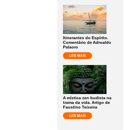
Itinerantes do Espírito.
Comentário de Adroaldo
Palaoro
LER MAIS
A mística zen budista na
trama da vida. Artigo de
Faustino Teixeira
LER MAIS