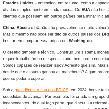
Estados Unidos
– entendido, em resumo, como a capacid
dívidas simplesmente emitindo moeda. Os
EUA
não hesit
clientes que possuem em outros países para minar iniciati
China
,
Rússia
e
Irã
não são provavelmente muito vulneráv
Mas o mesmo não pode ser dito de outros países dos
BR
hesitar em comprar essa briga com
Washington
.
O desafio também é técnico. Construir um sistema monetár
requer trabalho árduo e especializado, bem como negociaç
Somos capazes de realizar isso? Acredito que sim. Mas 
desde que o assunto ganhou as manchetes? Algum progres
que se poderia esperar.
Sob a
presidência russa dos BRICS
, em 2024, houve tent
sucedidas de avançar. Por exemplo, foi criado um grupo d
independentes, do qual faço parte, que discutiu a reforma