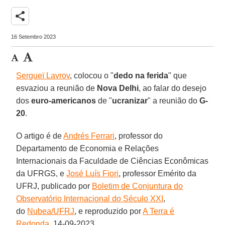
share
16 Setembro 2023
Sergueï Lavrov
, colocou o "
dedo na ferida
" que
esvaziou a reunião de
Nova Delhi
, ao falar do desejo
dos
euro-americanos
de "
ucranizar
" a reunião do
G-
20
.
O artigo é de
Andrés Ferrari
, professor do
Departamento de Economia e Relações
Internacionais da Faculdade de Ciências Econômicas
da UFRGS, e
José Luís Fiori
, professor Emérito da
UFRJ, publicado por
Boletim de Conjuntura do
Observatório Internacional do Século XXI
,
do
Nubea/UFRJ
, e reproduzido por
A Terra é
Redonda
, 14-09-2023.