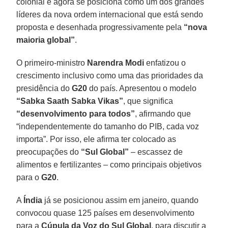
colonial e agora se posiciona como um dos grandes
líderes da nova ordem internacional que está sendo
proposta e desenhada progressivamente pela
“nova
maioria global”
.
O primeiro-ministro
Narendra Modi
enfatizou o
crescimento inclusivo como uma das prioridades da
presidência do
G20
do país. Apresentou o modelo
“Sabka Saath Sabka Vikas”
, que significa
“desenvolvimento para todos”
, afirmando que
“independentemente do tamanho do PIB, cada voz
importa”. Por isso, ele afirma ter colocado as
preocupações do
“Sul Global”
– escassez de
alimentos e fertilizantes – como principais objetivos
para o
G20
.
A
Índia
já se posicionou assim em janeiro, quando
convocou quase 125 países em desenvolvimento
para a
Cúpula da Voz do Sul Global
, para discutir a