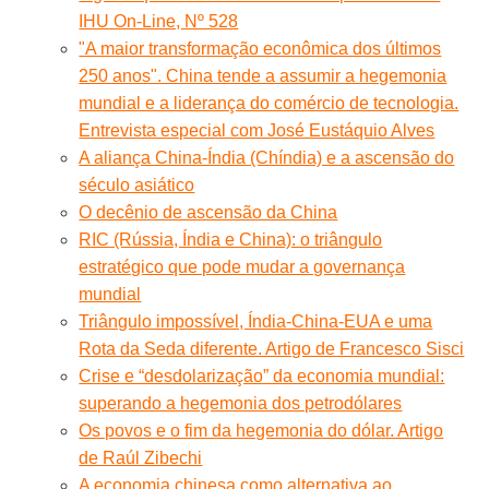
IHU On-Line, Nº 528
"A maior transformação econômica dos últimos
250 anos". China tende a assumir a hegemonia
mundial e a liderança do comércio de tecnologia.
Entrevista especial com José Eustáquio Alves
A aliança China-Índia (Chíndia) e a ascensão do
século asiático
O decênio de ascensão da China
RIC (Rússia, Índia e China): o triângulo
estratégico que pode mudar a governança
mundial
Triângulo impossível, Índia-China-EUA e uma
Rota da Seda diferente. Artigo de Francesco Sisci
Crise e “desdolarização” da economia mundial:
superando a hegemonia dos petrodólares
Os povos e o fim da hegemonia do dólar. Artigo
de Raúl Zibechi
A economia chinesa como alternativa ao