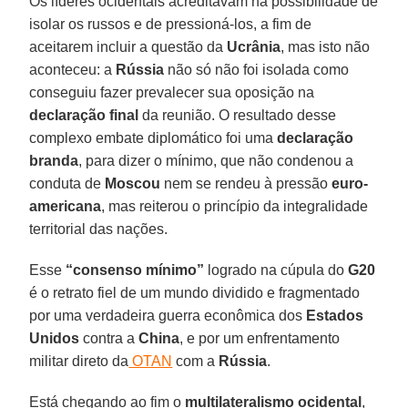
Os líderes ocidentais acreditavam na possibilidade de
isolar os russos e de pressioná-los, a fim de
aceitarem incluir a questão da
Ucrânia
, mas isto não
aconteceu: a
Rússia
não só não foi isolada como
conseguiu fazer prevalecer sua oposição na
declaração final
da reunião. O resultado desse
complexo embate diplomático foi uma
declaração
branda
, para dizer o mínimo, que não condenou a
conduta de
Moscou
nem se rendeu à pressão
euro-
americana
, mas reiterou o princípio da integralidade
territorial das nações.
Esse
“consenso mínimo”
logrado na cúpula do
G20
é o retrato fiel de um mundo dividido e fragmentado
por uma verdadeira guerra econômica dos
Estados
Unidos
contra a
China
, e por um enfrentamento
militar direto da
OTAN
com a
Rússia
.
Está chegando ao fim o
multilateralismo ocidental
,