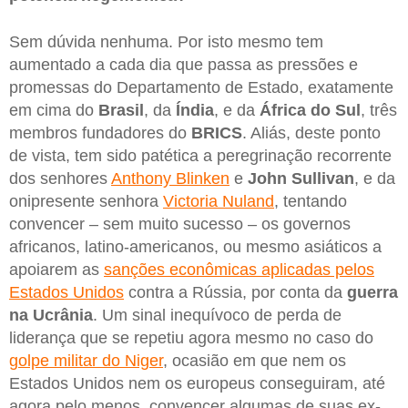
Sem dúvida nenhuma. Por isto mesmo tem
aumentado a cada dia que passa as pressões e
promessas do Departamento de Estado, exatamente
em cima do
Brasil
, da
Índia
, e da
África do Sul
, três
membros fundadores do
BRICS
. Aliás, deste ponto
de vista, tem sido patética a peregrinação recorrente
dos senhores
Anthony Blinken
e
John Sullivan
, e da
onipresente senhora
Victoria Nuland
, tentando
convencer – sem muito sucesso – os governos
africanos, latino-americanos, ou mesmo asiáticos a
apoiarem as
sanções econômicas aplicadas pelos
Estados Unidos
contra a Rússia, por conta da
guerra
na Ucrânia
. Um sinal inequívoco de perda de
liderança que se repetiu agora mesmo no caso do
golpe militar do Niger
, ocasião em que nem os
Estados Unidos nem os europeus conseguiram, até
agora pelo menos, convencer algumas de suas ex-