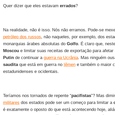
Quer dizer que eles estavam
errados
?
Na realidade, não é isso. Nós não erramos. Pode-se mex
petróleo dos russos
, não naqueles, por exemplo, dos est
monarquias árabes absolutas do
Golfo
. É claro que, nest
Moscou
e limitar suas receitas de exportação para afetar
Putin
de continuar a
guerra na Ucrânia
. Mas ninguém ous
saudita
que está em guerra no
Iêmen
e também o maior 
estadunidenses e ocidentais.
Teríamos nos tornados de repente “
pacifistas
”? Mas dimi
militares
dos estados pode ser um começo para limitar a
é exatamente o oposto do que está acontecendo hoje, aliá