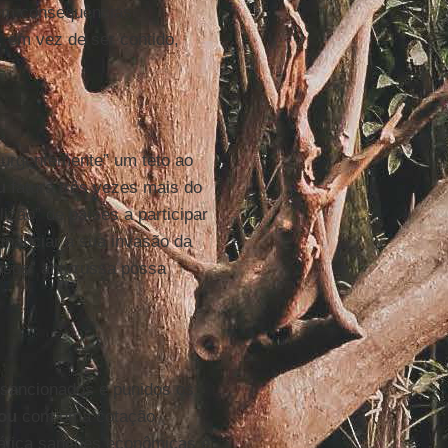
em consequências
, em vez de ser contido,
“urgentemente” um teto ao
u
fatura três vezes mais do
izão” de países a participar
financiar a sua invasão da
osos” antirrussa possa
 sancionados e punidos os
ou
com uma cotação
prática sanções econômicas e