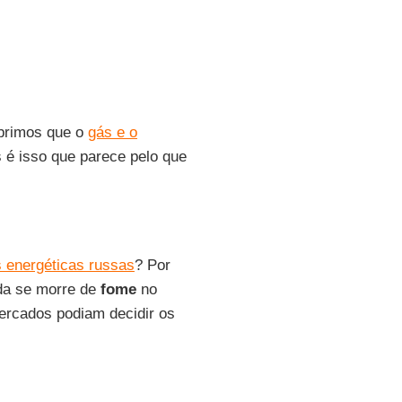
brimos que o
gás e o
 é isso que parece pelo que
 energéticas russas
? Por
nda se morre de
fome
no
ercados podiam decidir os