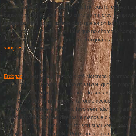
financeiras do tipo aplicado hoje ao
Irã
, que foi efetivame
bancário ocidental. Ora, como entre os maiores comprado
chineses
e
indianos
, parece claro que as ondas sísmicas
destinadas a aumentar. Sem falar que no chamado campo 
existem duas anomalias, aquela da
Turquia
e aquela de
I
sanções
à
Rússia
de
Putin
.
Erdogan
importa gás, petróleo e até sistemas de armas d
atreve a tocá-lo porque o sultão da
OTAN
, que se propõe
mediador com
Putin
mesmo vendendo seus drones a
Kie
guardião do
Mediterrâneo
oriental onde decide, com man
onde o gás
offshore
é extraído. Isso sem falar na chanta
contínuas violações dos direitos humanos e civis, sobre 
deveriam fechar os olhos para ter seu sinal verde para in
vamos sim punir o autocrata
Putin
, mas alguma vez gost