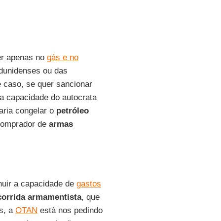
er apenas no
gás e no
adunidenses ou das
e caso, se quer sancionar
 a capacidade do autocrata
aria congelar o
petróleo
comprador de
armas
nuir a capacidade de
gastos
corrida armamentista
, que
s, a
OTAN
está nos pedindo