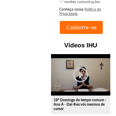
receber comunicações.
Conheça nossa
Política de
Privacidade
.
Vídeos IHU
play_circle_outline
18º Domingo do tempo comum -
Ano A - Dai-lhes vós mesmos de
comer