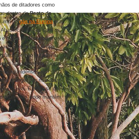
mãos de ditadores como
dos dentro do
Pacto de
nsumo de
gás na Europa
era
. Abastecíamo-nos com os
o e o
gás de Moscou
era
, aos países da
Europa
m fato que não agradava
eles que, antes da guerra,
 estadunidenses têm seu
tos energéticos mundiais
renunciável. É por isso que
eo do mundo, onde mantêm
elo
G-7
e pela
UE
, na