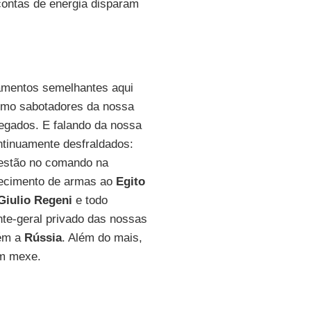
contas de energia disparam
amentos semelhantes aqui
omo sabotadores da nossa
egados. E falando da nossa
ontinuamente desfraldados:
estão no comando na
rnecimento de armas ao
Egito
Giulio Regeni
e todo
nte-geral privado das nossas
bém a
Rússia
. Além do mais,
ém mexe.