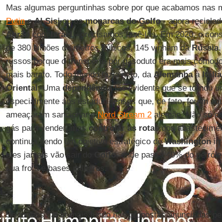
Mas algumas perguntinhas sobre por que acabamos nas 
Putin
e
Al Sisi
ou os
monarcas do Golfo
- agora recicla
Abrão
com
Israel
- precisamos fazê-las. Em 2020, o co
de 380 bilhões de metros cúbicos, 145 vinham da
Rússia
russos porque o transporte por gasoduto era mais cômod
mais barato. Todo mundo fazia isso, da
Alemanha
à
Itália
Oriental
. Uma
dependência
tão evidente que se tornou u
especialmente aos estadunidenses que, de fato, foram aqu
ameaçaram sancionar o
Nord Stream 2
alemão. Não só os
gás para vender, mas
controlar as rotas
dos abastecimen
continua sendo um objetivo estratégico de
Washington
ir
eles jamais vão sair do
Golfo
, onde passa 40% do petról
sua frota e bases militares.
Se formos cavar mais fundo nas propostas anunciadas p