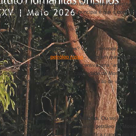
realidade percebemos que o teto dos
preços
da energia t
estratégicas muito relevantes: a principal é que o
conflito
corre o risco de se
ampliar
.
O que querem os
Sete Grandes
? O
G-7
pretende aplicar 
preço de compra do
petróleo russo
- setor em que
Mosco
que das exportações de gás – e incentiva uma “ampla coal
da iniciativa, que visa limitar a capacidade de Moscou de 
Ucrânia
. Mas como obter que essa “coalizão de voluntari
funcionar?
Com as chamadas
sanções secundárias
. Ou seja, serão
países e os operadores que comprarem petróleo de
Mosc
superior ao teto estabelecido. Isso significa colocar em 