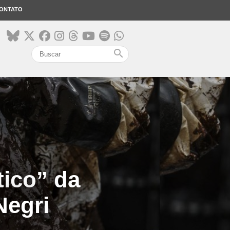
ONTATO
search
tico” da
Negri