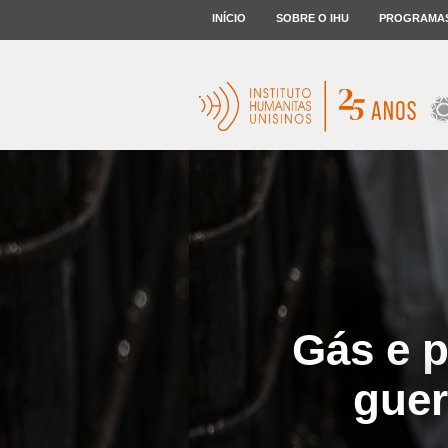
INÍCIO
SOBRE O IHU
PROGRAMA
Gás e p
guer