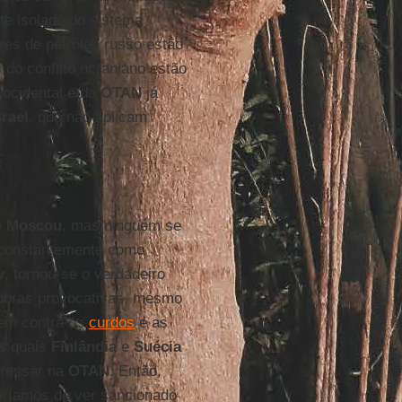
nte isolado do sistema
res de petróleo russo estão
 do conflito ucraniano estão
ocidental e da
OTAN
já
srael
, que não aplicam
e
Moscou
, mas ninguém se
 constantemente como
v
, tornou-se o verdadeiro
obras provocativas, mesmo
gem contra os
curdos
e as
as quais
Finlândia
e
Suécia
gressar na
OTAN
. Então,
aríamos de ver sancionado