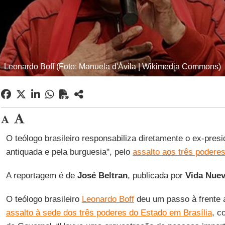
Leonardo Boff (Foto: Manuela d'Ávila | Wikimedia Commons)
O teólogo brasileiro responsabiliza diretamente o ex-presid
antiquada e pela burguesia", pelo
assalto aos três poderes
A reportagem é de
José Beltran
, publicada por
Vida Nuev
O teólogo brasileiro
Leonardo Boff
deu um passo à frente a
assalto à sede dos três poderes do Estado em Brasília
, c