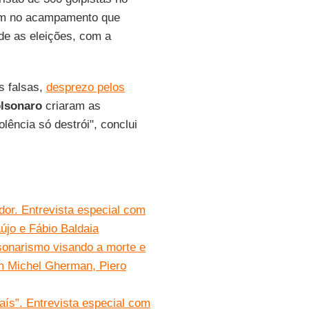
ram no acampamento que
e as eleições, com a
as falsas,
desprezo pelos
lsonaro
criaram as
iolência só destrói", conclui
dor. Entrevista especial com
újo e Fábio Baldaia
sonarismo visando a morte e
om Michel Gherman, Piero
aís”. Entrevista especial com