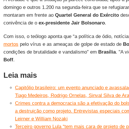
domingo e outros 1.200 na segunda-feira que se refugia
montaram em frente ao
Quartel General do Exército
desd
conivência de o
ex-presidente Jair Bolsonaro
.
Com isso, o teólogo aponta que “a política de ódio, notíci
mortos
pelo vírus e as ameaças de golpe de estado de
Bo
condições de brutalidade e vandalismo” em
Brasília
. "A v
Boff
.
Leia mais
Capitólio brasileiro: um evento anunciado e avassala
Tiago Medeiros, Rodrigo Ornelas, Sinval Silva de Ara
Crimes contra a democracia são a efetivação do bol
a destruição como projeto. Entrevistas especiais c
Leirner e William Nozaki
Terceiro governo Lula “tem mais cara de projeto de p