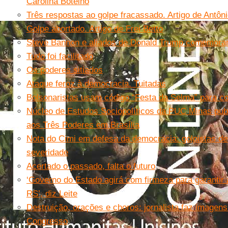
Carolina Botelho
Três respostas ao golpe fracassado. Artigo de Antôn
Golpe abortado. Artigo de Frei Betto
Steve Bannon e aliados de Donald Trump comemoram “
Tudo foi facilitado
Os poderes sitiados
Ataque feroz à democracia. Tuitadas
Bolsonaristas usam código “Festa da Selma” para co
Núcleo de Estudos Sociopolíticos da PUC Minas publ
aos Três Poderes em Brasília
Nota do Cimi em defesa da democracia: golpistas d
severidade
Acertado o passado, falta o futuro
‘Governo do Estado agirá com firmeza para garantir 
RS’, diz Leite
Destruição, orações e choros: jornalista faz imagen
Congresso