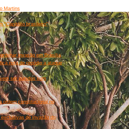
io Martins
Capitólio brasileiro”
ordenar invasão em Brasília
ica nota de repúdio a ataque
evem ser punidos com
a ordem constitucional no
s exclusivas de invasão do