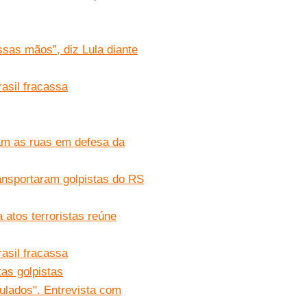
sas mãos”, diz Lula diante
rasil fracassa
am as ruas em defesa da
ransportaram golpistas do RS
 atos terroristas reúne
rasil fracassa
tas golpistas
mulados". Entrevista com