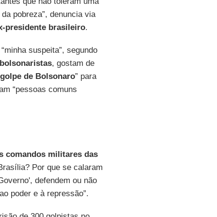
tantes que não toleram uma
 da pobreza”, denuncia via
x-presidente brasileiro
.
 “minha suspeita”, segundo
bolsonaristas
, gostam de
golpe de Bolsonaro
” para
aram “pessoas comuns
os comandos militares das
Brasília? Por que se calaram
 Governo', defendem ou não
ao poder e à repressão”.
risão de 300 golpistas no