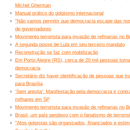
Michel Gherman
Manual prático do golpismo internacional
“Não vamos permitir que democracia escape das nos
de governadores
Movimento terrorista para invasão de refinarias no B
A segunda posse de Lula em seu terceiro mandato
Reconstrução se faz com mobilização
Em Porto Alegre (RS), cerca de 20 mil pessoas tom
democracia
Secretário diz haver identificação de pessoas que t
para Brasília
‘Sem anistia’: Manifestação pela democracia e contra
milhares em SP
Movimento terrorista para invasão de refinarias no B
Brasil, um país perplexo com o fanatismo de terroris
"Atos golpistas são organizados, financiados e esti