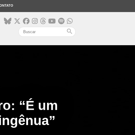
ONTATO
search
ro: “É um
 ingênua”