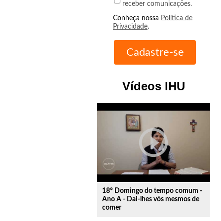
receber comunicações.
Conheça nossa
Política de
Privacidade
.
Vídeos IHU
play_circle_outline
18º Domingo do tempo comum -
Ano A - Dai-lhes vós mesmos de
comer