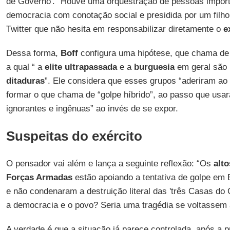
de Governo'. “Houve uma orquestração de pessoas impor
democracia com conotação social e presidida por um filho
Twitter que não hesita em responsabilizar diretamente o
e
Dessa forma,
Boff
configura uma hipótese, que chama de
a qual “ a
elite ultrapassada
e a
burguesia
em geral são
ditaduras
”. Ele considera que esses grupos “aderiram ao
formar o que chama de “golpe híbrido”, ao passo que us
ignorantes e ingênuas” ao invés de se expor.
Suspeitas do exército
O pensador vai além e lança a seguinte reflexão: “Os
alt
Forças Armadas
estão apoiando a tentativa de golpe em 
e não condenaram a destruição literal das 'três Casas do
a democracia e o povo? Seria uma tragédia se voltassem 
A verdade é que a situação já parece controlada, após a p