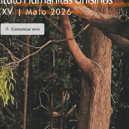
Ministro mostra destruição incalculável em gabinete
Palácio do Planalto. Veja vídeo
⚠️
Comunicar erro