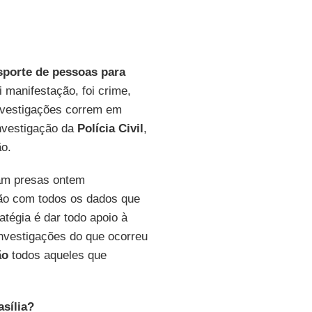
sporte de pessoas para
oi manifestação, foi crime,
nvestigações correm em
investigação da
Polícia Civil
,
ão.
ram presas ontem
ção com todos os dados que
atégia é dar todo apoio à
vestigações do que ocorreu
ão
todos aqueles que
sília?