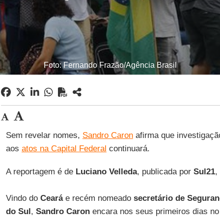
Foto: Fernando Frazão/Agência Brasil
Sem revelar nomes,
Sandro Caron
afirma que investigaç
aos
atos na Capital Federal
continuará.
A reportagem é de
Luciano Velleda
, publicada por
Sul21
,
Vindo do
Ceará
e recém nomeado
secretário de Seguran
do Sul
,
Sandro Caron
encara nos seus primeiros dias n