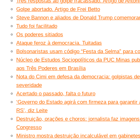
Três respostas ao golpe fracassado. Artigo de Antôn
Golpe abortado. Artigo de Frei Betto
Steve Bannon e aliados de Donald Trump comemoram “
Tudo foi facilitado
Os poderes sitiados
Ataque feroz à democracia. Tuitadas
Bolsonaristas usam código “Festa da Selma” para co
Núcleo de Estudos Sociopolíticos da PUC Minas publ
aos Três Poderes em Brasília
Nota do Cimi em defesa da democracia: golpistas d
severidade
Acertado o passado, falta o futuro
‘Governo do Estado agirá com firmeza para garantir 
RS’, diz Leite
Destruição, orações e choros: jornalista faz imagen
Congresso
Ministro mostra destruição incalculável em gabinete