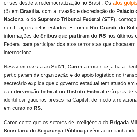
crises desde a redemocratização no Brasil. Os
atos golpi
(8) em
Brasília
, com a invasão e depredação do
Palácio 
Nacional
e do
Supremo Tribunal Federal
(
STF
), começa
ramificações pelos estados. E com o
Rio Grande do Sul
n
informações de
ônibus que partiram do RS
nos últimos d
Federal para participar dos atos terroristas que chocara
internacional.
Nessa entrevista ao
Sul21
,
Caron
afirma que já há a iden
participaram da organização e do apoio logístico no transp
secretário explica que o governo estadual tem atuado em
da
intervenção federal no Distrito Federal
e órgãos de s
identificar gaúchos presos na Capital, de modo a relacion
em curso no
RS
.
Caron conta que os setores de inteligência da
Brigada Mil
Secretaria de Segurança Pública
já vêm acompanhando 