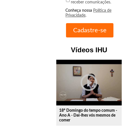
receber comunicações.
Conheça nossa
Política de
Privacidade
.
Vídeos IHU
play_circle_outline
18º Domingo do tempo comum -
Ano A - Dai-lhes vós mesmos de
comer