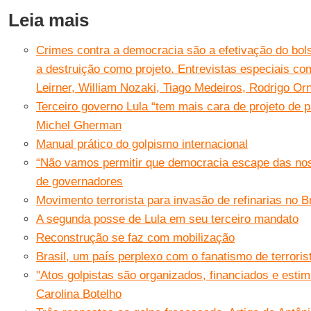
Leia mais
Crimes contra a democracia são a efetivação do bol
a destruição como projeto. Entrevistas especiais c
Leirner, William Nozaki, Tiago Medeiros, Rodrigo Orn
Terceiro governo Lula “tem mais cara de projeto de p
Michel Gherman
Manual prático do golpismo internacional
“Não vamos permitir que democracia escape das nos
de governadores
Movimento terrorista para invasão de refinarias no B
A segunda posse de Lula em seu terceiro mandato
Reconstrução se faz com mobilização
Brasil, um país perplexo com o fanatismo de terroris
"Atos golpistas são organizados, financiados e esti
Carolina Botelho