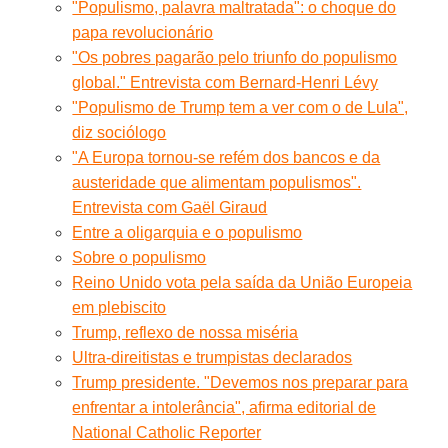
"Populismo, palavra maltratada": o choque do
papa revolucionário
"Os pobres pagarão pelo triunfo do populismo
global." Entrevista com Bernard-Henri Lévy
"Populismo de Trump tem a ver com o de Lula",
diz sociólogo
"A Europa tornou-se refém dos bancos e da
austeridade que alimentam populismos".
Entrevista com Gaël Giraud
Entre a oligarquia e o populismo
Sobre o populismo
Reino Unido vota pela saída da União Europeia
em plebiscito
Trump, reflexo de nossa miséria
Ultra-direitistas e trumpistas declarados
Trump presidente. "Devemos nos preparar para
enfrentar a intolerância", afirma editorial de
National Catholic Reporter