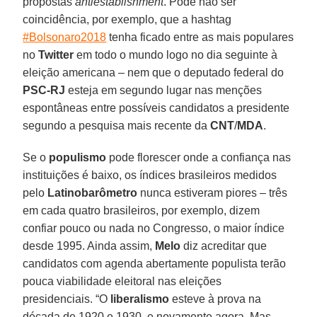
propostas
antiestablishment
. Pode não ser
coincidência, por exemplo, que a hashtag
#Bolsonaro2018
tenha ficado entre as mais populares
no
Twitter
em todo o mundo logo no dia seguinte à
eleição americana – nem que o deputado federal do
PSC-RJ
esteja em segundo lugar nas menções
espontâneas entre possíveis candidatos a presidente
segundo a pesquisa mais recente da
CNT
/
MDA
.
Se o
populismo
pode florescer onde a confiança nas
instituições é baixo, os índices brasileiros medidos
pelo
Latinobarômetro
nunca estiveram piores – três
em cada quatro brasileiros, por exemplo, dizem
confiar pouco ou nada no Congresso, o maior índice
desde 1995. Ainda assim,
Melo
diz acreditar que
candidatos com agenda abertamente populista terão
pouca viabilidade eleitoral nas eleições
presidenciais. “O
liberalismo
esteve à prova na
década de 1920 e 1930, e novamente agora. Mas,