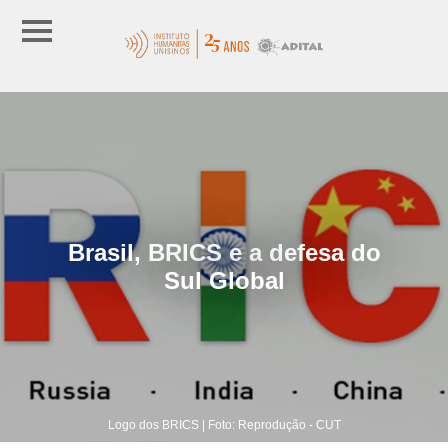
Brasil, BRICS e a defesa do
Sul Global
Logo dos BRICS | Foto: Reprodução - CUT