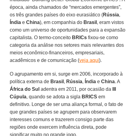
época, ainda chamados de “mercados emergentes”,
os três grandes países do eixo eurasiático (
Rússia
,
Índia
e
China
), em companhia do
Brasil
, eram vistos
como um universo de oportunidades para a expansão
capitalista. O termo-conceito
BRICs
fixou-se como
categoria da análise nos setores mais relevantes dos
meios econômico-financeiros, empresariais,
acadêmicos e de comunicação (
veja aqui
).
O agrupamento em si, surge em 2006, incorporado à
política externa de
Brasil
,
Rússia
,
Índia
e
China
. A
África do Sul
adentra em 2011, por ocasião da
III
Cúpula
, quando se adota a sigla
BRICS
em
definitivo. Longe de ser uma aliança formal, o fato de
que grandes países se agrupem para observarem
interesses comuns e trazerem consigo parte das
regiões onde exercem influência direta, pode
significar muito no grande jogo.