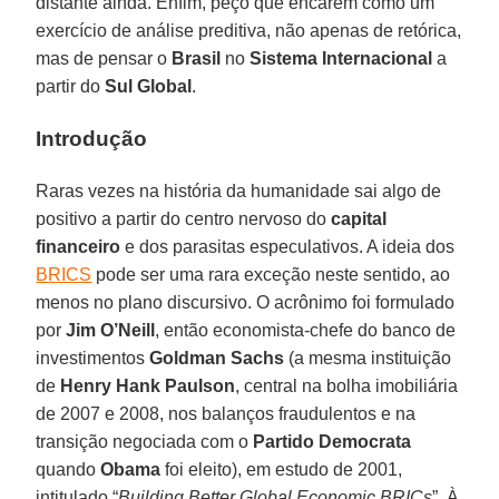
distante ainda. Enfim, peço que encarem como um
exercício de análise preditiva, não apenas de retórica,
mas de pensar o
Brasil
no
Sistema Internacional
a
partir do
Sul Global
.
Introdução
Raras vezes na história da humanidade sai algo de
positivo a partir do centro nervoso do
capital
financeiro
e dos parasitas especulativos. A ideia dos
BRICS
pode ser uma rara exceção neste sentido, ao
menos no plano discursivo. O acrônimo foi formulado
por
Jim O’Neill
, então economista-chefe do banco de
investimentos
Goldman Sachs
(a mesma instituição
de
Henry Hank Paulson
, central na bolha imobiliária
de 2007 e 2008, nos balanços fraudulentos e na
transição negociada com o
Partido Democrata
quando
Obama
foi eleito), em estudo de 2001,
intitulado “
Building Better Global Economic BRICs
”. À