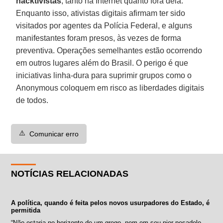
hacktivistas
, tanto na Internet quanto fora dela.
Enquanto isso, ativistas digitais afirmam ter sido
visitados por agentes da Polícia Federal, e alguns
manifestantes foram presos, às vezes de forma
preventiva. Operações semelhantes estão ocorrendo
em outros lugares além do Brasil. O perigo é que
iniciativas linha-dura para suprimir grupos como o
Anonymous coloquem em risco as liberdades digitais
de todos.
⚠️
Comunicar erro
NOTÍCIAS RELACIONADAS
A política, quando é feita pelos novos usurpadores do Estado, é
permitida
“Não estaria no horizonte de um grego, nem em seu pior pesadelo,