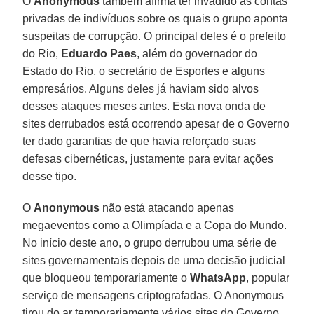
O
Anonymous
também afirma ter invadido as contas
privadas de indivíduos sobre os quais o grupo aponta
suspeitas de corrupção. O principal deles é o prefeito
do Rio,
Eduardo Paes
, além do governador do
Estado do Rio, o secretário de Esportes e alguns
empresários. Alguns deles já haviam sido alvos
desses ataques meses antes. Esta nova onda de
sites derrubados está ocorrendo apesar de o Governo
ter dado garantias de que havia reforçado suas
defesas cibernéticas, justamente para evitar ações
desse tipo.
O
Anonymous
não está atacando apenas
megaeventos como a Olimpíada e a Copa do Mundo.
No início deste ano, o grupo derrubou uma série de
sites governamentais depois de uma decisão judicial
que bloqueou temporariamente o
WhatsApp
, popular
serviço de mensagens criptografadas. O Anonymous
tirou do ar temporariamente vários sites do Governo