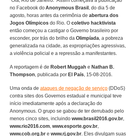
“Olá, Rio de Janeiro.” Assim começava a publicação
no Facebook do
Anonymous Brasil
, do dia 5 de
agosto, horas antes da cerimônia de
abertura dos
Jogos Olímpicos
do Rio. O
coletivo hacktivista
então começou a castigar o Governo brasileiro por
esconder, por trás do brilho da
Olimpíada
, a pobreza
generalizada na cidade, as expropriações agressivas,
a violência policial e a repressão a manifestantes.
A reportagem é de
Robert Muggah
e
Nathan B.
Thompson
, publicada por
El País
, 15-08-2016.
Uma onda de
ataques de negação de serviço
(DDoS)
contra sites dos Governos estadual e municipal teve
início imediatamente após a declaração do
Anonymous. O grupo se gabou de ter derrubado pelo
menos cinco sites, incluindo
www.brasil2016.gov.br
,
www.rio2016.com
,
www.esporte.gov.br
,
www.cob.org.br
e
www.rj.gov.br
. Eles divulgam suas