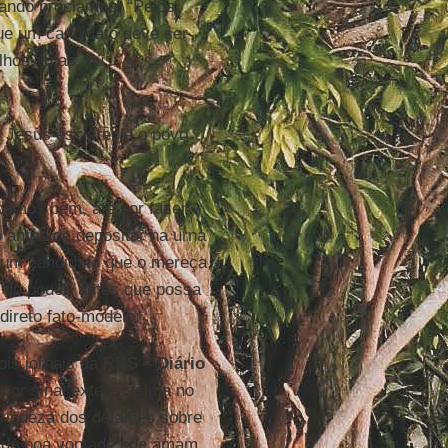
ando proclamou: “Pelos
que um candidato deve ser
hos, lutas, ou
, Jesus esclarecia o povo
”
cemos bem, até por fazer
o antes de depositar na urna
gum candidato que o mereça,
 do poder, antes que possa
ireto fato-modelo:
is jornais da
RBS
–
Diário
or sinal extensíssima no
riqueza dos detalhes sobre
s de boa vontade que amam