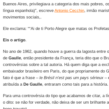
Buenos Aires, privilegiava a categoria dos mais pobres, o
língua espanhola)”, escreve
Antonio Cecchin
, irmão maris
movimentos sociais,.
Ele exclama: ““Ai de ti Porto Alegre que matas os Profeta
Eis o artigo
.
No ano de 1962, quando houve a guerra da lagosta entre o 
de
Gaulle
, então presidente da França, teria dito que o Br
controvérsias sobre a tal autoria. Há quem diga que a exc
embaixador brasileiro em Paris, do que propriamente do G
fato é que a frase –
le Brésil n’est pas um pays sérieux
– 
atribuída a
De Gaulle
, entraram como tais para a história.
Para uma controvérsia do tipo que acabamos de citar, a lí
o dito: se não for verdade, não deixa de ser um brilhante 
bene trovato
).