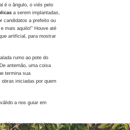
 é o ângulo, o viés pelo
blicas
a serem implantadas,
 candidatos a prefeito ou
 e mais aquilo!” Houve até
e artificial, para mostrar
alada rumo ao pote do
 De antemão, uma coisa
ue termina sua
 obras iniciadas por quem
 válido a nos guiar em
critério que nos ensinou