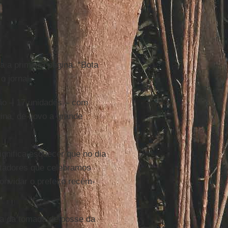
da a primeira página. “Bota
 jornal.
lpão – 17 unidades – com
gina, de novo a grande
ignifica esquecer que no dia
atadores que celebramos
onvidar o prefeito recém-
dia da tomada de posse da