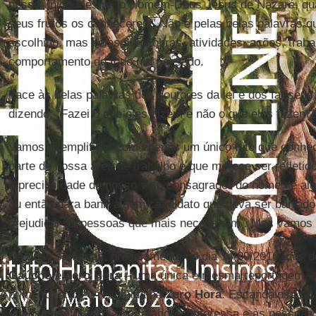
nosso único Mestre, o Homem-Deus Jesus de Nazaré, qu
seus frutos os conhecereis” Não é pelas belas palavras 
escolhido, mas pelas suas obras, atividades, ações, trabal
comportamento de todo um passado.
Face às belas palavras dos doutores da lei e dos fariseus
dizendo: “Fazei o que eles dizem e não o que eles fazem.
Vamos exemplificar com apenas um único fato que conhe
parte de nossa área de trabalho e que merece ser refletid
a preciosidade do nosso voto consagrador do nome de al
ou então para banir algum candidato que deva ser barrado
prejudicar as pessoas que mais necessitam . Mas vamos d
Há duas semanas, precisamente no dia 14/09/2016, nos do
Gaúcho
e
Zero Hora
– uma única e mesma reportagem – p
primeiro jornal e resumida na
Zero Hora
. Escandalosa na 
um assunto que só aos catadores interessa e às pessoa