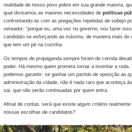
realidade de nosso povo pobre em sua grande maioria, qual
qual divisamos as maiores necessidades de
políticas pú
confrontando-as com as pregações repetidas de sobejo por
vereador: “porque eu, uma vez no governo, vou fazer isso
candidato se esforçando ao máximo, de maneira mais do qu
que tem um pé na cozinha.
Os tempos de propaganda sempre foram de corrida desab
poder. Há mesmo quem prometa tornar a inventar a roda.
podemos garantir: se ganhar um partido de oposição ao q
administração da cidade, não é nada raro que aconteça às
sai, que não serão continuadas por quem entra.
Afinal de contas, será que existe algum critério realmente
nossas escolhas de candidatos?
Como cristãos consideramos como absoluto e definitivo o 