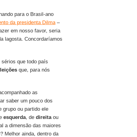
hando para o Brasil-ano
nto da presidenta Dilma
–
fazer em nosso favor, seria
 da lagosta. Concordaríamos
sérios que todo país
leições
que, para nós
 acompanhado as
ar saber um pouco dos
 grupo ou partido ele
de
esquerda
, de
direita
ou
ual a dimensão das maiores
? Melhor ainda, dentro da