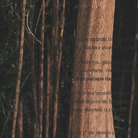
ü Vagas: redução de 18%
ü Salários: queda de até 50 %
Tudo isso no frontispício do jornal, ocupando os 5/6 de to
manchete nisso!” exclamou uma catadora quando mostrei o
No interior do jornal, a página 3 inteirinha, galpão por ga
seus dados particulares, e sob a manchete, no alto da pá
manchete do frontispício:
Nem lixo escapa da crise
.
É simplório demais atribuir tudo à crise econômica. Isso s
28 de dezembro de 2004, três dias depois do Natal dos c
embaixo do viaduto da Conceição, tivemos o cuidado de c
eleito e a esposa.
Faltavam apenas três dias para o 1º de janeiro de 2005, 