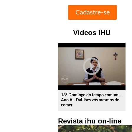
Vídeos IHU
play_circle_outline
18º Domingo do tempo comum -
Ano A - Dai-lhes vós mesmos de
comer
Revista ihu on-line