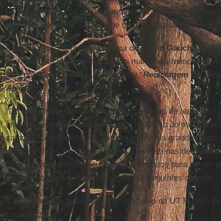
os pobres. Trata-se de uma autêntica varrição de denúnc
dos 17 Galpões de Catação de Lixo, da capital de todos o
Logo de cara, na primeira página do
Diário Gaúcho
, que,
teor das notícias é mais povão, a maiúscula manchete “
A 
logo por baixo, como sub-manchete “
Reciclagem cai 25%
Alegre
".
"Do lado direito dessas enormes chamadas de atenção, um
unidade de triagem
Rubem Berta
, no bairro do mesmo no
catação, comprimidas as catadoras entre a grande gaiola 
por caminhões da coleta seletiva e as dezenas de bambo
triados por mulheres e que serão prensados para serem d
dessa foto das mulheres em ação, os seguintes dizeres:
ü “Recicladores trabalham só meio turno na UT Rubem Be
caracterizado: