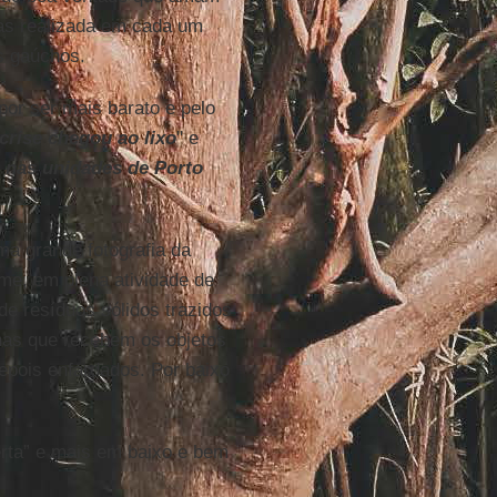
ias realizada em cada um
s gaúchos.
 por ser mais barato e pelo
crise chegou ao lixo
" e
 nas unidades de Porto
a grande fotografia da
me, em plena atividade de
de resíduos sólidos trazidos
nas que recebem os objetos
epois enfardados. Por baixo
rta” e mais em baixo e bem