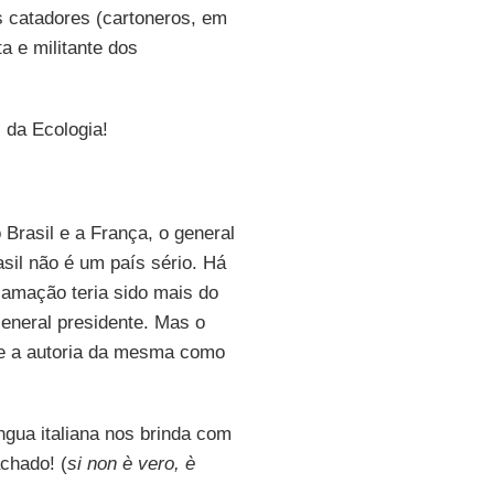
s catadores (cartoneros, em
ta e militante dos
s da Ecologia!
Brasil e a França, o general
asil não é um país sério. Há
lamação teria sido mais do
eneral presidente. Mas o
e a autoria da mesma como
ngua italiana nos brinda com
achado! (
si non è vero, è