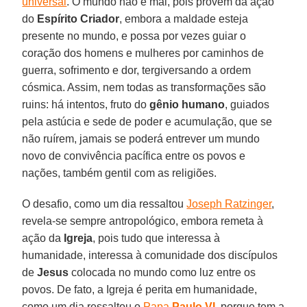
universal
. O mundo não é mal, pois provém da ação
do
Espírito Criador
, embora a maldade esteja
presente no mundo, e possa por vezes guiar o
coração dos homens e mulheres por caminhos de
guerra, sofrimento e dor, tergiversando a ordem
cósmica. Assim, nem todas as transformações são
ruins: há intentos, fruto do
gênio humano
, guiados
pela astúcia e sede de poder e acumulação, que se
não ruírem, jamais se poderá entrever um mundo
novo de convivência pacífica entre os povos e
nações, também gentil com as religiões.
O desafio, como um dia ressaltou
Joseph Ratzinger
,
revela-se sempre antropológico, embora remeta à
ação da
Igreja
, pois tudo que interessa à
humanidade, interessa à comunidade dos discípulos
de
Jesus
colocada no mundo como luz entre os
povos. De fato, a Igreja é perita em humanidade,
como um dia ressaltou o
Papa
Paulo VI
, porque tem a