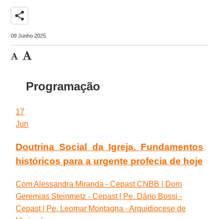
share
09 Junho 2025
Programação
17
Jun
Doutrina Social da Igreja. Fundamentos
históricos para a urgente profecia de hoje
Com Alessandra Miranda - Cepast CNBB | Dom
Geremias Steinmetz - Cepast | Pe. Dário Bossi -
Cepast | Pe. Leomar Montagna - Arquidiocese de