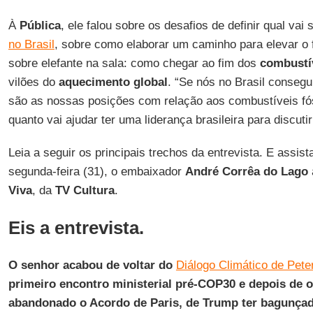
À
Pública
, ele falou sobre os desafios de definir qual vai
no Brasil
, sobre como elaborar um caminho para elevar o 
sobre elefante na sala: como chegar ao fim dos
combustív
vilões do
aquecimento global
. “Se nós no Brasil consegu
são as nossas posições com relação aos combustíveis fó
quanto vai ajudar ter uma liderança brasileira para discuti
Leia a seguir os principais trechos da entrevista. E assist
segunda-feira (31), o embaixador
André Corrêa do Lago
Viva
, da
TV Cultura
.
Eis a entrevista.
O senhor acabou de voltar do
Diálogo Climático de Pete
primeiro encontro ministerial pré-COP30 e depois de 
abandonado o Acordo de Paris, de Trump ter bagunçad