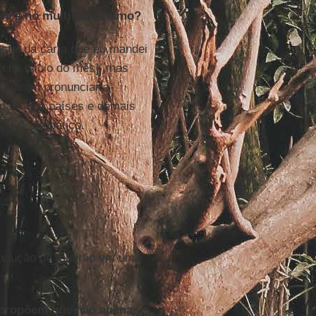
nça no multilateralismo?
stei da carta que eu mandei
a no início do mês], mas
nsaiaram pronunciar a
 para que países e demais
. Foi simpático.
radução de mutirão em uma
s propõem que não apenas