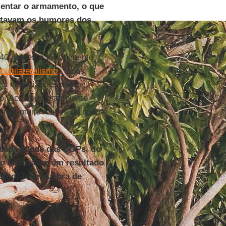
mentar o armamento, o que
estavam os humores dos
 40 países e visivelmente
multilateralismo
. Todos
s negociações e da
so. Acho que o ambiente
, mas muito menos do que se
capacidade das COPs, do
ao não trazer um resultado
ento. Teve quebra de
…