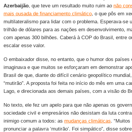
Azerbaijão
, que teve um resultado muito ruim ao
não con
mais ousada de financiamento climático
, o que pôs em xe
multilateralismo para lidar com o problema. Esperava-se 
trilhão de dólares para as nações em desenvolvimento, 
com apenas 300 bilhões. Caberá à COP do Brasil, entre o
escalar esse valor.
O embaixador disse, no entanto, que o humor dos países 
imaginava e que muitos se esforçaram em demonstrar apoi
Brasil de que, diante do difícil cenário geopolítico mundia
“mutirão”. A proposta foi feita no início do mês em uma c
Lago, e direcionada aos demais países, com a visão do Br
No texto, ele fez um apelo para que não apenas os gove
sociedade civil e empresários não desistam da luta contr
inimigo comum a todos: as
mudanças climáticas
. “Muitos
pronunciar a palavra ‘mutirão’. Foi simpático”, disse sobr