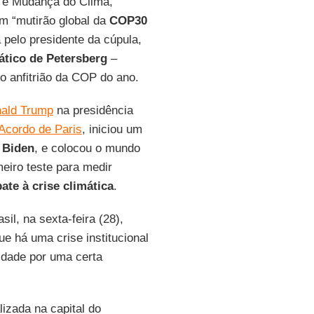
e e Mudança do Clima,
 “mutirão global da
COP30
pelo presidente da cúpula,
ático de Petersberg
–
 anfitrião da COP do ano.
ald Trump
na presidência
 Acordo de Paris
, iniciou um
 Biden
, e colocou o mundo
eiro teste para medir
te à crise climática
.
il, na sexta-feira (28),
e há uma crise institucional
idade por uma certa
izada na capital do