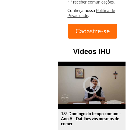
receber comunicações.
Conheça nossa
Política de
Privacidade
.
Vídeos IHU
play_circle_outline
18º Domingo do tempo comum -
Ano A - Dai-lhes vós mesmos de
comer