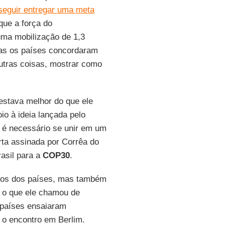
seguir entregar uma meta
que a força do
uma mobilização de 1,3
mas os países concordaram
utras coisas, mostrar como
estava melhor do que ele
o à ideia lançada pelo
l, é necessário se unir em um
arta assinada por Corrêa do
asil para a
COP30
.
rnos dos países, mas também
a o que ele chamou de
 países ensaiaram
e o encontro em Berlim.