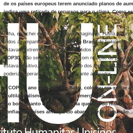
de os países europeus terem anunciado planos de au
indica uma retirada de recursos para o clima. Como 
países no encontro?
Olha, eu achei melhor do que eu imaginava. Havia ali uns
todos acompanham a prioridade do
Brasil
de fortalecer o
estavam extremamente comprometidos com a evolução da
COP30
. Não senti uma reticência com relação ao proces
estava positivo. Falou-se um pouco dos
Estados Unidos
poderia esperar. Acho que foi bastante animador.
A COP do ano passado, em Baku, colocou em xeque a 
multilateralismo, de resolver a emergência climática, 
tão bom quanto era esperado na questão do financiam
confiança, países ameaçando abandonar a discussão
É… foi ruim.