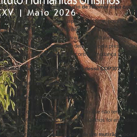
A COP30 vem com esse desafio de retomar essa confia
Vem. Obviamente eu sou suspeito para falar, porque eu go
[mensagem sobre a visão do Brasil para a
COP30
, enviad
senti uma reação muito positiva à carta. Muitos países e
palavra “
mutirão
” [movimento defendido pela presidência
setores da sociedade se unam contra a mudança do clima]
Mutirão vai virar a palavra-chave dessa COP30?
Eu acho que sim. Eu espero que sim.
E a ideia foi compreendida?
Foi muito compreendida. É engraçado que não tem uma t
palavra. Mas o conceito do que propusemos foi entendido.
Nesta carta, ao defender a ideia de um mutirão, você