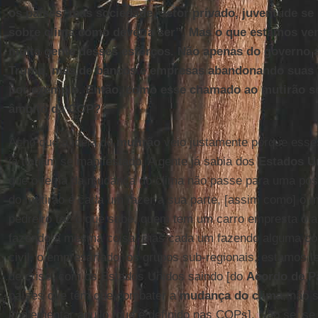
os países, mas sociedade, setor privado, juventude se
sobre clima como deveria ser”. Mas o que estamos v
muita gente desses esforços. Não apenas do governo
Trump, mas de bancos e empresas abandonando suas 
por exemplo. Então, como esse chamado ao mutirão se
âmbito da COP?
Acho que a ideia do
mutirão
veio justamente porque ess
já tinham se manifestado. A gente já sabia dos
Estados U
que o tema da mudança do clima não passe para uma posi
do mutirão é cada um fazer a sua parte, [assim como] o m
pedreiro faz o que sabe, quem tem um carro empresta o 
fazendo a mesma coisa, mas cada um fazendo alguma co
civil, o empresariado, os grupos sub-regionais, estamos
de crise, com os Estados Unidos saindo [do
Acordo de P
países que têm que combater a
mudança do clima
, não 
implementar aquilo [que é definido nas COPs]. Não sei se