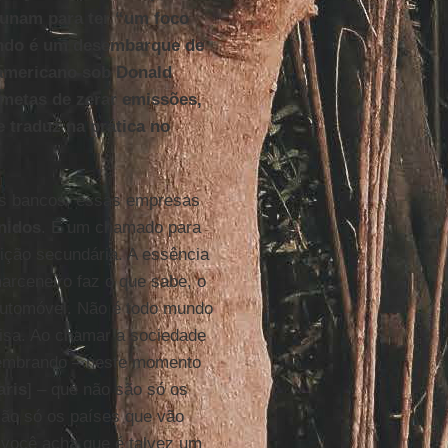
 unam para ter “um foco
endo é um desembarque de
 americano sob Donald
metas de zerar emissões,
 traduz na prática no
es bancos, essas empresas
nidos
. É um chamado para
ção secundária. A essência
arceneiro faz o que sabe, o
automóvel. Não é todo mundo
isa. Ao chamar a sociedade
 lembrando – neste momento
aris
] – que não são só os
são só os países que vão
 você acha que é talvez um