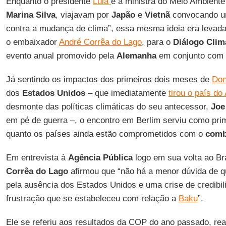
Enquanto o presidente
Lula
e a ministra do Meio Ambient
Marina Silva
, viajavam por
Japão
e
Vietnã
convocando um
contra a mudança de clima”, essa mesma ideia era levada 
o embaixador
André Corrêa do Lago
, para o
Diálogo Clim
evento anual promovido pela
Alemanha
em conjunto com o
Já sentindo os impactos dos primeiros dois meses de
Don
dos
Estados Unidos
– que imediatamente
tirou o país do
desmonte das políticas climáticas do seu antecessor,
Joe
em pé de guerra –, o encontro em Berlim serviu como prim
quanto os países ainda estão comprometidos com o
comba
Em entrevista à
Agência Pública
logo em sua volta ao Bras
Corrêa do Lago
afirmou que “não há a menor dúvida de qu
pela ausência dos Estados Unidos e uma crise de credibil
frustração que se estabeleceu com relação a
Baku
”.
Ele se referiu aos resultados da COP do ano passado, real