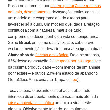
Passa notadamente por
superexploração de recursos
naturais
,
desmatamento
, devastação; enfim, constitui
um modelo que compromete tudo e todos para
favorecer só alguns. Um modelo que, dada a relação
conflituosa com a natureza (matriz de tudo),
compromete o desempenho da vida contemporânea.
Só no
Brasil
, em nome da civilização, cabe breve
esclarecimento, já se devastou uma área igual a duas
Alemanhas
de
floresta amazônica
. Detalhe ardiloso,
63% dessa devastação foi
ocupada por pastagens
de
baixíssima produtividade – com menos de um animal
por hectare – e outros 23% em estado de abandono
(TerraClass Amazonia / Embrapa e
Inpe
).
Todavia, para o assunto central aqui trabalhado,
interessa dizer abertamente que nada mais além da
crise ambiental e climática
ameaça a vida neste
planeta. Objetivamente falando, acumulam-se