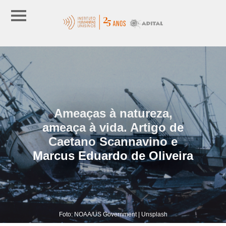
Ameaças à natureza,
ameaça à vida. Artigo de
Caetano Scannavino e
Marcus Eduardo de Oliveira
Foto: NOAA/US Government | Unsplash