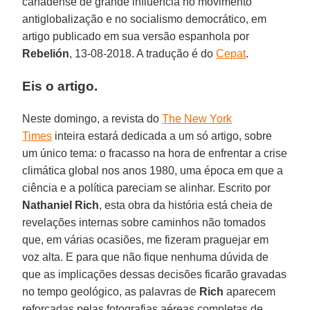
canadense de grande influência no movimento
antiglobalização e no socialismo democrático, em
artigo publicado em sua versão espanhola por
Rebelión
, 13-08-2018. A tradução é do
Cepat
.
Eis o artigo.
Neste domingo, a revista do
The New York
Times
inteira estará dedicada a um só artigo, sobre
um único tema: o fracasso na hora de enfrentar a crise
climática global nos anos 1980, uma época em que a
ciência e a política pareciam se alinhar. Escrito por
Nathaniel Rich
, esta obra da história está cheia de
revelações internas sobre caminhos não tomados
que, em várias ocasiões, me fizeram praguejar em
voz alta. E para que não fique nenhuma dúvida de
que as implicações dessas decisões ficarão gravadas
no tempo geológico, as palavras de
Rich
aparecem
reforçadas pelas fotografias aéreas completas de