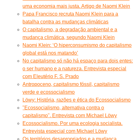
uma economia mais justa. Artigo de Naomi Klein
Papa Francisco recruta Naomi Klein para a
batalha contra as mudanças climáticas
O capitalismo, a degradação ambiental e a
mudança climática, segundo Naomi Klein
Naomi Klein: ‘O hiperconsumismo do capitalismo
global está nos matando’
No capitalismo só não há espaço para dois entes:
o ser humano e a natureza. Entrevista especial
com Eleutério F. S. Prado
Antropoceno, capitalismo fóssil, capitalismo
verde e ecossocialismo
Löwy: História, razões e ética do Ecossocialismo
"Ecossocialismo, alternativa contra o
capitalismo". Entrevista com Michael Löwy
Ecossocialismo. Por uma ecologia socialista.
Entrevista especial com Michael Löwy
Os territórios desapropriados e a mudança