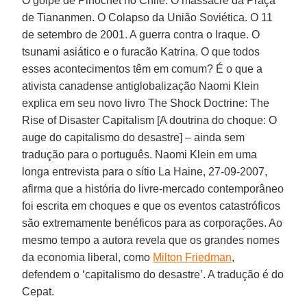
O golpe de Pinochet no Chile. O massacre da Praça
de Tiananmen. O Colapso da União Soviética. O 11
de setembro de 2001. A guerra contra o Iraque. O
tsunami asiático e o furacão Katrina. O que todos
esses acontecimentos têm em comum? É o que a
ativista canadense antiglobalização Naomi Klein
explica em seu novo livro The Shock Doctrine: The
Rise of Disaster Capitalism [A doutrina do choque: O
auge do capitalismo do desastre] – ainda sem
tradução para o português. Naomi Klein em uma
longa entrevista para o sítio La Haine, 27-09-2007,
afirma que a história do livre-mercado contemporâneo
foi escrita em choques e que os eventos catastróficos
são extremamente benéficos para as corporações. Ao
mesmo tempo a autora revela que os grandes nomes
da economia liberal, como
Milton Friedman
,
defendem o ‘capitalismo do desastre’. A tradução é do
Cepat.