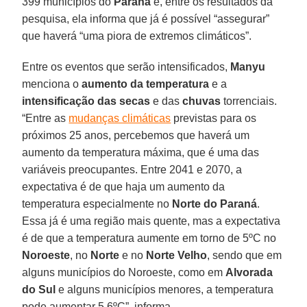
399 municípios do
Paraná
e, entre os resultados da
pesquisa, ela informa que já é possível “assegurar”
que haverá “uma piora de extremos climáticos”.
Entre os eventos que serão intensificados,
Manyu
menciona o
aumento da temperatura
e a
intensificação das secas
e das
chuvas
torrenciais.
“Entre as
mudanças climáticas
previstas para os
próximos 25 anos, percebemos que haverá um
aumento da temperatura máxima, que é uma das
variáveis preocupantes. Entre 2041 e 2070, a
expectativa é de que haja um aumento da
temperatura especialmente no
Norte do Paraná
.
Essa já é uma região mais quente, mas a expectativa
é de que a temperatura aumente em torno de 5ºC no
Noroeste
, no
Norte
e no
Norte Velho
, sendo que em
alguns municípios do Noroeste, como em
Alvorada
do Sul
e alguns municípios menores, a temperatura
pode aumentar 5,6ºC”, informa.