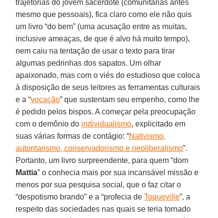
trajetórias do jovem sacerdote (comunitárias antes
mesmo que pessoais), fica claro como ele não quis
um livro “do bem” (uma acusação entre as muitas,
inclusive ameaças, de que é alvo há muito tempo),
nem caiu na tentação de usar o texto para tirar
algumas pedrinhas dos sapatos. Um olhar
apaixonado, mas com o viés do estudioso que coloca
à disposição de seus leitores as ferramentas culturais
e a “
vocação
” que sustentam seu empenho, como lhe
é pedido pelos bispos. A começar pela preocupação
com o demônio do
individualismo
, explicitado em
suas várias formas de contágio: “
Nativismo,
autoritarismo, conservadorismo e neoliberalismo
”.
Portanto, um livro surpreendente, para quem “dom
Mattia
” o conhecia mais por sua incansável missão e
menos por sua pesquisa social, que o faz citar o
“despotismo brando” e a “profecia de
Toqueville
”, a
respeito das sociedades nas quais se teria tornado