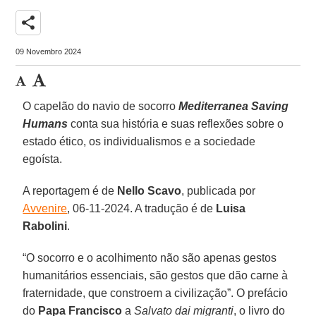
share
09 Novembro 2024
O capelão do navio de socorro
Mediterranea Saving
Humans
conta sua história e suas reflexões sobre o
estado ético, os individualismos e a sociedade
egoísta.
A reportagem é de
Nello Scavo
, publicada por
Avvenire
, 06-11-2024. A tradução é de
Luisa
Rabolini
.
“O socorro e o acolhimento não são apenas gestos
humanitários essenciais, são gestos que dão carne à
fraternidade, que constroem a civilização”. O prefácio
do
Papa Francisco
a
Salvato dai migranti
, o livro do