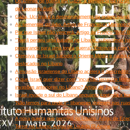
Os crimes de guerra em Gaza: a demência da razão e
de Leonardo Boff
Gaza, Ucrânia e o desmoronamento da ordem mundi
As sementes do ódio. Artigo de Francesca Mannocch
Por que Israel não vencerá. Artigo de Franco "Bifo" B
"Teerã perdeu uma batalha no Líbano: subestimou Isr
preparando para uma longa guerra". Entrevista com 
Ofensiva de Israel sacode o Oriente Médio e causa 
deslocados no Líbano
A invasão israelense do Líbano acelera o descrédito
O que Israel quer dizer com "incursão terrestre limi
invasões anteriores no Líbano? Artigo de Javier Bios
Israel invade o sul do Líbano enquanto continua a b
'Não temos para onde ir': libaneses dormem nas rua
destruídas por bombardeios israelenses
A nova guerra que germina no Líbano. Artigo de Ezeq
Terror no Líbano. Artigo de Loubda El Amine