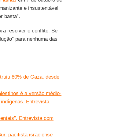
manizante e insustentável
r basta”.
ra resolver o conflito. Se
solução” para nenhuma das
struiu 80% de Gaza, desde
palestinos é a versão médio-
 indígenas. Entrevista
entais”. Entrevista com
ur, pacifista israelense