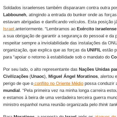
Soldados israelenses também dispararam contra outra po
Labbouneh
, atingindo a entrada do bunker onde as forç
estavam abrigadas e danificando veículos. Esta posição já
Israel
anteriormente. “Lembramos ao
Exército israelense
a sua obrigação de garantir a segurança do pessoal e da 
respeitar sempre a inviolabilidade das instalações da ON
organização, que explica que as forças da
UNIFIL
estão p
para “apoiar o retorno à estabilidade sob o mandato do
Co
Por seu lado, o alto representante das
Nações Unidas par
Civilizações
(
Unaoc
),
Miguel Ángel Moratinos
, alertou 
perigo de que o
conflito no Oriente Médio
possa conduzir
mundial
. “Pela primeira vez na minha longa carreira es
e estamos à beira de uma verdadeira terceira guerra mund
ministro espanhol numa reunião organizada pelo
think tan
Para
Moratinos
, a resposta de
Israel
após os
ataques d