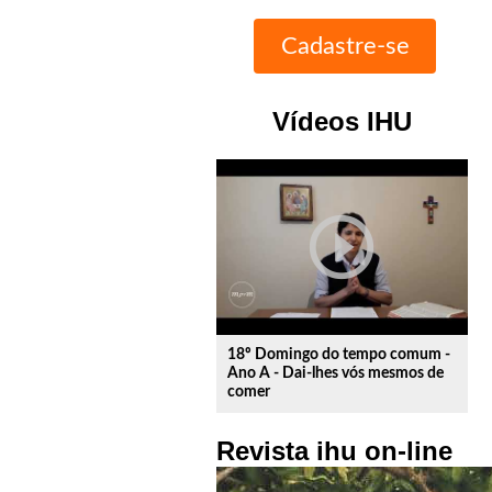
Vídeos IHU
play_circle_outline
18º Domingo do tempo comum -
Ano A - Dai-lhes vós mesmos de
comer
Revista ihu on-line