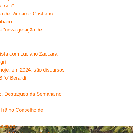
 traiu”
igo de Riccardo Cristiano
íbano
a "nova geração de
vista com Luciano Zaccara
gri
hoje, em 2024, são discursos
ifo' Berardi
paz. Destaques da Semana no
e Irã no Conselho de
aelense