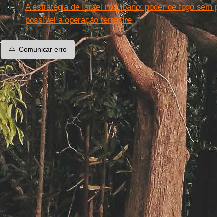
A estratégia de Israel no Líbano: poder de fogo sem 
possível a operação terrestre
⚠️
Comunicar erro