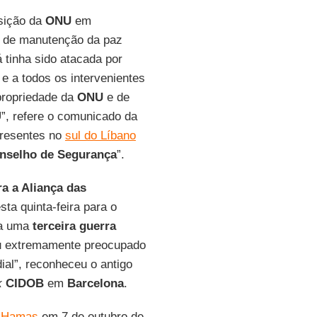
sição da
ONU
em
as de manutenção da paz
 tinha sido atacada por
e a todos os intervenientes
propriedade da
ONU
e de
U”, refere o comunicado da
resentes no
sul do Líbano
nselho de Segurança
”.
a a Aliança das
esta quinta-feira para o
 a uma
terceira guerra
tou extremamente preocupado
ial”, reconheceu o antigo
k
CIDOB
em
Barcelona
.
o Hamas
em 7 de outubro de