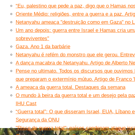
“Eu, palestino que pede a paz, digo que o Hamas nos
Oriente Médio: religiões, entre a guerra e a paz. Art
Netanyahu ameaça "destruição como em Gaza" no L
Um ano depois: guerra entre Israel e Hamas cria um
sobreviventes"
Gaza. Ano 1 da barbárie
Netanyahu é refém do monstro que ele gerou. Entre
A dança macabra de Netanyahu. Artigo de Alberto Ne
Pense no ultimato. Todos os discursos que ouvimos 
que preparam o extermínio mútuo. Artigo de Franco 'B
A ameaça da guerra total. Destaques da semana
O mundo à beira da guerra total e um desejo pela 
IHU Cast
“Guerra total”: O que disseram Israel, EUA, Líbano 
Segurança da ONU
"Risco de guerra total": países condenam ataque isr