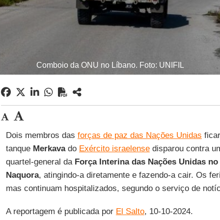
Comboio da ONU no Líbano. Foto: UNIFIL
Dois membros das
forças de paz das Nações Unidas
fica
tanque
Merkava
do
Exército israelense
disparou contra u
quartel-general da
Força Interina das Nações Unidas no
Naquora
, atingindo-a diretamente e fazendo-a cair. Os f
mas continuam hospitalizados, segundo o serviço de notí
A reportagem é publicada por
El Salto
, 10-10-2024.