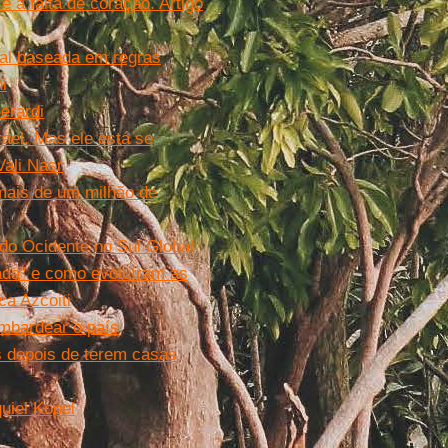
 a falta de coração. Artigo
al baseada em regras
i
erardi
ael. Mas ele está se
Vali Nasr
mais de um milhão de
 do Ocidente no Sul Global
tada" e como evoluíram as
ca Azcoiti
ombardear o país
s depois de terem casas
uiel Kopel