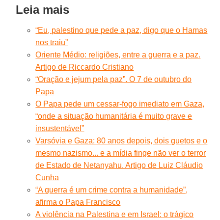
Leia mais
“Eu, palestino que pede a paz, digo que o Hamas
nos traiu”
Oriente Médio: religiões, entre a guerra e a paz.
Artigo de Riccardo Cristiano
“Oração e jejum pela paz”. O 7 de outubro do
Papa
O Papa pede um cessar-fogo imediato em Gaza,
“onde a situação humanitária é muito grave e
insustentável”
Varsóvia e Gaza: 80 anos depois, dois guetos e o
mesmo nazismo... e a mídia finge não ver o terror
de Estado de Netanyahu. Artigo de Luiz Cláudio
Cunha
“A guerra é um crime contra a humanidade”,
afirma o Papa Francisco
A violência na Palestina e em Israel: o trágico