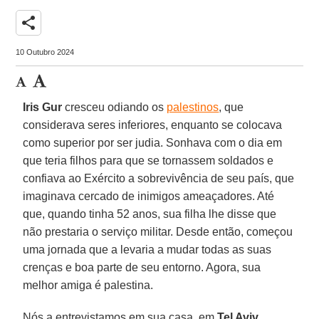
share
10 Outubro 2024
Iris Gur
cresceu odiando os
palestinos
, que
considerava seres inferiores, enquanto se colocava
como superior por ser judia. Sonhava com o dia em
que teria filhos para que se tornassem soldados e
confiava ao Exército a sobrevivência de seu país, que
imaginava cercado de inimigos ameaçadores. Até
que, quando tinha 52 anos, sua filha lhe disse que
não prestaria o serviço militar. Desde então, começou
uma jornada que a levaria a mudar todas as suas
crenças e boa parte de seu entorno. Agora, sua
melhor amiga é palestina.
Nós a entrevistamos em sua casa, em
Tel Aviv
,