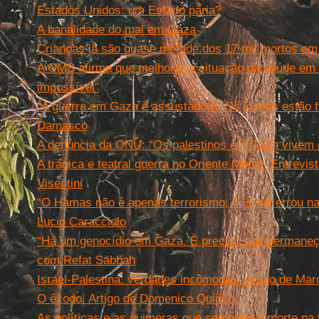
Estados Unidos: um Estado pária?
A banalidade do mal em Gaza
Crianças já são quase metade dos 17 mil mortos e
A OMS afirma que melhorar a situação da saúde em
impossível”
“A guerra em Gaza é assustadora. Os jovens estão f
Damasco
A denúncia da ONU: “Os palestinos em Gaza vivem e
A trágica e teatral guerra no Oriente Médio. Entrevi
Visentini
“O Hamas não é apenas terrorismo, e Israel errou na
Lucio Caracciolo
“Há um genocídio em Gaza. É preciso que permane
com Refat Sabbah
Israel-Palestina: verdades incômodas. Artigo de Ma
O êxodo. Artigo de Domenico Quirico
As políticas e as quimeras que semeiam a morte na t