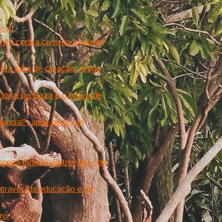
Post
nco contra civis na fronteira
 a falta de coração. Artigo
onal de Gaza e o futuro de
mundial”, após pedir um
impeza étnica”. Entrevista com
através da educação e da
ror