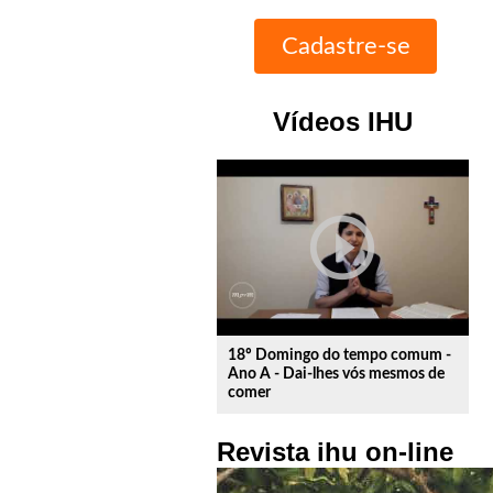
Vídeos IHU
play_circle_outline
18º Domingo do tempo comum -
Ano A - Dai-lhes vós mesmos de
comer
Revista ihu on-line