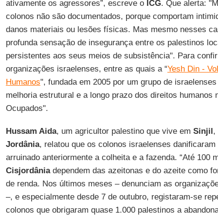
ativamente os agressores”, escreve o
ICG
. Que alerta: "
colonos não são documentados, porque comportam intimi
danos materiais ou lesões físicas. Mas mesmo nesses c
profunda sensação de insegurança entre os palestinos l
persistentes aos seus meios de subsistência". Para confi
organizações israelenses, entre as quais a “
Yesh Din - Vol
Humanos
", fundada em 2005 por um grupo de israelense
melhoria estrutural e a longo prazo dos direitos humanos n
Ocupados".
Hussam Aida
, um agricultor palestino que vive em
Sinjil
,
Jordânia
, relatou que os colonos israelenses danificaram
arruinado anteriormente a colheita e a fazenda. “Até 100 m
Cisjordânia
dependem das azeitonas e do azeite como fon
de renda. Nos últimos meses – denunciam as organizaçõe
–, e especialmente desde 7 de outubro, registaram-se repe
colonos que obrigaram quase 1.000 palestinos a abandona