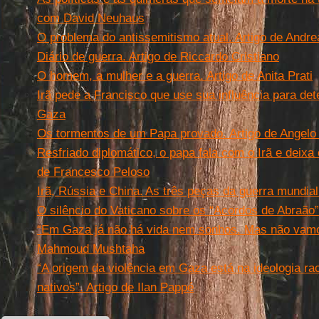
com David Neuhaus
O problema do antissemitismo atual. Artigo de Andr
Diário de guerra. Artigo de Riccardo Cristiano
O homem, a mulher e a guerra. Artigo de Anita Prati
Irã pede a Francisco que use sua influência para det
Gaza
Os tormentos de um Papa provado. Artigo de Angelo
Resfriado diplomático, o papa fala com o Irã e deixa
de Francesco Peloso
Irã, Rússia e China. As três peças da guerra mundial
O silêncio do Vaticano sobre os “Acordos de Abraão”
“Em Gaza já não há vida nem sonhos. Mas não vamos
Mahmoud Mushtaha
“A origem da violência em Gaza está na ideologia ra
nativos”. Artigo de Ilan Pappé