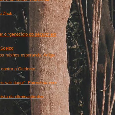
ea Zhok
er o “genocídio do século” em
 Scelzo
 os rabinos esperando. Artigo
 contra o Ocidente
 sair daqui”. Entrevista com
cista da eliminação dos