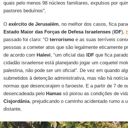
quais pelo menos 98 núcleos familiares, expulsos por qu
pastores beduínos".
O
exército de Jerusalém
, no melhor dos casos, fica par
Estado Maior das Forças de Defesa Israelenses
(
IDF
),
passado foi claro: “O
terrorismo
e as suas terríveis con
pessoas a cometer atos que são legalmente eticamente pro
de acordo com
Halevi
, “um oficial das
IDF
que fica parad
cidadão israelense está planejando jogar um coquetel mo
palestina, não pode ser um oficial". De vez em quando al
submetidos à detenção administrativa, mas não há notíc
normas que desencorajem o faroeste. E a partir de 7 de ou
desencadeada pelo
Hamas
só piorou as condições de vid
Cisjordânia
, prejudicando o caminho acidentado rumo a 
distante.
Leia mais