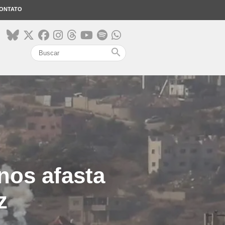
ONTATO
search
onos afasta
z