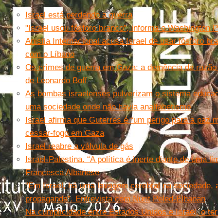
Israel está perdendo a guerra
"Israel usou fósforo branco", informa o Washington 
Anistia Internacional acusa Israel de usar fósforo bra
com o Líbano
Os crimes de guerra em Gaza: a demência da razão e
de Leonardo Boff
As bombas israelenses pulverizam o sistema educaci
uma sociedade onde não havia analfabetismo
Israel afirma que Guterres é “um perigo para a paz 
cessar-fogo em Gaza
Israel reabre a válvula de gás
Israel-Palestina. “A política é inerte diante de uma l
Francesca Albanese
“Em Israel, há uma lavagem cerebral na sociedade, 
propaganda”. Entrevista com Nurit Peled-Elhanan
Na cumplicidade entre Estados Unidos e Israel, o ter