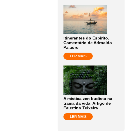
Itinerantes do Espírito.
Comentário de Adroaldo
Palaoro
LER MAIS
A mística zen budista na
trama da vida. Artigo de
Faustino Teixeira
LER MAIS