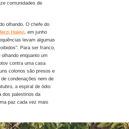
inze comunidades de
ado olhando. O chefe
do
Herzi Halevi
, em junho
sequências levam algumas
ibidos". Para ser franco,
o olhando enquanto um
lotov contra uma casa
guns colonos são presos e
ia de condenações nem de
tubro, a espiral de ódio
a dos palestinos da
uma paz cada vez mais