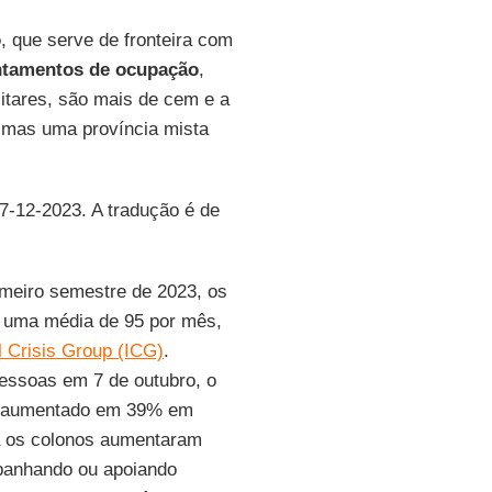
o
, que serve de fronteira com
ntamentos de ocupação
,
litares, são mais de cem e a
, mas uma província mista
17-12-2023. A tradução é de
imeiro semestre de 2023, os
, uma média de 95 por mês,
l Crisis Group (ICG)
.
essoas em 7 de outubro, o
ia aumentado em 39% em
 os colonos aumentaram
mpanhando ou apoiando