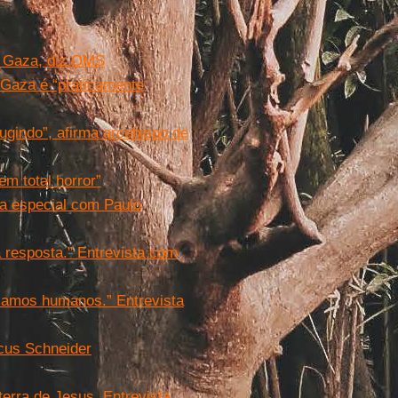
m Gaza, diz OMS
 Gaza é “praticamente
ugindo”, afirma arcebispo de
m total horror”
sta especial com Paulo
 resposta.” Entrevista com
çamos humanos.” Entrevista
rcus Schneider
erra de Jesus. Entrevista