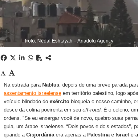
Foto: Nedal Eshtayah – Anadolu Agency
Na estrada para
Nablus
, depois de uma breve parada par
assentamento israelense
em território palestino, logo ap
veículo blindado do
exército
bloqueia o nosso caminho, e
desce da colina poeirenta em seu
off-road
. É o colono, um
ordens. “Se eu enxergar você de novo, quebro suas perna
guia, um árabe israelense. “Dois povos e dois estados”,
quando a
Cisjordânia
era apenas a
Palestina
e
Israel
era