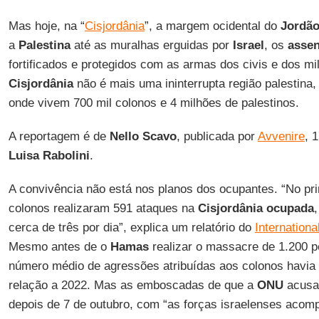
Mas hoje, na “
Cisjordânia
”, a margem ocidental do
Jordã
a
Palestina
até as muralhas erguidas por
Israel
, os
asse
fortificados e protegidos com as armas dos civis e dos mi
Cisjordânia
não é mais uma ininterrupta região palestina
onde vivem 700 mil colonos e 4 milhões de palestinos.
A reportagem é de
Nello Scavo
, publicada por
Avvenire
, 
Luisa Rabolini
.
A convivência não está nos planos dos ocupantes. “No pr
colonos realizaram 591 ataques na
Cisjordânia ocupada
cerca de três por dia”, explica um relatório do
Internationa
Mesmo antes de o
Hamas
realizar o massacre de 1.200 p
número médio de agressões atribuídas aos colonos hav
relação a 2022. Mas as emboscadas de que a
ONU
acusa
depois de 7 de outubro, com “as forças israelenses aco