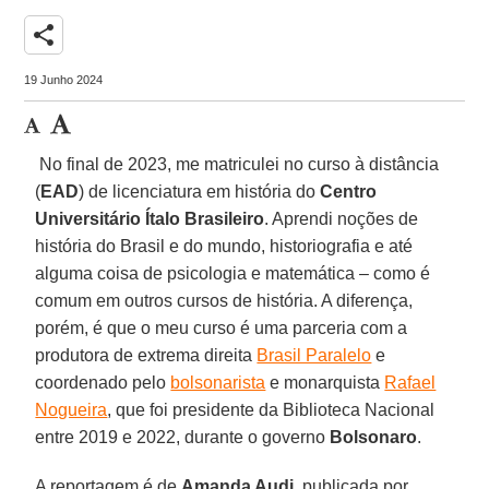
share
19 Junho 2024
No final de 2023, me matriculei no curso à distância
(
EAD
) de licenciatura em história do
Centro
Universitário Ítalo Brasileiro
. Aprendi noções de
história do Brasil e do mundo, historiografia e até
alguma coisa de psicologia e matemática – como é
comum em outros cursos de história. A diferença,
porém, é que o meu curso é uma parceria com a
produtora de extrema direita
Brasil Paralelo
e
coordenado pelo
bolsonarista
e monarquista
Rafael
Nogueira
, que foi presidente da Biblioteca Nacional
entre 2019 e 2022, durante o governo
Bolsonaro
.
A reportagem é de
Amanda Audi
, publicada por