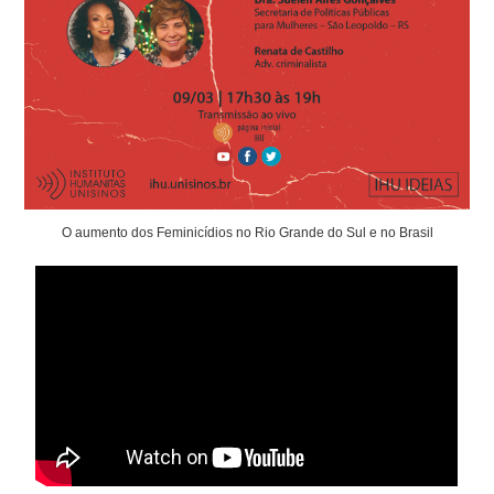
O aumento dos Feminicídios no Rio Grande do Sul e no Brasil