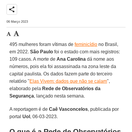
share
06 Março 2023
495 mulheres foram vítimas de
feminicídio
no Brasil,
em 2022.
São Paulo
foi o estado com mais registros:
109 casos. A morte de
Ana Carolina
dá nome aos
números, pois ela foi assassinada na zona leste da
capital paulista. Os dados fazem parte do terceiro
relatório "
Elas Vivem: dados que não se calam
",
elaborado pela
Rede de Observatórios da
Segurança
, lançado nesta semana.
A reportagem é de
Caê Vasconcelos
, publicada por
portal
Uol
, 06-03-2023.
O que é a Rede de Observatórios