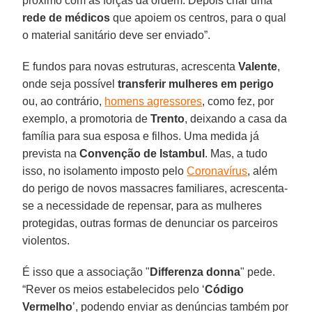
próximo com as forças da ordem. Depois criar uma
rede de médicos
que apoiem os centros, para o qual
o material sanitário deve ser enviado”.
E fundos para novas estruturas, acrescenta
Valente
,
onde seja possível
transferir mulheres em perigo
ou, ao contrário,
homens agressores
, como fez, por
exemplo, a promotoria de
Trento
, deixando a casa da
família para sua esposa e filhos. Uma medida já
prevista na
Convenção de Istambul
. Mas, a tudo
isso, no isolamento imposto pelo
Coronavírus
, além
do perigo de novos massacres familiares, acrescenta-
se a necessidade de repensar, para as mulheres
protegidas, outras formas de denunciar os parceiros
violentos.
É isso que a associação "
Differenza donna
" pede.
“Rever os meios estabelecidos pelo ‘
Código
Vermelho
’, podendo enviar as denúncias também por