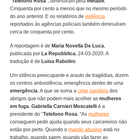
"
Telefono Rosa
", diminuíram pela
metade
.
Cinquenta por cento a menos que no mesmo período
do ano anterior. E os relatórios de
violência
reportados às agências policiais também diminuíram
cerca de cinquenta por cento.
A reportagem é de
Maria Novella De Luca
,
publicada por
La Repubblica
, 24-03-2020. A
tradução é de
Luisa Rabolini
.
Um silêncio preocupante e arauto de tragédias, dizem
os centros antiviolência, emergência dentro de uma
emergência
. A que se soma a
crise sanitária
dos
abrigos que não podem mais acolher as
mulheres
em fuga
.
Gabriella Carnieri Moscatelli
é a
presidente do "
Telefono Rosa
. “As
mulheres
conseguem pedir ajuda quando seus carcereiros não
estão por perto. Quando o
marido abusivo
está no
trabalho, quando saem, quando vão fazer as