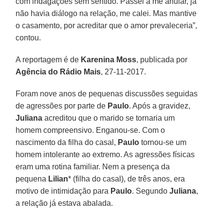
com indagações sem sentido. Passei a me anular, já
não havia diálogo na relação, me calei. Mas mantive
o casamento, por acreditar que o amor prevaleceria”,
contou.
A reportagem é de
Karenina Moss
, publicada por
Agência do Rádio Mais
, 27-11-2017.
Foram nove anos de pequenas discussões seguidas
de agressões por parte de
Paulo
. Após a gravidez,
Juliana
acreditou que o marido se tornaria um
homem compreensivo. Enganou-se. Com o
nascimento da filha do casal,
Paulo
tornou-se um
homem intolerante ao extremo. As agressões físicas
eram uma rotina familiar. Nem a presença da
pequena
Lilian
* (filha do casal), de três anos, era
motivo de intimidação para
Paulo
. Segundo
Juliana
,
a relação já estava abalada.