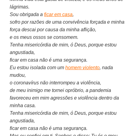
lágrimas.
Sou obrigada a
ficar em casa
,
sofro por razões de uma convivência forçada e minha
força descai por causa da minha aflição,
e os meus ossos se consomem.
Tenha misericórdia de mim, ó Deus, porque estou
angustiada,
ficar em casa não é uma segurança.
Eu estou isolada com um
homem violento
, nada
mudou,
o coronavírus não interrompeu a violência,
de meu inimigo me tornei opróbrio, a pandemia
favoreceu em mim agressões e violência dentro da
minha casa.
Tenha misericórdia de mim, ó Deus, porque estou
angustiada,
ficar em casa não é uma segurança.
Mas eu confiei em ti, Senhor; e disse: Tu és o meu