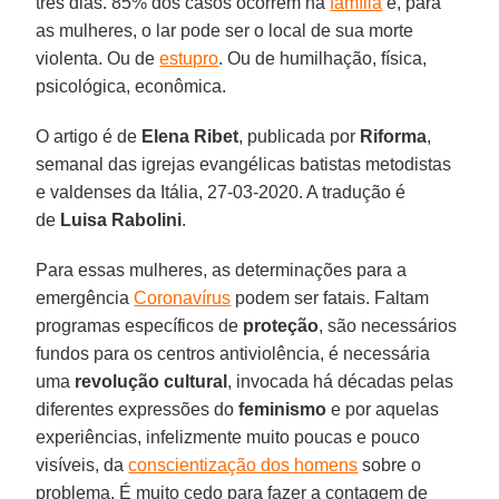
três dias. 85% dos casos ocorrem na
família
e, para
as mulheres, o lar pode ser o local de sua morte
violenta. Ou de
estupro
. Ou de humilhação, física,
psicológica, econômica.
O artigo é de
Elena Ribet
, publicada por
Riforma
,
semanal das igrejas evangélicas batistas metodistas
e valdenses da Itália, 27-03-2020. A tradução é
de
Luisa Rabolini
.
Para essas mulheres, as determinações para a
emergência
Coronavírus
podem ser fatais. Faltam
programas específicos de
proteção
, são necessários
fundos para os centros antiviolência, é necessária
uma
revolução cultural
, invocada há décadas pelas
diferentes expressões do
feminismo
e por aquelas
experiências, infelizmente muito poucas e pouco
visíveis, da
conscientização dos homens
sobre o
problema. É muito cedo para fazer a contagem de