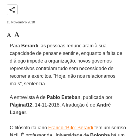
share
15 Novembro 2018
Para
Berardi
, as pessoas renunciaram à sua
capacidade de pensar e sentir e, enquanto a falta de
diálogo impede a organização, novos governos
repressivos controlam tudo sem necessidade de
recorrer a exércitos. “Hoje, não nos relacionamos
mais”, sentencia.
A entrevista é de
Pablo Esteban
, publicada por
Página/12
, 14-11-2018. A tradução é de
André
Langer
.
O filósofo italiano
Franco “Bifo” Berardi
tem um sorriso
fácil. É professor da Universidade de
Bolonha
há um