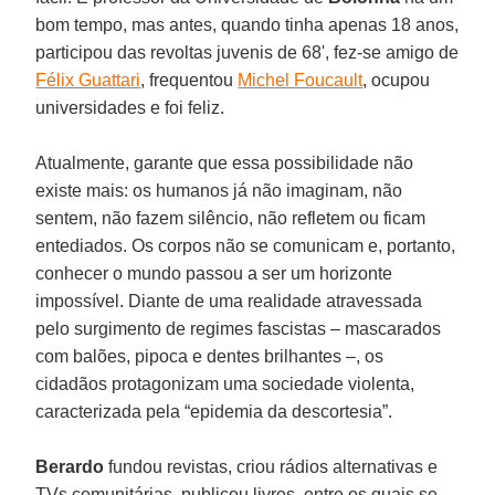
bom tempo, mas antes, quando tinha apenas 18 anos,
participou das revoltas juvenis de 68', fez-se amigo de
Félix Guattari
, frequentou
Michel Foucault
, ocupou
universidades e foi feliz.
Atualmente, garante que essa possibilidade não
existe mais: os humanos já não imaginam, não
sentem, não fazem silêncio, não refletem ou ficam
entediados. Os corpos não se comunicam e, portanto,
conhecer o mundo passou a ser um horizonte
impossível. Diante de uma realidade atravessada
pelo surgimento de regimes fascistas – mascarados
com balões, pipoca e dentes brilhantes –, os
cidadãos protagonizam uma sociedade violenta,
caracterizada pela “epidemia da descortesia”.
Berardo
fundou revistas, criou rádios alternativas e
TVs comunitárias, publicou livros, entre os quais se