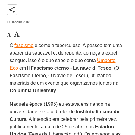
share
17 Janeiro 2018
O
fascismo
é como a tuberculose. A pessoa tem uma
aparência saudável e, de repente, começa a expelir
sangue. Isso é o que sabe e o que conta
Umberto
Eco
em
Il Fascismo eterno
-
La nave di Teseo
, (O
Fascismo Eterno, O Navio de Teseu), utilizando
materiais de um evento que organizamos juntos na
Columbia University
.
Naquela época (1995) eu estava ensinando na
universidade e era o diretor do
Instituto Italiano de
Cultura
. A intenção era celebrar pela primeira vez,
publicamente, a data de 25 de abril nos
Estados
Unidos
(Festa da Libertação, ndt). Os protagonistas