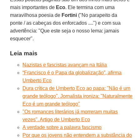
mais importantes de
Eco
. Ele termina com uma
maravilhosa poesia de
Fortini
("No parapeito da
ponte / as cabeças dos enforcados ....") e com sua
advertência: "Que este seja o nosso lema: jamais
esquecer".
Leia mais
Nazistas e fascistas avançam na Itália
“Francisco é o Papa da globalização”, afirma
Umberto Eco
Dura crítica de Umberto Eco ao papa: "Não é um
grande teólogo". Jornalista ironiza: "Naturalmente
Eco é um grande teólogo"
"Os romances literários já morreram muitas
vezes". Artigo de Umberto Eco
A verdade sobre a palavra fascismo
Por que os jovens não entendem a substância do