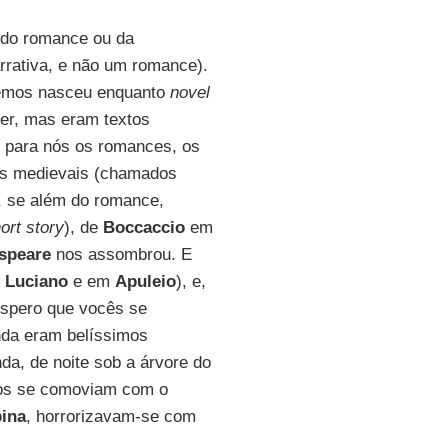
 do romance ou da
rativa, e não um romance).
cemos nasceu enquanto
novel
er, mas eram textos
para nós os romances, os
os medievais (chamados
, se além do romance,
ort story
), de
Boccaccio
em
speare
nos assombrou. E
m
Luciano
e em
Apuleio
), e,
espero que vocês se
inda eram belíssimos
nda, de noite sob a árvore do
odos se comoviam com o
ina
, horrorizavam-se com