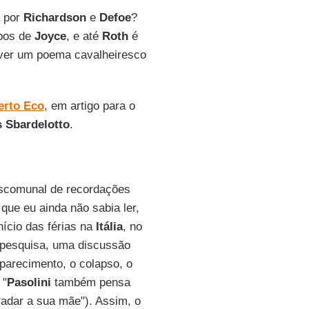
a por
Richardson
e
Defoe
?
mpos de
Joyce
, e até
Roth
é
ever um poema cavalheiresco
rto Eco
, em artigo para o
 Sbardelotto
.
escomunal de recordações
ue eu ainda não sabia ler,
início das férias na
Itália
, no
a pesquisa, uma discussão
parecimento, o colapso, o
 "
Pasolini
também pensa
adar a sua mãe"). Assim, o