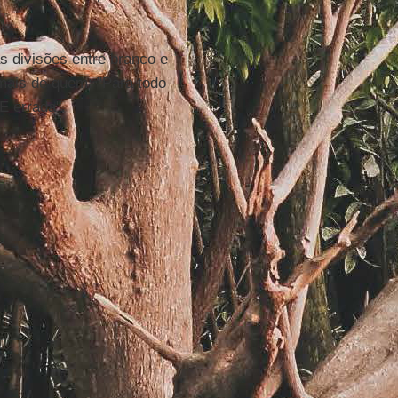
s divisões entre branco e
mais de quem: "Para todo
E errada".