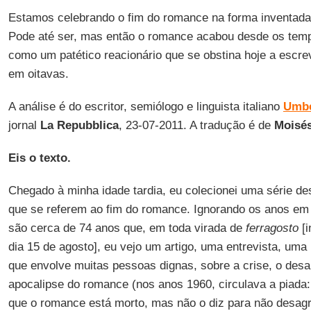
Estamos celebrando o fim do romance na forma inventad
Pode até ser, mas então o romance acabou desde os te
como um patético reacionário que se obstina hoje a escr
em oitavas.
A análise é do escritor, semiólogo e linguista italiano
Umbe
jornal
La Repubblica
, 23-07-2011. A tradução é de
Moisés
Eis o texto.
Chegado à minha idade tardia, eu colecionei uma série d
que se referem ao fim do romance. Ignorando os anos em q
são cerca de 74 anos que, em toda virada de
ferragosto
[
dia 15 de agosto], eu vejo um artigo, uma entrevista, um
que envolve muitas pessoas dignas, sobre a crise, o desa
apocalipse do romance (nos anos 1960, circulava a piada:
que o romance está morto, mas não o diz para não desagr