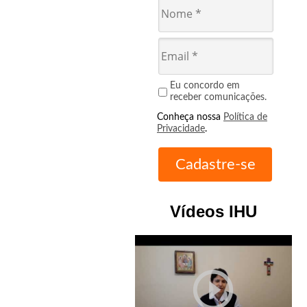
Eu concordo em
receber comunicações.
Conheça nossa
Política de
Privacidade
.
Vídeos IHU
play_circle_outline