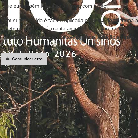
que eu também leio alguns novos com gosto.
Em suma, a vida é tão complicada e recusa de tal forma a
preto que me vem à mente aquele ditado, não me lembro 
problema complexo, existe sempre uma solução simples. 
⚠️
Comunicar erro