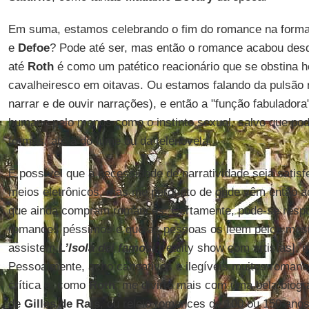
Em suma, estamos celebrando o fim do romance na forma
e
Defoe
? Pode até ser, mas então o romance acabou de
até
Roth
é como um patético reacionário que se obstina 
cavalheiresco em oitavas. Ou estamos falando da pulsão 
narrar e de ouvir narrações), e então a "função fabuladora
humano pelo menos como o instinto sexual, salvo que po
formas, até a do filme ou da telenovela.
É possível que a necessidade de narratividade seja satisfe
meios eletrônicos, mas me pergunto de onde vêm então a
que ainda compram romances. Certamente, pode-se respo
romances péssimos e que as pessoas os leem pelos mes
assistem
L’Isola dei famosi
[reality show com artistas], 
Pessoalmente, acho cansativos e ilegíveis muitos romanc
crítica e, como
Roth
, me divirto mais com uma bela biogra
de
Gilles de Rais
, ou releio romances de 100 ou 150 ano