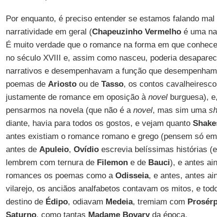
Por enquanto, é preciso entender se estamos falando mal
narratividade em geral (
Chapeuzinho Vermelho
é uma nar
É muito verdade que o romance na forma em que conhe
no século XVIII e, assim como nasceu, poderia desaparec
narrativos e desempenhavam a função que desempenham 
poemas de
Ariosto
ou de
Tasso
, os contos cavalheiresc
justamente de romance em oposição à
novel
burguesa), e
pensarmos na novela (que não é a
novel
, mas sim uma
sh
diante, havia para todos os gostos, e vejam quanto
Shake
antes existiam o romance romano e grego (pensem só e
antes de
Apuleio
,
Ovídio
escrevia belíssimas histórias (
lembrem com ternura de
Filemon
e de
Bauci
), e antes a
romances os poemas como a
Odisseia
, e antes, antes ai
vilarejo, os anciãos analfabetos contavam os mitos, e t
destino de
Édipo
, odiavam
Medeia
, tremiam com
Prosérp
Saturno
, como tantas
Madame Bovary
da época.