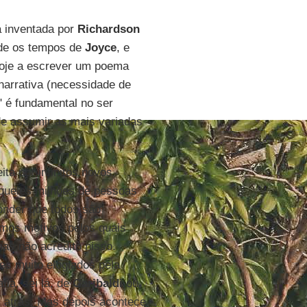
 inventada por
Richardson
sde os tempos de
Joyce
, e
hoje a escrever um poema
narrativa (necessidade de
" é fundamental no ser
de assumir as mais variadas
ita por infinitos novos
queles milhões de pessoas
nder que todos são
mos motivos pelos quais
mas não acredito nisso.
es muito elogiados pela
fia, sei lá, de
Garibaldi
ou
s atrás. Mas depois acontece