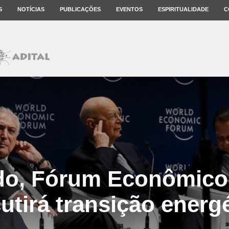
S
NOTÍCIAS
PUBLICAÇÕES
EVENTOS
ESPIRITUALIDADE
C
do, Fórum Econômico
utirá transição energ