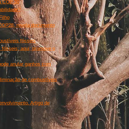
da COP 30
abilidade?
Filho
 COP28, revela documento
ustíveis fósseis
 fósseis; aqui, promove o
pode anular ganhos com
iminação de combustíveis
envolvimento. Artigo de