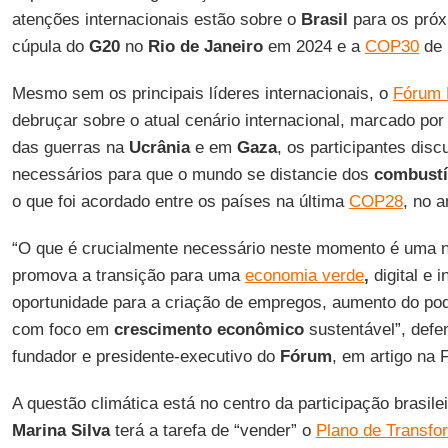
atenções internacionais estão sobre o
Brasil
para os próx
cúpula do
G20
no
Rio de Janeiro
em 2024 e a
COP30
de
Mesmo sem os principais líderes internacionais, o
Fórum 
debruçar sobre o atual cenário internacional, marcado por 
das guerras na
Ucrânia
e em
Gaza
, os participantes dis
necessários para que o mundo se distancie dos
combustív
o que foi acordado entre os países na última
COP28
, no 
“O que é crucialmente necessário neste momento é uma 
promova a transição para uma
economia verde
,
digital e
oportunidade para a criação de empregos, aumento do pod
com foco em
crescimento econômico
sustentável”, def
fundador e presidente-executivo do
Fórum
, em artigo na 
A questão climática está no centro da participação brasil
Marina Silva
terá a tarefa de “vender” o
Plano de Transfo