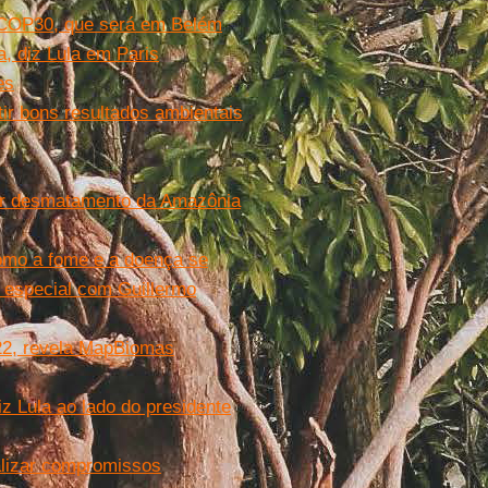
a COP30, que será em Belém
, diz Lula em Paris
es
r bons resultados ambientais
ar desmatamento da Amazônia
como a fome e a doença se
ta especial com Guillermo
22, revela MapBiomas
z Lula ao lado do presidente
alizar compromissos