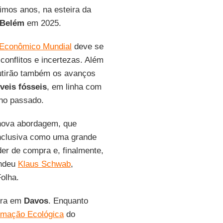
imos anos, na esteira da
Belém
em 2025.
Econômico Mundial
deve se
conflitos e incertezas. Além
cutirão também os avanços
eis fósseis
, em linha com
ano passado.
nova abordagem, que
 inclusiva como uma grande
er de compra e, finalmente,
endeu
Klaus Schwab
,
Folha.
eira em
Davos
. Enquanto
rmação Ecológica
do