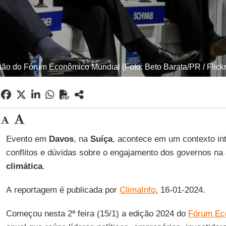
ão do Fórum Econômico Mundial (Foto: Beto Barata/PR / Flick
Evento em
Davos
, na
Suíça
, acontece em um contexto in
conflitos e dúvidas sobre o engajamento dos governos na
climática
.
A reportagem é publicada por
ClimaInfo
, 16-01-2024.
Começou nesta 2ª feira (15/1) a edição 2024 do
Fórum Ec