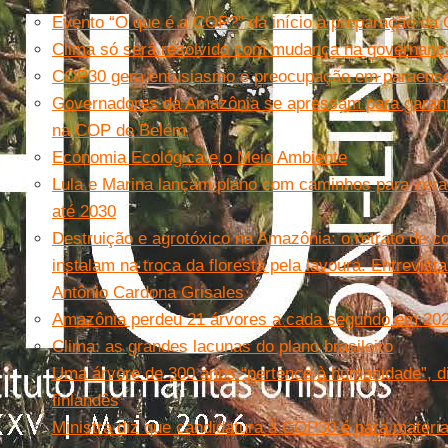
Evento “O que é a COP?” dá início à preparação d
Clima só será resolvido com mudança na governança
COP30 gera entusiasmo e preocupação em paraens
Governadores da Amazônia se apressam para garanti
na COP de Belém
Economia Ecológica e o Meio Ambiente
Lula e Marina lançam plano com caminhos para zer
até 2030
Destruição e agrotóxico na Amazônia: o retrato de 
instalam na troca da floresta pela lavoura. Entrevis
Antônio Cardona Grisales
Amazônia perdeu 21 árvores a cada segundo em 20
Clima: as grandes lacunas do plano brasileiro
Uma árvore de 300 anos “pertence à humanidade”, di
finlandês
Ministra diz que candidatura à COP30 é para materi