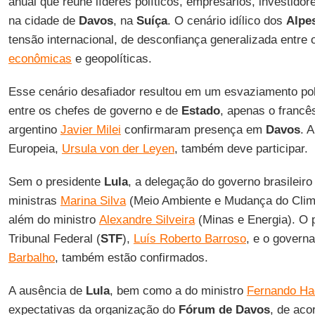
anual que reúne líderes políticos, empresários, investidor
na cidade de
Davos
, na
Suíça
. O cenário idílico dos
Alpe
tensão internacional, de desconfiança generalizada entre
econômicas
e geopolíticas.
Esse cenário desafiador resultou em um esvaziamento pol
entre os chefes de governo e de
Estado
, apenas o francê
argentino
Javier Milei
confirmaram presença em
Davos
. 
Europeia,
Ursula von der Leyen
, também deve participar.
Sem o presidente
Lula
, a delegação do governo brasileir
ministras
Marina Silva
(Meio Ambiente e Mudança do Cli
além do ministro
Alexandre Silveira
(Minas e Energia). O
Tribunal Federal (
STF
),
Luís Roberto Barroso
, e o govern
Barbalho
, também estão confirmados.
A ausência de
Lula
, bem como a do ministro
Fernando Ha
expectativas da organização do
Fórum de Davos
, de aco