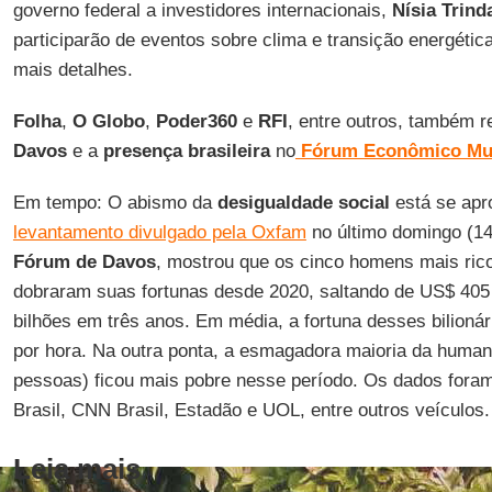
governo federal a investidores internacionais,
Nísia Trind
participarão de eventos sobre clima e transição energétic
mais detalhes.
Folha
,
O Globo
,
Poder360
e
RFI
, entre outros, também 
Davos
e a
presença brasileira
no
Fórum Econômico Mu
Em tempo: O abismo da
desigualdade social
está se apr
levantamento divulgado pela Oxfam
no último domingo (14
Fórum de Davos
, mostrou que os cinco homens mais ric
dobraram suas fortunas desde 2020, saltando de US$ 405
bilhões em três anos. Em média, a fortuna desses bilioná
por hora. Na outra ponta, a esmagadora maioria da human
pessoas) ficou mais pobre nesse período. Os dados fora
Brasil, CNN Brasil, Estadão e UOL, entre outros veículos.
Leia mais