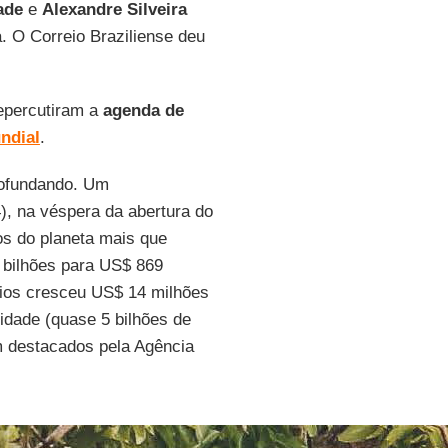
ade
e
Alexandre Silveira
a. O Correio Braziliense deu
repercutiram a
agenda de
ndial
.
ofundando. Um
), na véspera da abertura do
os do planeta mais que
 bilhões para US$ 869
rios cresceu US$ 14 milhões
idade (quase 5 bilhões de
m destacados pela Agência