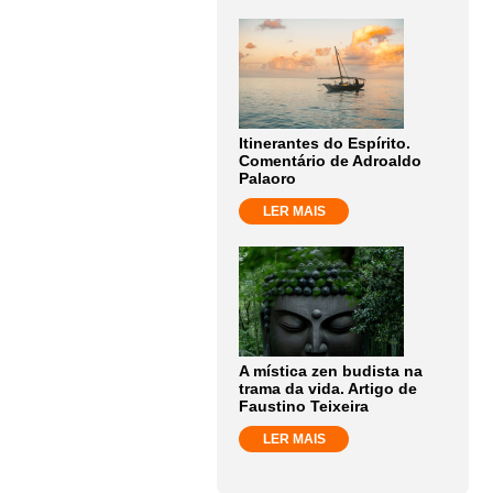
Itinerantes do Espírito.
Comentário de Adroaldo
Palaoro
LER MAIS
A mística zen budista na
trama da vida. Artigo de
Faustino Teixeira
LER MAIS