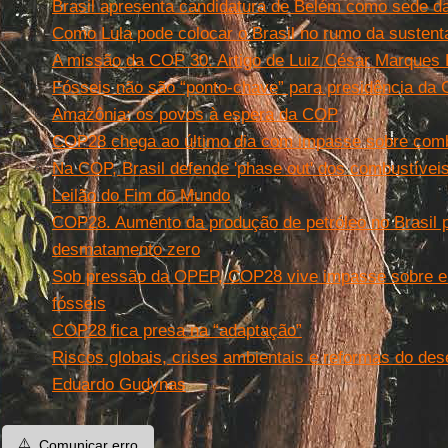
Brasil apresenta candidatura de Belém como sede 
Como Lula pode colocar o Brasil no rumo da sustent
A missão da COP 30. Artigo de Luiz César Marques 
Fósseis não são “ponto-chave” para presidência da
Amazônia: os povos à espera da COP
COP28 chega ao último dia com impasse sobre comb
Na COP, Brasil defende 'phase out' dos combustíveis
Leilão do Fim do Mundo
COP28. Aumento da produção de petróleo no Brasil 
desmatamento zero
Sob pressão da OPEP, COP28 vive impasse sobre el
fósseis
COP28 fica presa na “adaptação”
Riscos globais, crises ambientais e reformas do des
Eduardo Gudynas
⚠️
Comunicar erro