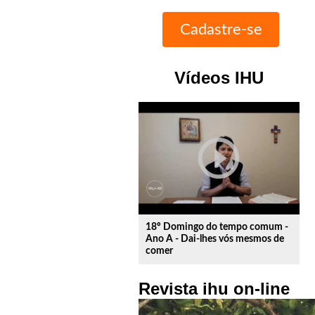
Vídeos IHU
play_circle_outline
18º Domingo do tempo comum -
Ano A - Dai-lhes vós mesmos de
comer
Revista ihu on-line