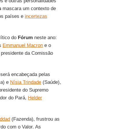
es e outras personalidades
s
mascara um contexto de
 os países e
incertezas
ítico do
Fórum
neste ano:
s
Emmanuel Macron
e o
A presidente da Comissão
o será encabeçada pelas
ma) e
Nísia Trindade
(Saúde),
 presidente do Supremo
ador do Pará,
Helder
ddad
(Fazenda), frustrou as
rdo com o Valor. As