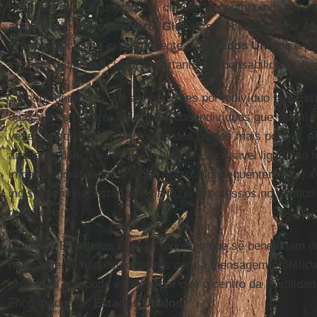
beneficia das circunstâncias que estão contribuindo para
aqueles que vivem no
Norte Global
, especialmente na
Am
Francisco
chama explicitamente os
Estados Unidos
e pa
impacto desproporcional e, portanto, responsabilidade des
Se considerarmos que as emissões por indivíduo nos
Est
duas vezes maiores do que as dos indivíduos que vivem 
vezes maiores do que a média dos países mais pobres, 
ampla mudança no estilo de vida irresponsável ligado ao 
impacto significativo a longo prazo. Consequentemente, a 
indispensáveis, estaríamos a fazer progressos no sentid
recíproco.
Como as Escrituras relatam, aqueles que se beneficiam do
normalmente não estão felizes com a mensagem profética 
profeta, o que pode explicar por que o centro da hostilidad
encontrado nos
Estados Unidos
.