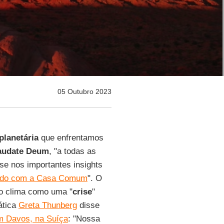
05 Outubro 2023
planetária
que enfrentamos
audate Deum
, "a todas as
-se nos importantes insights
idado com a Casa Comum
". O
 do clima como uma "
crise
"
ática
Greta Thunberg
disse
m Davos, na Suíça
: "Nossa