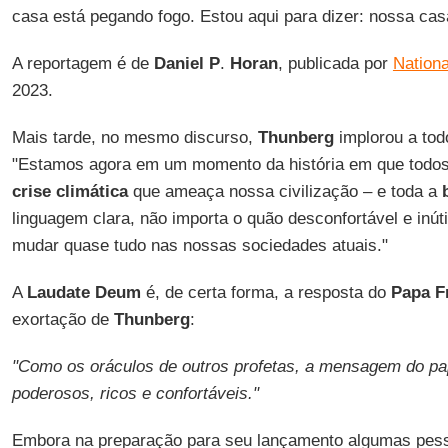
casa está pegando fogo. Estou aqui para dizer: nossa cas
A reportagem é de
Daniel P
.
Horan
, publicada por
Nationa
2023.
Mais tarde, no mesmo discurso,
Thunberg
implorou a tod
"Estamos agora em um momento da história em que todos
crise climática
que ameaça nossa civilização – e toda a
linguagem clara, não importa o quão desconfortável e inút
mudar quase tudo nas nossas sociedades atuais."
A
Laudate Deum
é, de certa forma, a resposta do
Papa F
exortação de
Thunberg
:
"Como os oráculos de outros profetas, a mensagem do pa
poderosos, ricos e confortáveis."
Embora na preparação para seu lançamento algumas pess