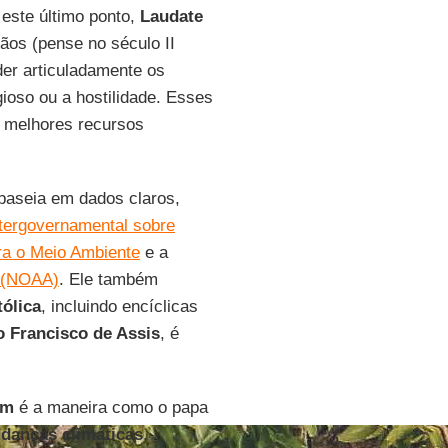
 este último ponto,
Laudate
ãos (pense no século II
er articuladamente os
gioso ou a hostilidade. Esses
 melhores recursos
baseia em dados claros,
ntergovernamental sobre
a o Meio Ambiente
e a
A (NOAA)
. Ele também
tólica
, incluindo encíclicas
o Francisco de Assis
, é
um
é a maneira como o papa
danças climáticas
,