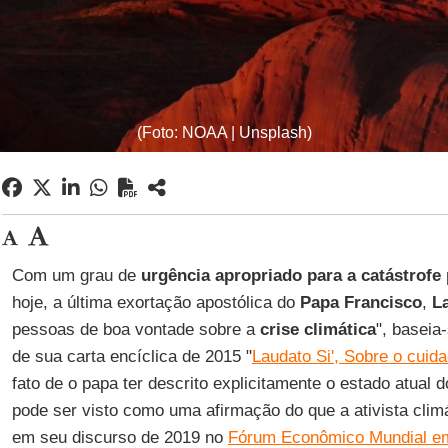
(Foto: NOAA | Unsplash)
Com um grau de
urgência apropriado para a catástrofe 
hoje, a última exortação apostólica do
Papa Francisco
,
L
pessoas de boa vontade sobre a
crise climática
", baseia
de sua carta encíclica de 2015 "
Laudato Si', Sobre o cu
fato de o papa ter descrito explicitamente o estado atual
pode ser visto como uma afirmação do que a ativista clim
em seu discurso de 2019 no
Fórum Econômico Mundial e