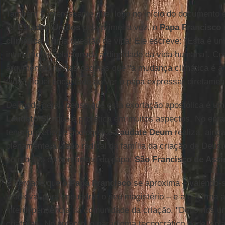
Também é interessante que, logo no início do documento 
os
Estados Unidos
pela primeira vez, o
Papa Francisco
climática
é uma questão de vida! Ele escreve: "Esta é um
intimamente relacionada à dignidade da vida humana". C
argumentou nestas páginas que "a mudança climática é a
vida", fiquei encantado ao ver o papa expressar diretamen
De modo geral, penso que esta exortação apostólica é um
Laudato Si'
, que é profética em muitos aspectos. No enta
tenor profético e apologético
Laudate Deum
realiza, aind
plenamente a visão radical da família da criação de Deus 
no modelo do homônimo do papa:
São Francisco de Assi
É verdade que o
Papa Francisco
se aproxima – valendo-s
medieval para enquadrar o seu magistério – e até afirma a 
interdependência da comunidade da criação. "Deus nos un
criaturas. No entanto, o paradigma tecnocrático pode iso