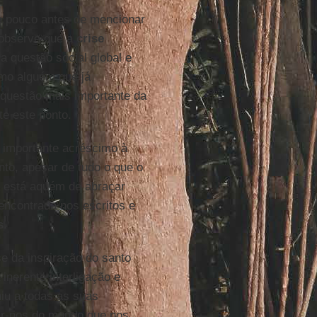
e pouco antes de mencionar
observe que a
crise
a questão social global e
omo alguém que já
 questão mais importante da
te este ponto.
 importante acréscimo à
nto, apesar de tudo o que o
a está aquém de abraçar
encontrada nos escritos e
s
.
e da inspiração do santo
inerente interligação e
iu a todas as suas
lar-nos do mundo que nos