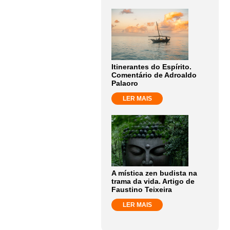
Itinerantes do Espírito.
Comentário de Adroaldo
Palaoro
LER MAIS
A mística zen budista na
trama da vida. Artigo de
Faustino Teixeira
LER MAIS