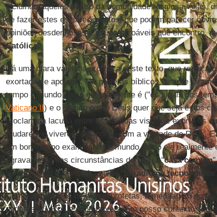
incluindo aqueles dentro da comunidade religiosa. Aliás, d
de fazer estes esclarecimentos, que podem parecer óbvio
opiniões desdenhosas e pouco razoáveis que encontro, 
Católica
".
Há uma clara valência profética neste texto, que reforça o
exortação e apologia. Os profetas bíblicos sempre fora
tempo o mundo como ele realmente é ("os sinais dos tem
Vaticano II
) e o mundo como Deus quer que seja e nos cha
proclama a lacuna entre essas duas visões e exorta os o
mudarem e viverem de acordo com a vontade de Deus. E
um bom tempo examinando o mundo como ele realmente é
agravamento das circunstâncias de nossa "
casa comum
"
humana e do que ele chama de "
paradigma tecnocrático
Como os oráculos de outros profetas, a mensagem do pap
poderosos, ricos e confortáveis. Em nosso contexto con