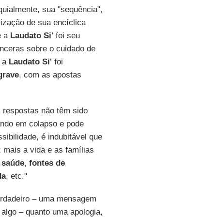
quialmente, sua "sequência",
ização de sua encíclica
e a
Laudato Si'
foi seu
nceras sobre o cuidado de
e a
Laudato Si'
foi
grave
, com as apostas
 respostas não têm sido
ando em colapso e pode
ibilidade, é indubitável que
 mais a vida e as famílias
e
saúde
,
fontes de
da
, etc."
verdadeiro – uma mensagem
 algo – quanto uma apologia,