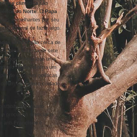
 a
crise climática
são
érica do Norte
. O
Papa
íses semelhantes por seu
proporcional de fazer algo.
ados Unidos
são cerca de
na
China
, e cerca de sete
podemos afirmar que uma
modelo ocidental teria um
par de decisões políticas
o de um verdadeiro cuidado
 status quo injusto
e procuram silenciar o
e anti-
Francisco
é