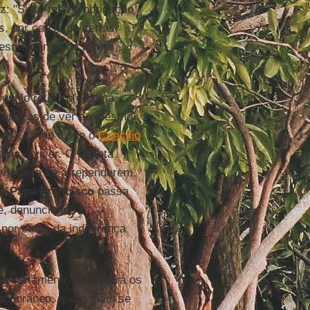
iz: "Sinto-me na obrigação
s, por causa de certas
mesmo dentro da
Igreja
 estilo retórico de uma
m capazes de ver ao mesmo
pos", como disse o
Concílio
ma a viver. O profeta
uvintes a se arrependerem,
 o
Papa Francisco
passa
, denunciando o
 por conta da indiferença
".
a certamente perturbará os
temporâneo, quem mais se