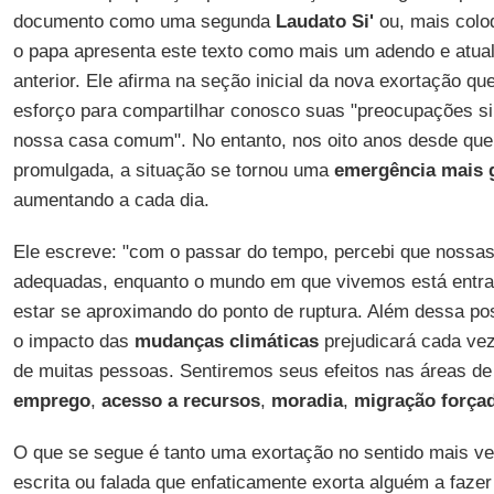
documento como uma segunda
Laudato Si'
ou, mais colo
o papa apresenta este texto como mais um adendo e atual
anterior. Ele afirma na seção inicial da nova exortação qu
esforço para compartilhar conosco suas "preocupações si
nossa casa comum". No entanto, nos oito anos desde qu
promulgada, a situação se tornou uma
emergência mais 
aumentando a cada dia.
Ele escreve: "com o passar do tempo, percebi que nossas
adequadas, enquanto o mundo em que vivemos está entr
estar se aproximando do ponto de ruptura. Além dessa poss
o impacto das
mudanças climáticas
prejudicará cada vez
de muitas pessoas. Sentiremos seus efeitos nas áreas d
emprego
,
acesso a recursos
,
moradia
,
migração força
O que se segue é tanto uma exortação no sentido mais 
escrita ou falada que enfaticamente exorta alguém a fazer