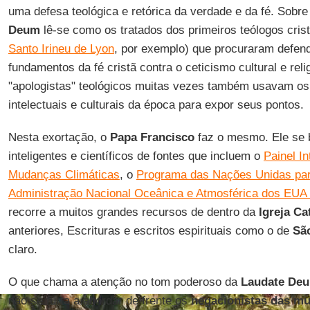
uma defesa teológica e retórica da verdade e da fé. Sobre
Deum
lê-se como os tratados dos primeiros teólogos crist
Santo Irineu de Lyon
, por exemplo) que procuraram defend
fundamentos da fé cristã contra o ceticismo cultural e reli
"apologistas" teológicos muitas vezes também usavam os
intelectuais e culturais da época para expor seus pontos.
Nesta exortação, o
Papa Francisco
faz o mesmo. Ele se 
inteligentes e científicos de fontes que incluem o
Painel I
Mudanças Climáticas
, o
Programa das Nações Unidas par
Administração Nacional Oceânica e Atmosférica dos EU
recorre a muitos grandes recursos de dentro da
Igreja Ca
anteriores, Escrituras e escritos espirituais como o de
Sã
claro.
O que chama a atenção no tom poderoso da
Laudate De
não se furta a abordar de frente os
negacionistas das mu