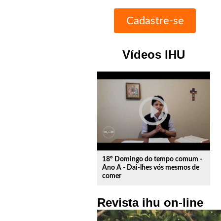
Vídeos IHU
play_circle_outline
18º Domingo do tempo comum -
Ano A - Dai-lhes vós mesmos de
comer
Revista ihu on-line