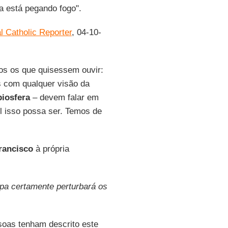
a está pegando fogo".
l Catholic Reporter
, 04-10-
os os que quisessem ouvir:
 com qualquer visão da
biosfera
– devem falar em
il isso possa ser. Temos de
rancisco
à própria
pa certamente perturbará os
oas tenham descrito este