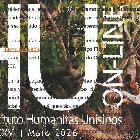
primeira atuação como ministra (2003-2008),
João Paulo 
ambientalista preside o
Instituto Democracia e Sustenta
grande parte das campanhas políticas de
Marina
Silva
e n
de seu partido político, a
Rede Sustentabilidade
.
De sua gestão anterior também podem integrar o Ministério
Tasso Azevedo
, ex-diretor do
Serviço Florestal
e quem a
autarquia
Instituto Chico Mendes de Conservação da B
2007.
Com a indicação de que
Marina
Silva
possa criar uma nov
desta vez direcionada às mudanças climáticas, pode ser
Secretaria Nacional de Mudança do Clima
, uma vez que
iniciativas ligadas à questão, sendo coordenador geral do
formada por mais de 70 organizações, entre
ONGs
, unive
tecnologia, que reúne e publica dados para monitorar o us
biomas brasileiros e combater o desmatamento e as que
coordena o
Sistema de Estimativa de Emissões de Gase