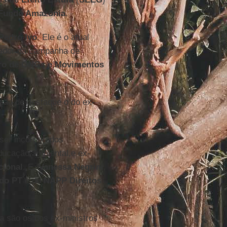
Fundo Amazônia
.
Pedro Ivo
. Ele é o atual
nador da campanha de
iro de ONGs e Movimentos
ão de destaque o do ex-
er incorporados
ducação ambiental,e ex-
cional
. E,
Vanessa
Negrini
,
 do PT
e do
NAPP Direitos
a são os dos ex-ministros