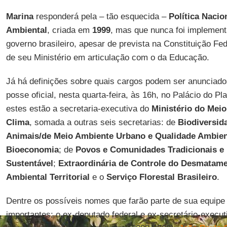
Marina
responderá pela – tão esquecida –
Política Naci
Ambiental
, criada em
1999
, mas que nunca foi implemen
governo brasileiro, apesar de prevista na Constituição Fed
de seu Ministério em articulação com o da Educação.
Já há definições sobre quais cargos podem ser anunciado
posse oficial, nesta quarta-feira, às 16h, no Palácio do Pla
estes estão a secretaria-executiva do
Ministério do Mei
Clima
, somada a outras seis secretarias: de
Biodiversid
Animais/de Meio Ambiente Urbano e Qualidade Ambien
Bioeconomia
; de
Povos e Comunidades Tradicionais e
Sustentável
;
Extraordinária de Controle do Desmatam
Ambiental Territorial
e o
Serviço Florestal Brasileiro
.
Dentre os possíveis nomes que farão parte de sua equip
importantes: o ex-deputado federal e ex-secretário-execu