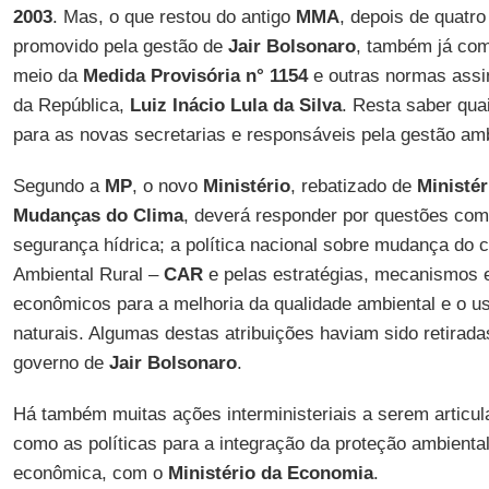
2003
. Mas, o que restou do antigo
MMA
, depois de quatr
promovido pela gestão de
Jair Bolsonaro
, também já com
meio da
Medida Provisória n° 1154
e outras normas assi
da República,
Luiz Inácio Lula da Silva
. Resta saber qua
para as novas secretarias e responsáveis pela gestão am
Segundo a
MP
, o novo
Ministério
, rebatizado de
Ministér
Mudanças do Clima
, deverá responder por questões como
segurança hídrica; a política nacional sobre mudança do 
Ambiental Rural –
CAR
e pelas estratégias, mecanismos e
econômicos para a melhoria da qualidade ambiental e o u
naturais. Algumas destas atribuições haviam sido retirada
governo de
Jair Bolsonaro
.
Há também muitas ações interministeriais a serem articul
como as políticas para a integração da proteção ambient
econômica, com o
Ministério da Economia
.