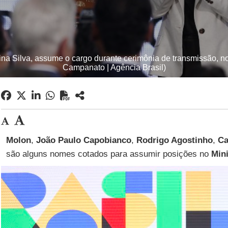
na Silva, assume o cargo durante cerimônia de transmissão, no 
Campanato | Agência Brasil)
Molon
,
João Paulo Capobianco
,
Rodrigo Agostinho
,
Ca
são alguns nomes cotados para assumir posições no
Mini