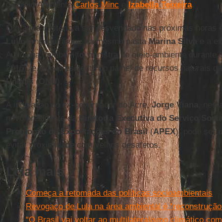
do Meio Ambiente
Carlos Minc
e
Izabella
Teixeira
.
O grande mistério a ser desvendado nas próximas horas é
Lula
conseguirá unir na mesma pasta
Marina
Silva
e a ex
A bióloga, também foi ministra do meio-ambiente durante
2016), e é co-presidente do painel de recursos naturais d
Unidas
(
ONU
).
A indicação do ex-governador do Acre,
Jorge Viana
, nest
novo presidente da
Diretoria Executiva do Serviço Soci
Promoção de Exportações do Brasil
(
APEX
), pode ser 
evitar proximidade com velhos desafetos.
Leia mais
Começa a retomada das políticas socioambientais
Revogaço de Lula na área ambiental é “reconstrução 
“O Brasil vai voltar ao multilateralismo climático co