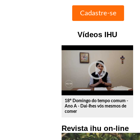
Vídeos IHU
play_circle_outline
18º Domingo do tempo comum -
Ano A - Dai-lhes vós mesmos de
comer
Revista ihu on-line