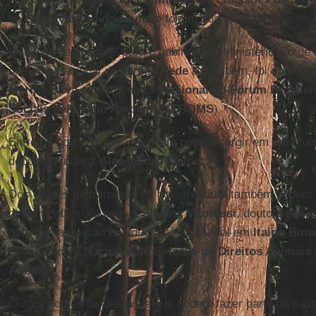
do
Observatório do Clima
e foi um dos idealizadores do
Outro nome possível para o gabinete do Ministério é o de
dirigente nacional do partido
Rede
e, também, foi coorde
Marina
Silva
e coordenador
Nacional do Fórum Brasile
Sociais pelo Meio Ambiente
(
FBOMS
).
Entre os novos nomes, também podem surgir em uma funç
deputado federal
Alessandro Molon
.
Dos grupos de transição do governo
Lula
também podem s
diretamente a ala petista
Silvana Vitorassi
, doutora em e
gerente da divisão de educação ambiental em
Itaipu Bina
coordenadora
Nacional do Setorial de Direitos Animais
Animais
.
Outros nomes de destaque que podem fazer parte da past