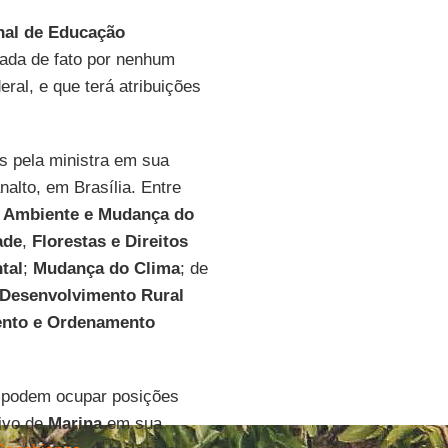
onal de Educação
tada de fato por nenhum
eral, e que terá atribuições
s pela ministra em sua
nalto, em Brasília. Entre
o Ambiente e Mudança do
ade
,
Florestas e Direitos
tal
;
Mudança do Clima
; de
 Desenvolvimento Rural
ento e Ordenamento
e podem ocupar posições
tivo de
Marina
em sua