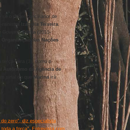
 se o poder conciliador de
-ministra
Izabella Teixeira
.
 o Governo
Dilma
(2010-
a
Organização das Nações
a terça-feira (3), como o
al Autônomo da Agência de
um sinal de que
Marina
irá
do zero”, diz especialista
m toda a força”. Entrevista com