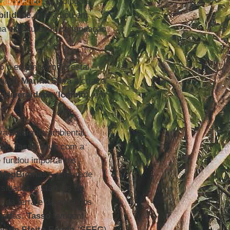
Capobianco
. O biólogo e
bilidade
, que atuou em
a estruturação da fundação
 o engenheiro florestal,
judou
Marina
Silva
a criar a
iodiversidade
(
Icmbio
), em
a autarquia ambiental,
 que
Tasso
fique com a
 fundou importantes
MapBiomas
– uma rede
rsidades e startups de
o da terra e da água nos
imadas.
Tasso
também
s de Efeito Estufa
(
SEEG
)