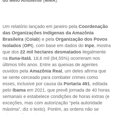
do Meio Ambiente
(
MMA
).
Um relatório lançado em janeiro pela
Coordenação
das Organizações Indígenas da Amazônia
Brasileira
(
Coiab
) e pela
Organização dos Povos
Isolados
(
OPI
), com base em dados do
Inpe
, mostra
que dos
22 mil hectares desmatados
ilegalmente
na
Ituna-Itatá
, 18,6 mil (84,55%) ocorreram nos
últimos três anos. Entre as queixas de agentes
ouvidos pela
Amazônia Real
, um deles afirma que
se sente cerceado para combater crimes como
esses, inclusive por causa da
Portaria 491
, editada
pelo
Ibama
em 2021, que prevê jornada de 40 horas
semanais e estabelece condições de horas extras (e
exceções, mas com autorização “pela autoridade
máxima”, diz o texto). Porém, as ordens não se