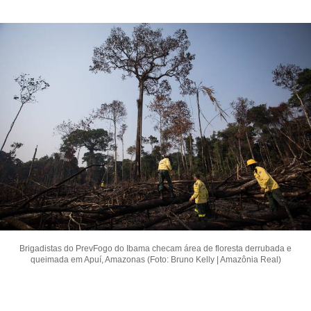
Brigadistas do PrevFogo do Ibama checam área de floresta derrubada e
queimada em Apuí, Amazonas (Foto: Bruno Kelly | Amazônia Real)