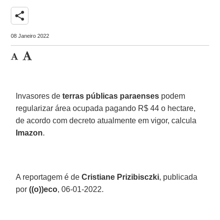
share
08 Janeiro 2022
Invasores de
terras públicas paraenses
podem
regularizar área ocupada pagando R$ 44 o hectare,
de acordo com decreto atualmente em vigor, calcula
Imazon
.
A reportagem é de
Cristiane Prizibisczki
, publicada
por
((o))eco
, 06-01-2022.