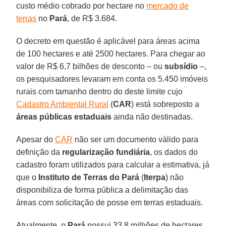
custo médio cobrado por hectare no
mercado de
terras
no
Pará
, de R$ 3.684.
O decreto em questão é aplicável para áreas acima
de 100 hectares e até 2500 hectares. Para chegar ao
valor de R$ 6,7 bilhões de desconto – ou
subsídio
–,
os pesquisadores levaram em conta os 5.450 imóveis
rurais com tamanho dentro do deste limite cujo
Cadastro Ambiental Rural
(
CAR
) está sobreposto a
áreas públicas estaduais
ainda não destinadas.
Apesar do
CAR
não ser um documento válido para
definição da
regularização fundiária
, os dados do
cadastro foram utilizados para calcular a estimativa, já
que o
Instituto de Terras do Pará
(
Iterpa
) não
disponibiliza de forma pública a delimitação das
áreas com solicitação de posse em terras estaduais.
Atualmente, o
Pará
possui 33,8 milhões de hectares