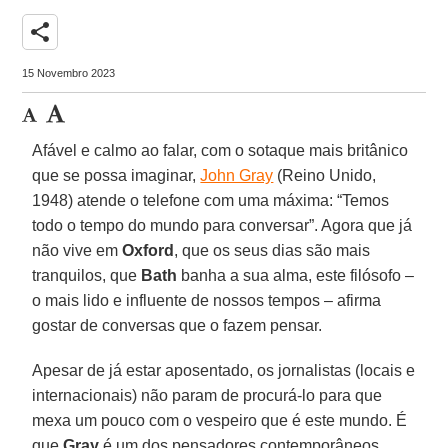
share
15 Novembro 2023
Afável e calmo ao falar, com o sotaque mais britânico
que se possa imaginar,
John Gray
(Reino Unido,
1948) atende o telefone com uma máxima: “Temos
todo o tempo do mundo para conversar”. Agora que já
não vive em
Oxford
, que os seus dias são mais
tranquilos, que
Bath
banha a sua alma, este filósofo –
o mais lido e influente de nossos tempos – afirma
gostar de conversas que o fazem pensar.
Apesar de já estar aposentado, os jornalistas (locais e
internacionais) não param de procurá-lo para que
mexa um pouco com o vespeiro que é este mundo. É
que
Gray
é um dos pensadores contemporâneos