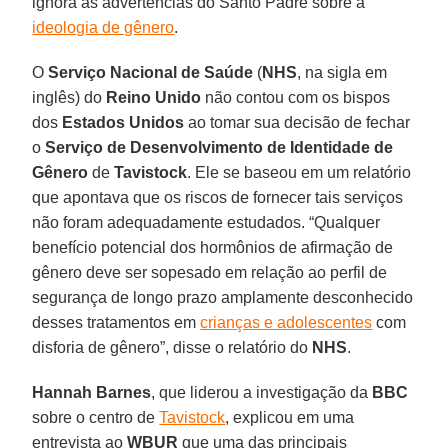
ignora as advertências do Santo Padre sobre a
ideologia de gênero
.
O
Serviço Nacional de Saúde
(
NHS
, na sigla em
inglês) do
Reino Unido
não contou com os bispos
dos
Estados Unidos
ao tomar sua decisão de fechar
o
Serviço de Desenvolvimento de Identidade de
Gênero
de
Tavistock
. Ele se baseou em um relatório
que apontava que os riscos de fornecer tais serviços
não foram adequadamente estudados. “Qualquer
benefício potencial dos hormônios de afirmação de
gênero deve ser sopesado em relação ao perfil de
segurança de longo prazo amplamente desconhecido
desses tratamentos em
crianças e adolescentes
com
disforia de gênero”, disse o relatório do
NHS
.
Hannah Barnes
, que liderou a investigação da
BBC
sobre o centro de
Tavistock
, explicou em uma
entrevista ao
WBUR
que uma das principais