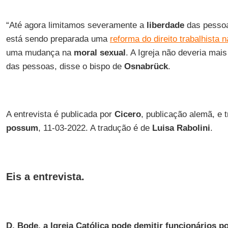
“Até agora limitamos severamente a
liberdade
das pessoa
está sendo preparada uma
reforma do direito trabalhista 
uma mudança na
moral sexual
. A Igreja não deveria mais
das pessoas, disse o bispo de
Osnabrück
.
A entrevista é publicada por
Cicero
, publicação alemã, e 
possum
, 11-03-2022. A tradução é de
Luisa Rabolini
.
Eis a entrevista.
D. Bode, a Igreja Católica pode demitir funcionários po