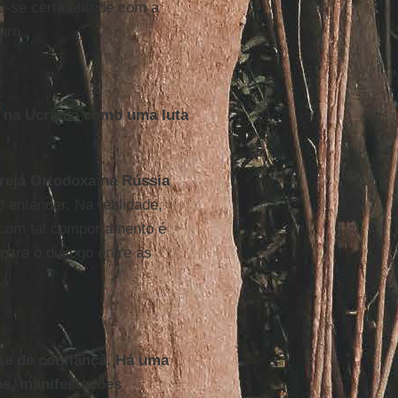
u-se certa atitude com a
uro.
ra na Ucrânia como uma luta
greja Ortodoxa na Rússia
o entender. Na realidade,
com tal comportamento é
para o diálogo entre as
se de confiança. Há uma
os, manifestações