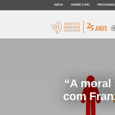
INÍCIO
SOBRE O IHU
PROGRAMA
“A moral 
com Fran