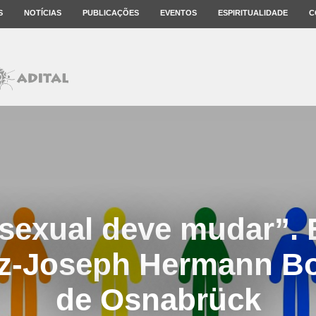
S
NOTÍCIAS
PUBLICAÇÕES
EVENTOS
ESPIRITUALIDADE
C
sexual deve mudar”. 
z-Joseph Hermann Bo
de Osnabrück