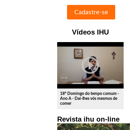
Vídeos IHU
play_circle_outline
18º Domingo do tempo comum -
Ano A - Dai-lhes vós mesmos de
comer
Revista ihu on-line