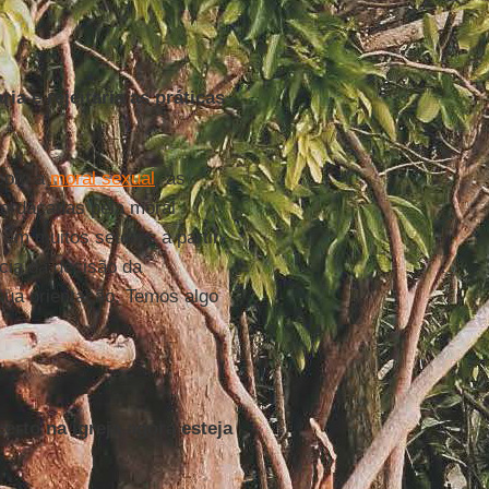
ia e rejeitaria as práticas
 com a
moral sexual
, as
ordaçadas pela moral
 em muitos setores a partir
ncia da decisão da
ua orientação. Temos algo
erto na igreja agora esteja