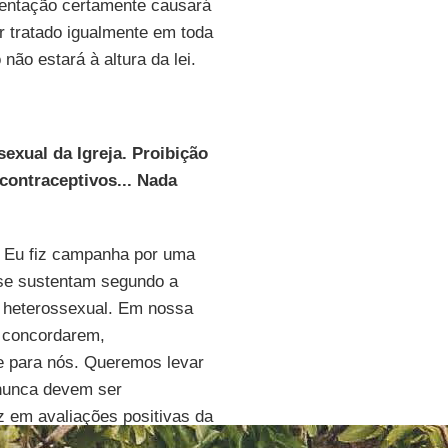
mentação certamente causará
r tratado igualmente em toda
não estará à altura da lei.
exual da Igreja. Proibição
contraceptivos... Nada
. Eu fiz campanha por uma
e sustentam segundo a
 heterossexual. Em nossa
 concordarem,
e para nós. Queremos levar
s nunca devem ser
 em avaliações positivas da