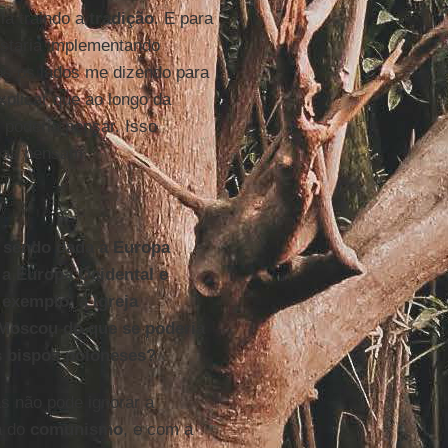
ia traindo a
tradição
. E para
estaria implementando
s os lados me dizendo para
explicar que ao longo da
 poderia pensar. Isso
soas pensam.
tá sendo dada à Europa
 a Europa Ocidental e
 exemplo, a Igreja
 Moscou do que se poderia
s bispos poloneses?
as não pode ignorar a
a do
comunismo
, e com a