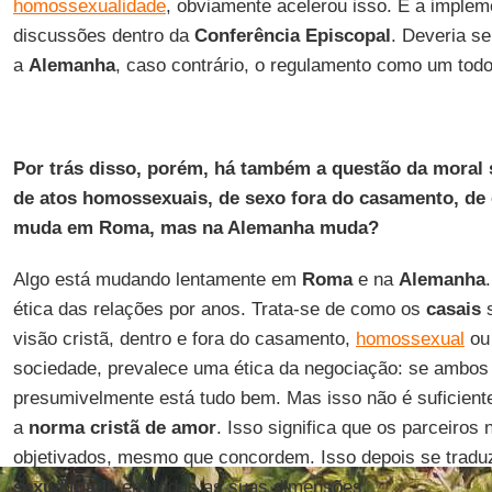
homossexualidade
, obviamente acelerou isso. E a imple
discussões dentro da
Conferência Episcopal
. Deveria se
a
Alemanha
, caso contrário, o regulamento como um todo 
Por trás disso, porém, há também a questão da moral s
de atos homossexuais, de sexo fora do casamento, de 
muda em Roma, mas na Alemanha muda?
Algo está mudando lentamente em
Roma
e na
Alemanha
ética das relações por anos. Trata-se de como os
casais
s
visão cristã, dentro e fora do casamento,
homossexual
ou
sociedade, prevalece uma ética da negociação: se ambos
presumivelmente está tudo bem. Mas isso não é suficient
a
norma cristã de amor
. Isso significa que os parceiro
objetivados, mesmo que concordem. Isso depois se traduz
sexualidade
em todas as suas dimensões.