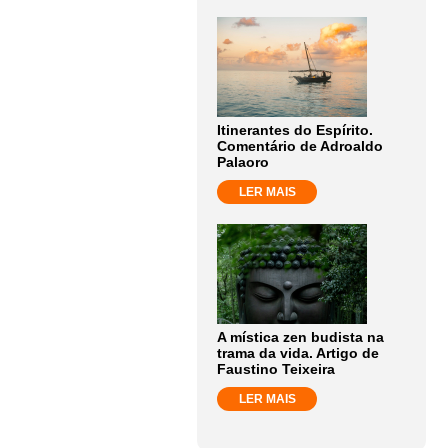
Itinerantes do Espírito.
Comentário de Adroaldo
Palaoro
LER MAIS
A mística zen budista na
trama da vida. Artigo de
Faustino Teixeira
LER MAIS