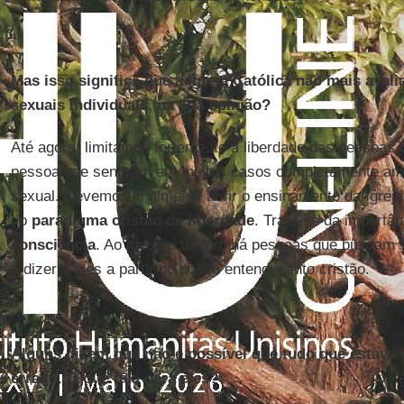
Mas isso significa que a Igreja Católica não mais avaliar
sexuais individuais, na sua opinião?
Até agora, limitamos fortemente a liberdade das pessoas
pessoas se sentiram em muitos casos completamente am
sexual. Devemos finalmente abrir o ensinamento da Igreja
do
paradigma cristão de liberdade
. Trata-se da importâ
consciência
. Ao mesmo tempo, há pessoas que buscam s
a dizer a eles a partir do nosso entendimento cristão.
Alguns dizem que não é possível que tudo que estava c
errado. O que fala para eles?