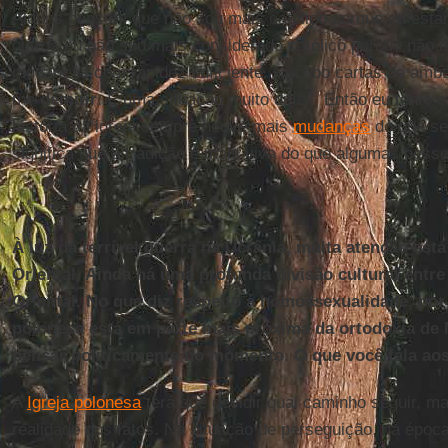
Alguns pensam que não sou mais católico porque eu estar
outros eu não sou mais considerado católico porque não 
mudanças com rapidez suficiente. Recebo cartas de ambo
me
demitir
. É uma situação muito difícil. Então eu tento 
história da igreja sempre houve mais
mudanças
do que se
significa que a tradição é mais viva do que algumas pes
À luz da terrível guerra na Ucrânia, muita atenção es
Oriental. Ainda há uma profunda divisão cultural entre
Oriental. No que diz respeito à homossexualidade, por
polonesa está em parte mais próxima da ortodoxia de
pensar politicamente no momento. O que você fala ao
A
Igreja polonesa
terá que decidir qual caminho seguir, m
realidade dos fatos. Na situação de perseguição, na époc