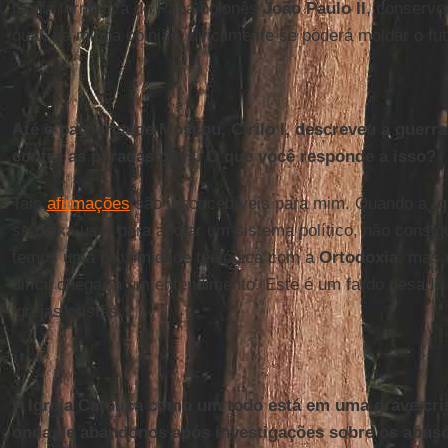
figura formativa do Papa polonês
João Paulo II
, conservo
qual, na minha opinião, dificilmente se poderá moldar o fut
Até o patriarca de Moscou, Cirilo I, descreveu a guer
contra as paradas gays. O que você responde a isso?
Tais
afirmações
são inconcebíveis para mim. Quando a
I
se deixa usar para apoiar um sistema político, não consig
temos uma proximidade teológica com a
Ortodoxia
, mas 
difícil chegar a um entendimento. Este é um fardo pesado 
igrejas cristãs.
A Igreja Católica como um todo está em uma grave cri
onda de abandonos após investigações sobre os abus