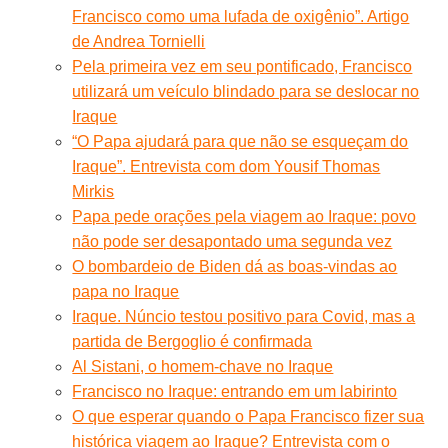
Francisco como uma lufada de oxigênio”. Artigo
de Andrea Tornielli
Pela primeira vez em seu pontificado, Francisco
utilizará um veículo blindado para se deslocar no
Iraque
“O Papa ajudará para que não se esqueçam do
Iraque”. Entrevista com dom Yousif Thomas
Mirkis
Papa pede orações pela viagem ao Iraque: povo
não pode ser desapontado uma segunda vez
O bombardeio de Biden dá as boas-vindas ao
papa no Iraque
Iraque. Núncio testou positivo para Covid, mas a
partida de Bergoglio é confirmada
Al Sistani, o homem-chave no Iraque
Francisco no Iraque: entrando em um labirinto
O que esperar quando o Papa Francisco fizer sua
histórica viagem ao Iraque? Entrevista com o