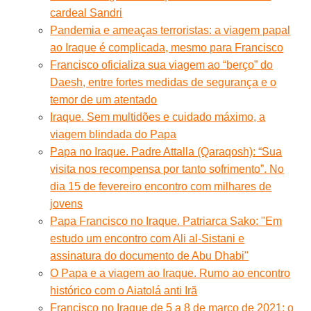
cardeal Sandri
Pandemia e ameaças terroristas: a viagem papal
ao Iraque é complicada, mesmo para Francisco
Francisco oficializa sua viagem ao “berço” do
Daesh, entre fortes medidas de segurança e o
temor de um atentado
Iraque. Sem multidões e cuidado máximo, a
viagem blindada do Papa
Papa no Iraque. Padre Attalla (Qaraqosh): “Sua
visita nos recompensa por tanto sofrimento”. No
dia 15 de fevereiro encontro com milhares de
jovens
Papa Francisco no Iraque. Patriarca Sako: "Em
estudo um encontro com Ali al-Sistani e
assinatura do documento de Abu Dhabi"
O Papa e a viagem ao Iraque. Rumo ao encontro
histórico com o Aiatolá anti Irã
Francisco no Iraque de 5 a 8 de março de 2021: o