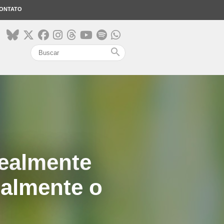
ONTATO
search
realmente
ealmente o