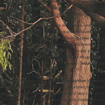
documentos da Penitenciária sejam tão contraditórios: um 
base de "penas temporais", das quais o outro documento 
minimamente. Contradição curiosa no mesmo gabinete.
- Portanto, parece-me que, neste momento, a referência à
sinônimo de "
misericórdia
", mas quando entendida como i
pelo Dicastério de Penitenciaria Apostólica, parece desloc
interferências arriscadas, entre cuidado dos doentes, med
pena. Este tempo não precisa de "remissão das penas",
sofrimentos, de orientação na confusão, de recuperação d
Para falar da Misericórdia de Deus, o tema "
indulgências
franqueza, um exagero inútil.
- Finalmente, em relação à
Bula Misericordiae Vultus de
Penitenciaria Apostólica
constitui uma involução objetiv
fato é bastante evidente, já que se volta a falar com a te
"matemática das remissões" que tem dificuldade não apen