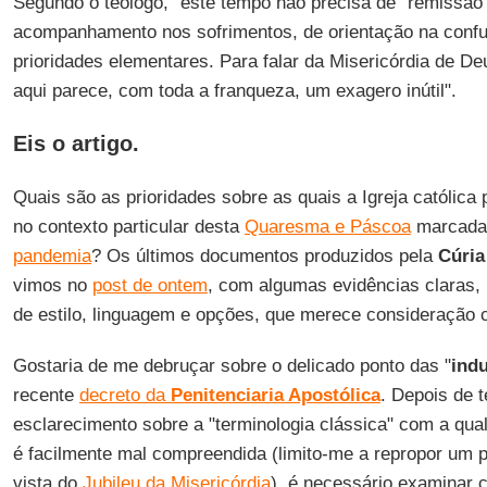
Segundo o teólogo, "este tempo não precisa de "remissão
acompanhamento nos sofrimentos, de orientação na confu
prioridades elementares. Para falar da Misericórdia de De
aqui parece, com toda a franqueza, um exagero inútil".
Eis o artigo.
Quais são as prioridades sobre as quais a Igreja católica
no contexto particular desta
Quaresma e Páscoa
marcada 
pandemia
? Os últimos documentos produzidos pela
Cúria
vimos no
post de ontem
, com algumas evidências claras
de estilo, linguagem e opções, que merece consideração 
Gostaria de me debruçar sobre o delicado ponto das "
ind
recente
decreto da
Penitenciaria Apostólica
. Depois de 
esclarecimento sobre a "terminologia clássica" com a qual 
é facilmente mal compreendida (limito-me a repropor um 
vista do
Jubileu da Misericórdia
), é necessário examinar