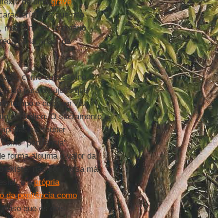
ontexto de uma
grave
características que não
, mas sim um "ordinário
recioná-la", não “da
icada, como eu disse no
entido para o sujeito que
o do tempo e que, em vez
ato simbólico. O sacramento
" apenas se souber
 como "penitência",
e forma alguma o valor da
o existe, não por nossa má
sial, e a
própria
o da penitência como
urioso que os dois