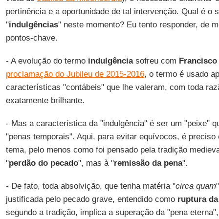
pertinência e a oportunidade de tal intervenção. Qual é o s
"
indulgências
" neste momento? Eu tento responder, de m
pontos-chave.
- A evolução do termo
indulgência
sofreu com
Francisco
proclamação do Jubileu de 2015-2016
, o termo é usado a
características "contábeis" que lhe valeram, com toda ra
exatamente brilhante.
- Mas a característica da "indulgência" é ser um "peixe" 
"penas temporais". Aqui, para evitar equívocos, é preciso
tema, pelo menos como foi pensado pela tradição medieval
"
perdão do pecado
", mas à "
remissão da pena
".
- De fato, toda absolvição, que tenha matéria "
circa quam
justificada pelo pecado grave, entendido como
ruptura da
segundo a tradição, implica a superação da "pena eterna"