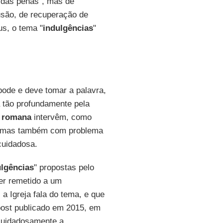
 das penas", mas de
são, de recuperação de
us, o tema "
indulgências
"
 pode e deve tomar a palavra,
tão profundamente pela
 romana
intervêm, como
, mas também com problema
cuidadosa.
ulgências
" propostas pelo
ter remetido a um
a Igreja fala do tema, e que
post publicado em 2015, em
 cuidadosamente a