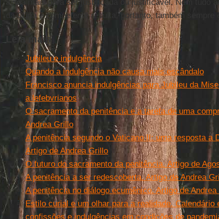
ainda mais para ser justificada ou justificável. Nem tudo 
da Cúria é competente resulta, portanto, também sempre o
Leia mais
Jubileu e indulgência
Quando a indulgência não causa mais escândalo
Francisco anuncia indulgências para Jubileu da Mise
a lefebvrianos
O sacramento da penitência e a tarefa de uma compr
Andrea Grillo
A penitência segundo o Vaticano II: uma resposta a
Artigo de Andrea Grillo
O futuro do sacramento da penitência. Artigo de Ago
A penitência a ser redescoberta. Artigo de Andrea Gri
A penitência no diálogo ecumênico. Artigo de Andrea 
Estilo curial e um olhar para a realidade. Calendário
confissões e indulgências em condições de pandemi