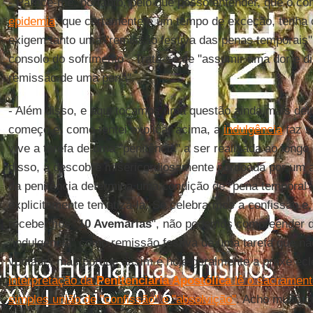
- Parece-me, portanto, pelo que posso entender, que o c
epidemia
, que certamente é um tempo de exceção, tenha 
exigem tanto uma "remissão festiva das penas temporais"
consolo do sofrimento". Trata-se de "assumir uma dor e di
remissão de uma pena".
- Além disso, e aqui tocamos uma questão ainda mais del
começo e, como tentei explicar acima, a
indulgência
faz s
vive a tarefa de uma "penitência" a ser realizada ao long
disso, a descobre misericordiosamente perdoada por um 
da penitência determina uma condição de "pena temporal
explicitamente tematizá-la. Se celebrarmos a confissão e,
recebermos "
10 Avemarias
", não podemos compreender d
"indulgência" como remissão festiva de uma tarefa que nã
vontade, mas porque assim é hoje geralmente a praxe ecle
interpretação da
Penitenciaria Apostólica
lê o sacrament
simples união de "confissão" e "absolvição"
. Acho muito c