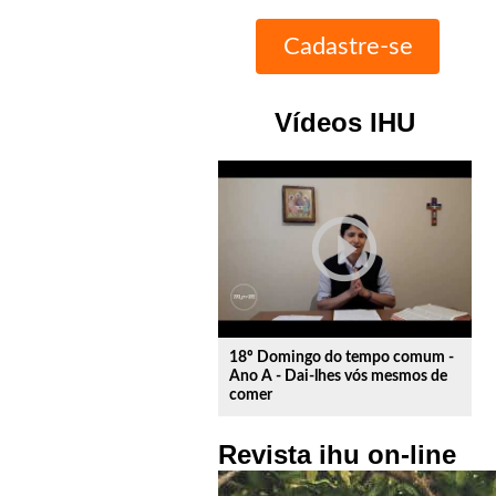
Vídeos IHU
play_circle_outline
18º Domingo do tempo comum -
Ano A - Dai-lhes vós mesmos de
comer
Revista ihu on-line