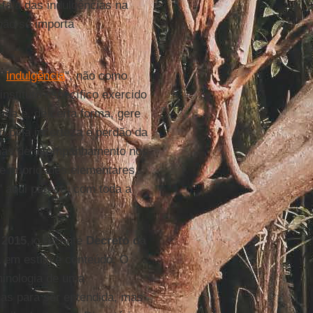
fala das indulgências na
não se importa
 "
indulgência
", não como
nstituto específico exercido
ada e, de certa forma, gere
o pela incerteza e perdão da
 mas de acompanhamento nos
e prioridades elementares.
" aqui parece, com toda a
 2015
, o recente
Decreto da
a em estilo e conteúdo. O
rminologia de uma
as para ser entendida, mas