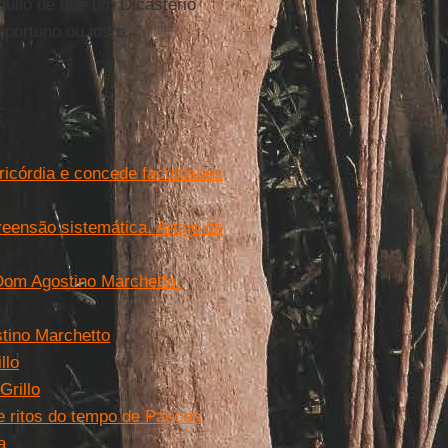
aquilo de que um Dicastério
portuno ou justo.
ricórdia e concede faculdades
eensão sistemática. Artigo de
 Dom Agostino Marchetto.
stino Marchetto
llo
Grillo
 e ritos do tempo de Páscoa,
a