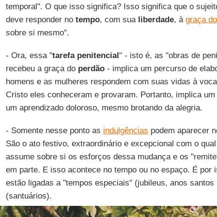
temporal". O que isso significa? Isso significa que o suje
deve responder no
tempo
, com sua
liberdade
, à
graça do
sobre si mesmo".
- Ora, essa "
tarefa penitencial
" - isto é, as "obras de p
recebeu a graça do
perdão
- implica um percurso de elab
homens e as mulheres respondem com suas vidas à voca
Cristo eles conheceram e provaram. Portanto, implica um
um aprendizado doloroso, mesmo brotando da alegria.
- Somente nesse ponto as
indulgências
podem aparecer no 
São o ato festivo, extraordinário e excepcional com o qual
assume sobre si os esforços dessa mudança e os "remite"
em parte. E isso acontece no tempo ou no espaço. É por i
estão ligadas a "tempos especiais" (jubileus, anos santos .
(santuários).