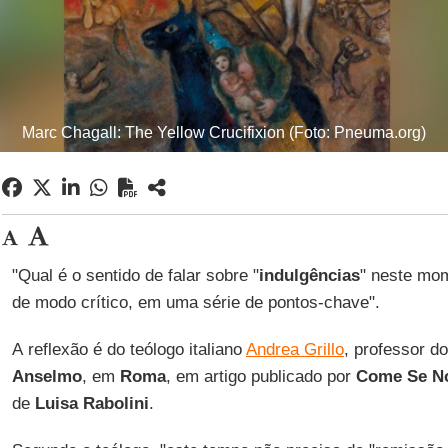
Marc Chagall: The Yellow Crucifixion (Foto: Pneuma.org)
"Qual é o sentido de falar sobre "
indulgências
" neste mom
de modo crítico, em uma série de pontos-chave".
A reflexão é do teólogo italiano
Andrea Grillo
, professor d
Anselmo
, em
Roma
, em artigo publicado por
Come Se N
de
Luisa Rabolini
.