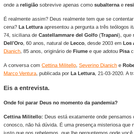
onde a
religião
sobrevive apenas como
subalterna
e
res
É realmente assim? Deus realmente tem que se contenta
cena?
La Lettura
apresentou a pergunta a três teólogos it
74, siciliana de
Castellammare del Golfo
(
Trapani
), que
Dell'Oro
, 60 anos, natural de
Lecco
, desde 2003 em
Los 
Dianich
, 85 anos, originário de
Fiume
e que adotou
Pisa
c
A conversa com
Cettina Militello
,
Severino Dianich
e
Robe
Marco Ventura
, publicada por
La Lettura
, 21-03-2020. A 
Eis a entrevista.
Onde foi parar Deus no momento da pandemia?
Cettina Militello:
Deus está exatamente onde pensamos qu
conosco, não há dúvida. É uma presença misteriosa que 
justo que nos rebelemos, que lhe perguntemos onde você 