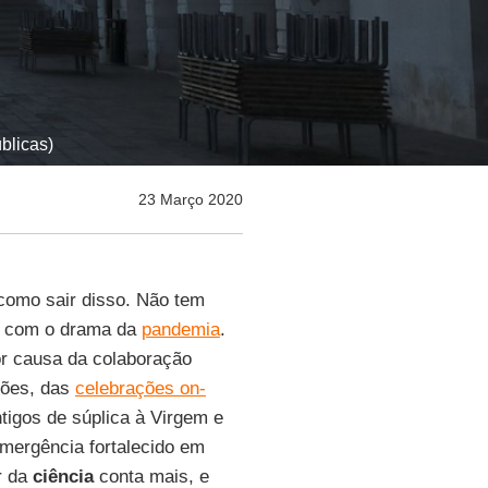
blicas)
23 Março 2020
 como sair disso. Não tem
tas com o drama da
pandemia
.
por causa da colaboração
ições, das
celebrações on-
antigos de súplica à Virgem e
mergência fortalecido em
r da
ciência
conta mais, e