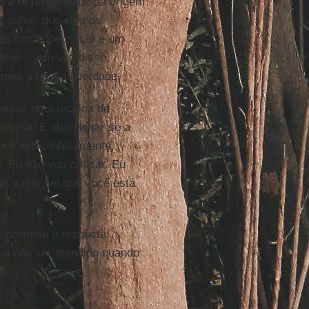
no à
fé
na bondade da origem
 salve, que ele nos
mas como Deus não é um
dolo ... em vez disso,
imos a nossa liberdade.
apenas uma técnica de
onversa. É abandonar-se a
ê está. Infelizmente,
. Eu não vou criticar. Eu
 a ele: sei que você está
 promete a resposta.
o a não ser atendido quando
o".