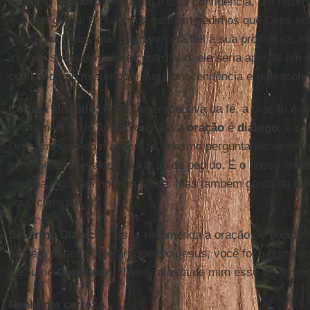
Roberto Dell'Oro:
A oração é uma confidência, um retor
que nos gerou. É claro que também pedimos que Deus nos
mantenha vivos, que permanecerá fiel à sua promessa, 
ídolo ... se pudéssemos controlá-lo, ele seria apenas um í
confiamos no mistério de sua transcendência e redescobr
Cettina Militello:
Fora da perspectiva da fé, a oração é 
relaxamento. No âmbito cristão, a
oração
é
diálogo
, é c
Deus, mesmo com aspereza, mesmo perguntando onde voc
geralmente prevalece a oração de pedido. É o nosso limite
mesma digo: Senhor nos ajude. Mas também gosto de dizer
aqui, comigo.
Severino Dianich:
Jesus recomenda a oração de pedido e
Alguém poderia objetar: querido Jesus, você foi o primeir
rezou no
Getsêmani
"Deus, afasta de mim esse sofriment
Nenhuma certeza.