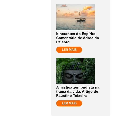
Itinerantes do Espírito.
Comentário de Adroaldo
Palaoro
LER MAIS
A mística zen budista na
trama da vida. Artigo de
Faustino Teixeira
LER MAIS