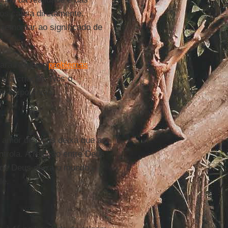
os causa diretamente.
remontar ao significado de
ara resolver
problemas
iou a criação. Nós o
e onipotência.
 O amor de Deus deixa que as
trola. A relação entre Deus
e de Deus deixa o mundo
le.