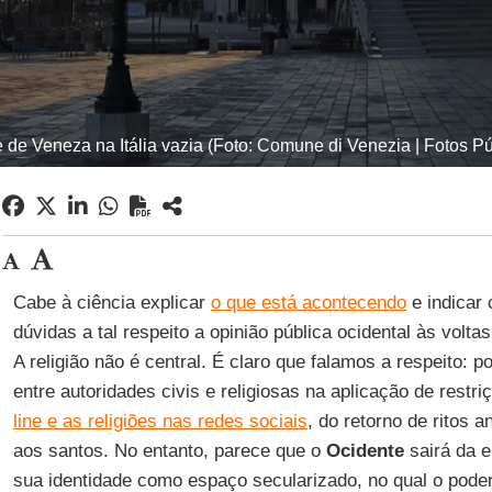
 de Veneza na Itália vazia (Foto: Comune di Venezia | Fotos Pú
Cabe à ciência explicar
o que está acontecendo
e indicar
dúvidas a tal respeito a opinião pública ocidental às vol
A religião não é central. É claro que falamos a respeito: 
entre autoridades civis e religiosas na aplicação de restr
line e as religiões nas redes sociais
, do retorno de ritos 
aos santos. No entanto, parece que o
Ocidente
sairá da e
sua identidade como espaço secularizado, no qual o pode