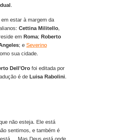
idual
.
r em estar à margem da
alianos:
Cettina Militello
,
 reside em
Roma
;
Roberto
Angeles
; e
Severino
omo sua cidade.
rto Dell'Oro
foi editada por
tradução é de
Luisa Rabolini
.
e não esteja. Ele está
não sentimos, e também é
está ... Mas Deus está onde