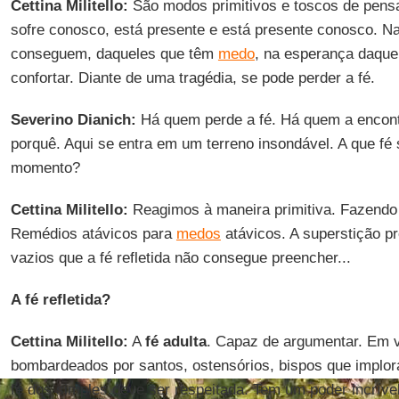
Cettina Militello:
São modos primitivos e toscos de pens
sofre conosco, está presente e está presente conosco. N
conseguem, daqueles que têm
medo
, na esperança daqu
confortar. Diante de uma tragédia, se pode perder a fé.
Severino Dianich:
Há quem perde a fé. Há quem a encontr
porquê. Aqui se entra em um terreno insondável. A que fé
momento?
Cettina Militello:
Reagimos à maneira primitiva. Fazendo 
Remédios atávicos para
medos
atávicos. A superstição 
vazios que a fé refletida não consegue preencher...
A fé refletida?
Cettina Militello:
A
fé adulta
. Capaz de argumentar. Em 
bombardeados por santos, ostensórios, bispos que implora
fé dos simples deve ser respeitada. Tem um poder incríve