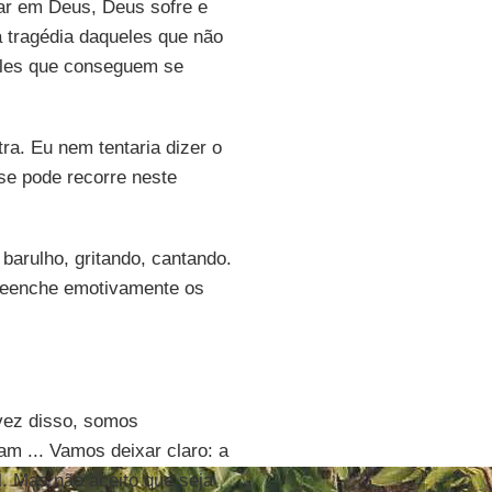
ar em Deus, Deus sofre e
a tragédia daqueles que não
eles que conseguem se
a. Eu nem tentaria dizer o
 se pode recorre neste
barulho, gritando, cantando.
preenche emotivamente os
vez disso, somos
m ... Vamos deixar claro: a
l. Mas não aceito que seja