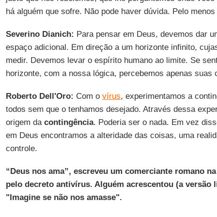
há alguém que sofre. Não pode haver dúvida. Pelo menos
Severino Dianich:
Para pensar em Deus, devemos dar u
espaço adicional. Em direção a um horizonte infinito, c
medir. Devemos levar o espírito humano ao limite. Se se
horizonte, com a nossa lógica, percebemos apenas suas 
Roberto Dell'Oro:
Com o
vírus
, experimentamos a contin
todos sem que o tenhamos desejado. Através dessa exper
origem da
contingência
. Poderia ser o nada. Em vez diss
em Deus encontramos a alteridade das coisas, uma realid
controle.
“Deus nos ama”, escreveu um comerciante romano na v
pelo decreto antivírus. Alguém acrescentou (a versão l
"Imagine se não nos amasse".