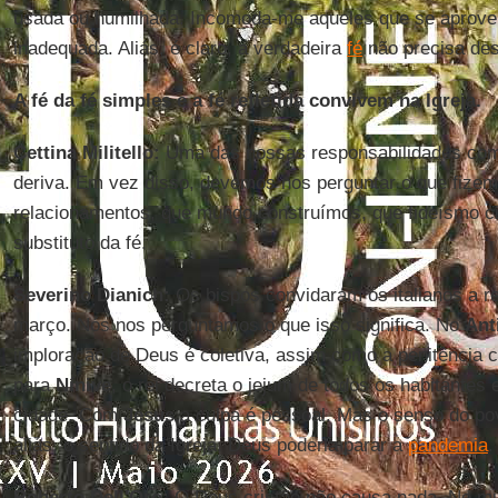
usada ou humilhada. Incomoda-me aqueles que se aprove
inadequada. Aliás, é claro, a verdadeira
fé
não precisa des
A fé da fé simples e a fé refletida convivem na Igreja.
Cettina Militello:
Uma das nossas responsabilidades c
deriva. Em vez disso, devemos nos perguntar o que fiz
relacionamentos, que mundo construímos, que fideísmo ci
substituto da fé.
Severino Dianich:
Os bispos convidaram os italianos a r
março. Nós nos perguntamos o que isso significa. No
Ant
imploração de Deus é coletiva, assim como a penitência 
para
Nínive
, o rei decreta o jejum de todos os habitantes
cidade. Com
Jesus
a culpa é pessoal. Mas o senso do pov
aliás, o sentido da Igreja. Deus poderia parar a
pandemia
.
Roberto Dell'Oro:
O Deus cristão não causa nada. No mu