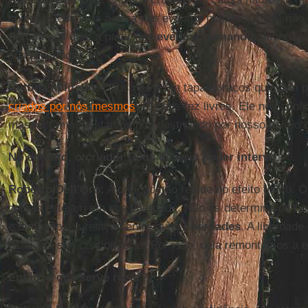
coisas. Deus está à obra nos eventos humanos, mas não 
Somos nós que, a partir dos
eventos humanos
, devemos 
sua presença.
Cettina Militello:
Deus não é um tapa-buracos que vem p
criados por nós mesmos
. Ele nos fez livres. Ele nos conf
massacramos, estamos nos destruindo por nosso delírio d
No entanto, o criador Deus deveria poder intervir.
Roberto Dell'Oro:
A criação não reside no efeito físico.
coisas estejam em sua liberdade. Não as determina ou con
e o mundo é a relação entre duas
liberdades
. A liberdad
estar em sua contingência. Por isso, dela remontamos a e
Então, a que serve rezar?