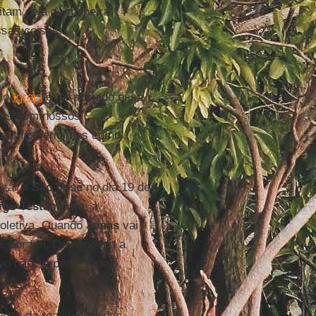
itam dela de maneira
sas coisas.
omo
Igreja
é ter apoiado essa
emos com nossos
entífico erigimos como
ezar a
São José
no dia 19 de
igo Testamento
, a
coletiva. Quando
Jonas
vai
 e, por fim, Deus poupa a
o não se perde, que é,
ndo da realidade e das