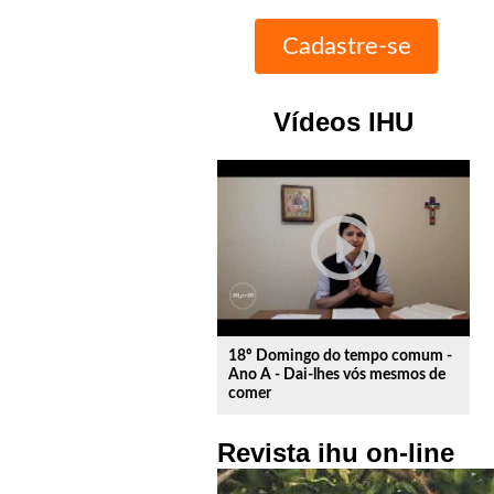
Vídeos IHU
play_circle_outline
18º Domingo do tempo comum -
Ano A - Dai-lhes vós mesmos de
comer
Revista ihu on-line